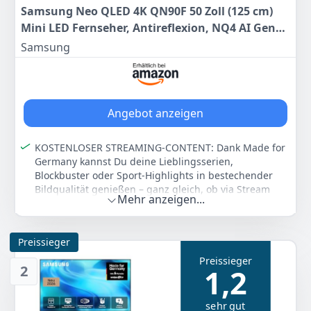
Samsung Neo QLED 4K QN90F 50 Zoll (125 cm)
Mini LED Fernseher, Antireflexion, NQ4 AI Gen3
Prozessor, Neo Quantum HDR, 4K Upscaling Pro,
Samsung
Dolby Atmos, Knox Security, Samsung Vision AI
Smart TV
Angebot anzeigen
KOSTENLOSER STREAMING-CONTENT: Dank Made for
Germany kannst Du deine Lieblingsserien,
Blockbuster oder Sport-Highlights in bestechender
Bildqualität genießen – ganz gleich, ob via Stream
Mehr anzeigen...
oder Satellit. Einfach Aktions-TV oder Aktions-
Soundbar mit deutschem Modell-Code kaufen und
kostenlosen Streaming-Content dazu erhalten.
Preissieger
BRILLANZ OHNE REFLEXIONEN: Genieße dank Glare
Preissieger
Free ein perfektes Bild ohne Spiegelungen. Zusätzlich
2
1,2
liefert Neo Quantum Mini LED HDR atemberaubende
4K-Bilder mit intensiven Farben, feinen Details und
tiefen Kontrasten.
sehr gut