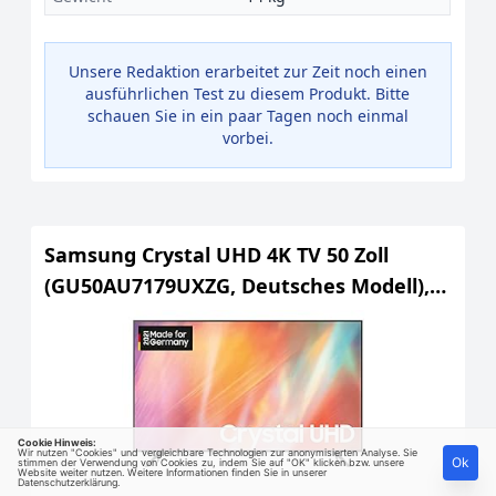
Unsere Redaktion erarbeitet zur Zeit noch einen
ausführlichen Test zu diesem Produkt. Bitte
schauen Sie in ein paar Tagen noch einmal
vorbei.
Samsung Crystal UHD 4K TV 50 Zoll
(GU50AU7179UXZG, Deutsches Modell),
HDR, Q-Symphony, rahmenloses Design,
Smart TV [2021]
Cookie Hinweis:
Wir nutzen "Cookies" und vergleichbare Technologien zur anonymisierten Analyse. Sie
Ok
stimmen der Verwendung von Cookies zu, indem Sie auf "OK" klicken bzw. unsere
Website weiter nutzen. Weitere Informationen finden Sie in unserer
Datenschutzerklärung
.