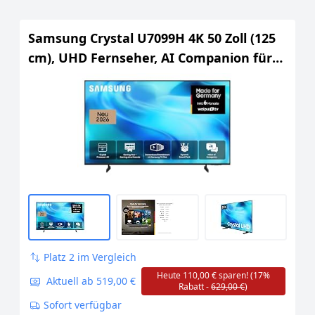
Samsung Crystal U7099H 4K 50 Zoll (125
cm), UHD Fernseher, AI Companion für
Deine Fragen, 4K Upscaling, Dynamik
Sound Pack für Premium-Sounderlebnis,
Gaming Hub, kostenlos 900 Sender,
Smart AI TV
Platz 2 im Vergleich
Heute 110,00 € sparen! (17%
Aktuell ab 519,00 €
Rabatt -
629,00 €
)
Sofort verfügbar