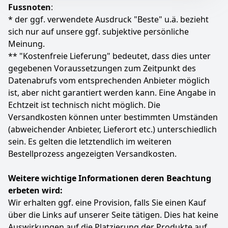
Contrast Enhancer: Große Tiefenwirkung und hohe
Fussnoten
:
Farbkontraste
* der ggf. verwendete Ausdruck "Beste" u.ä. bezieht
PurColor: Lebensechte Farben
sich nur auf unsere ggf. subjektive persönliche
Farbe
Hersteller
Gewicht
Meinung.
Schwarz
Samsung
16 kg
** "Kostenfreie Lieferung" bedeutet, dass dies unter
gegebenen Voraussetzungen zum Zeitpunkt des
435
67 €
Datenabrufs vom entsprechenden Anbieter möglich
ist, aber nicht garantiert werden kann. Eine Angabe in
Zum Angebot
Echtzeit ist technisch nicht möglich. Die
Versandkosten können unter bestimmten Umständen
(abweichender Anbieter, Lieferort etc.) unterschiedlich
sein. Es gelten die letztendlich im weiteren
Bestellprozess angezeigten Versandkosten.
Weitere wichtige Informationen deren Beachtung
erbeten wird:
Wir erhalten ggf. eine Provision, falls Sie einen Kauf
über die Links auf unserer Seite tätigen. Dies hat keine
Auswirkungen auf die Platzierung der Produkte auf