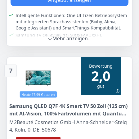
Angebot anzeigen
Intelligente Funktionen: One UI Tizen Betriebssystem
Zum Angebot
mit integrierten Sprachassistenten (Bixby, Alexa,
Google Assistant) und SmartThings-Kompatibilität.
Samsung TV QE50Q8F (QE50Q8FAAUXXH).
Mehr anzeigen...
FERNSEHEN.
Farbe
Hersteller
Gewicht
-
Samsung
11 kg
Bewertung
7
2,0
443
96 €
gut
Zum Angebot
Heute 17,99 € sparen
Samsung QLED Q7F 4K Smart TV 50 Zoll (125 cm)
mit AI-Vision, 100% Farbvolumen mit Quantum
Dot, HDR10+, Q4 AI Prozessor, One UI Tizen, Wi-
M2Beauté Cosmetics GmbH Anna-Schneider-Steig
Fi, Bluetooth 5.3 und Motion...[Länderversion
4, Köln, 0, DE, 50678
Ungarisch]