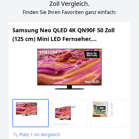
Zoll Vergleich.
Finden Sie Ihren Favoriten ganz einfach:
Samsung Neo QLED 4K QN90F 50 Zoll
(125 cm) Mini LED Fernseher,
Antireflexion, NQ4 AI Gen3 Prozessor,
Neo Quantum HDR, 4K Upscaling Pro,
Dolby Atmos, Knox Security, Samsung
Vision AI Smart TV
Platz 1 im Vergleich