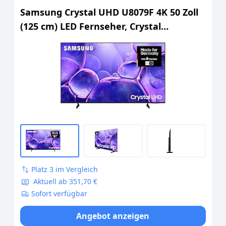
Samsung Crystal UHD U8079F 4K 50 Zoll
(125 cm) LED Fernseher, Crystal
Prozessor 4K, MetalStream Design,
SmartThings, AI Upscaling, Gaming Hub,
Knox Security, Kostenlose Inhalte, Smart
TV
Platz 3 im Vergleich
Aktuell ab 351,70 €
Sofort verfügbar
Angebot anzeigen