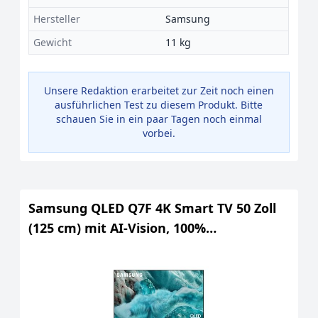
Hersteller
Samsung
Gewicht
11 kg
Unsere Redaktion erarbeitet zur Zeit noch einen
ausführlichen Test zu diesem Produkt. Bitte
schauen Sie in ein paar Tagen noch einmal
vorbei.
Samsung QLED Q7F 4K Smart TV 50 Zoll
(125 cm) mit AI-Vision, 100%
Farbvolumen mit Quantum Dot,
HDR10+, Q4 AI Prozessor, One UI Tizen,
Wi-Fi, Bluetooth 5.3 und Motion...
[Länderversion Ungarisch]