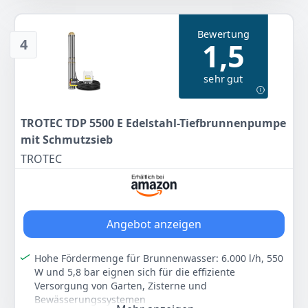
Eintauchtiefe von 7 m und unterstützt schnelle
Entwässerungsarbeiten rund um Haus und Garten
Bewertung
Flachabsaugend bis 5 mm: Ideal, wenn Wasser
4
1,5
möglichst weit abgepumpt werden soll und nur eine
geringe Restwasserhöhe zurückbleiben darf
sehr gut
Automatischer Betrieb: Schwimmschalter steuert die
Pumpe abhängig vom Wasserstand und schützt vor
unnötigem Trockenlauf bei sinkendem Pegel
TROTEC TDP 5500 E Edelstahl-Tiefbrunnenpumpe
Rückflussstopp für sauberes Arbeiten: Verhindert das
mit Schmutzsieb
Zurücklaufen von Wasser nach dem Abschalten und
erleichtert kontrolliertes Abpumpen in typischen
TROTEC
Klarwasser-Anwendungen
Farbe
Hersteller
Gewicht
Gelb und Schwarz
TROTEC
4 kg
Angebot anzeigen
36
99 €
Hohe Fördermenge für Brunnenwasser: 6.000 l/h, 550
W und 5,8 bar eignen sich für die effiziente
Zum Angebot
Versorgung von Garten, Zisterne und
Bewässerungssystemen