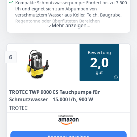
Kompakte Schmutzwasserpumpe: Fördert bis zu 7.500
l/h und eignet sich zum Abpumpen von
verschmutztem Wasser aus Keller, Teich, Baugrube,
Regentonne oder überfluteten Bereichen
Mehr anzeigen...
Für Partikel bis 25 mm: Geeignet für Schmutzwasser
mit groberen Verunreinigungen und damit flexibler
als reine Klarwasserpumpen einsetzbar
Automatischer Betrieb: Schwimmschalter startet und
Bewertung
stoppt die Pumpe abhängig vom Wasserstand und
6
2,0
unterstützt zuverlässiges Entwässern ohne ständige
Kontrolle
gut
Robust für Haus und Garten: IPX8-Schutz, 400 W
Leistung und bis zu 7 m Eintauchtiefe ermöglichen
typische Abpumpaufgaben rund um Grundstück und
TROTEC TWP 9000 ES Tauchpumpe für
Außenbereich
Schmutzwasser – 15.000 l/h, 900 W
Einfacher Anschluss: Universalanschluss für gängige
Schlauchgrößen erleichtert die schnelle
TROTEC
Inbetriebnahme bei Entwässerung,
Wasseransammlung oder Notfällen
Farbe
Hersteller
Gewicht
Gelb und Schwarz
TROTEC
4 kg