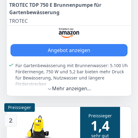
TROTEC TDP 750 E Brunnenpumpe für
Gartenbewässerung
TROTEC
Angebot anzeigen
Für Gartenbewässerung mit Brunnenwasser: 5.100 l/h
Fördermenge, 750 W und 5,2 bar bieten mehr Druck
für Bewässerung, Nutzwasser und längere
Förderstrecken
Mehr anzeigen...
Schlanke Bauweise: 10 cm Pumpendurchmesser für
Bohrlöcher ab 12,5 cm, geeignet für Brunnen,
Zisternen und enge Schächte
Preissieger
Robust aus Edelstahl: Rostfreies Gehäuse,
Preissieger
Kupfermotor, Rückschlagventil und integrierte
2
1,4
Thermoschutzschaltung unterstützen eine
zuverlässige Wasserförderung
sehr gut
Schutz vor Sand und Staub: Edelstahl-Schmutzsieb