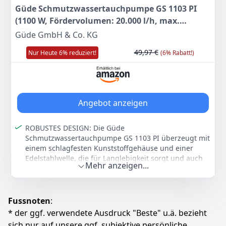
Praktischer Schlauchanschluss: Einfacher Anschluss
Güde Schmutzwassertauchpumpe GS 1103 PI
für passende Schläuche und flexible Nutzung bei
(1100 W, Fördervolumen: 20.000 l/h, max.
Gartenbewässerung, Wasserentnahme oder
Entwässerungsarbeiten
Förderhöhe: 8 m, max. Eintauchtiefe: 7 m,
Güde GmbH & Co. KG
Laufrad aus Noryl, Edelstahlmantel & -welle,
Farbe
Hersteller
Gewicht
49,97 €
Nur Heute 6% reduziert!
(6% Rabatt!)
Thermoschutz, Schwimmerschalter)
Gelb und Schwarz
TROTEC
5 kg
46
99 €
Angebot anzeigen
Zum Angebot
ROBUSTES DESIGN: Die Güde
Schmutzwassertauchpumpe GS 1103 PI überzeugt mit
einem schlagfesten Kunststoffgehäuse und einer
Edelstahlwelle, die für Langlebigkeit sorgt und auch
Mehr anzeigen...
unter anspruchsvollen Bedingungen zuverlässig
arbeitet
VIELSEITIGE ANWENDUNG: Mit der GS 1103 PI können
Fussnoten
:
stark verschmutzte Räume, Gruben, Gartengewässer
und Teiche effektiv entwässert werden; Der variabel
* der ggf. verwendete Ausdruck "Beste" u.ä. bezieht
einstellbare Schwimmerschalter sorgt für eine
sich nur auf unsere ggf. subjektive persönliche