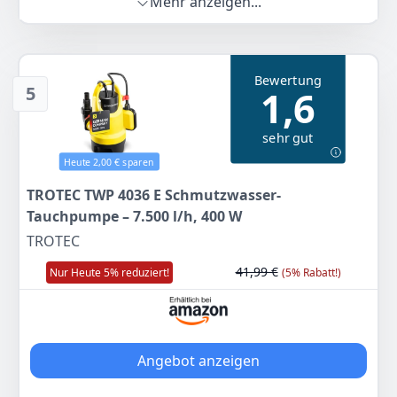
Mehr anzeigen...
Kompakt für Bohrlöcher: 10 cm Durchmesser für
Bohrlöcher ab 11 cm, ideal bei begrenztem Platz in
tiefen Brunnenstandorten
Schmutzsieb aus Edelstahl: Filtert Partikel über 2,3
Bewertung
mm und schützt das Pumpeninnere zuverlässig vor
5
1,6
Sand, Staub und groben Verunreinigungen
Sichere Bedienung über Schaltkasten: Externer
sehr gut
spritzwassergeschützter Schaltkasten ermöglicht
komfortable Steuerung außerhalb des Wassers
Heute 2,00 € sparen
Langlebige Ausstattung: Messing-
TROTEC TWP 4036 E Schmutzwasser-
Druckanschlussgewinde, Kupfermotor, Thermoschutz
Tauchpumpe – 7.500 l/h, 400 W
und Überlastschalter schützen die Pumpe bei
anspruchsvollen Einsätzen
TROTEC
Farbe
Hersteller
Gewicht
41,99 €
Nur Heute 5% reduziert!
(5% Rabatt!)
Silber
TROTEC
13,5 kg
186
99 €
Angebot anzeigen
Zum Angebot