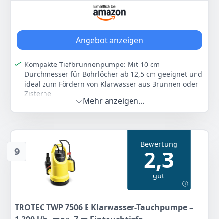
Grundstück
Farbe
Hersteller
Gewicht
Gelb und Schwarz
TROTEC
5 kg
Angebot anzeigen
41
99 €
Kompakte Tiefbrunnenpumpe: Mit 10 cm
Durchmesser für Bohrlöcher ab 12,5 cm geeignet und
ideal zum Fördern von Klarwasser aus Brunnen oder
Zum Angebot
Zisterne
Mehr anzeigen...
Solide Förderleistung: 5.100 l/h, 370 W, 4 bar und bis
zu 20 m Eintauchtiefe unterstützen zuverlässige
Wasserförderung für Garten und Grundstück
Edelstahlgehäuse mit Schutzfunktionen: Rostfreier
Bewertung
Edelstahl, Kupfermotor, Rückschlagventil und
9
2,3
Thermoschutzschaltung sorgen für langlebige
Nutzung
gut
Schmutzsieb gegen Partikel: Edelstahl-Schmutzsieb
hält Partikel über 1,8 mm zurück und schützt die
Pumpe vor Sand, Staub und Verunreinigungen
TROTEC TWP 7506 E Klarwasser-Tauchpumpe –
Praktisch installiert: 23 m Netzkabel, 1 ¼-Zoll-
Messinggewinde und optionaler Distanzfuß