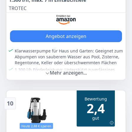
1.300 l/h, max. 7 m Eintauchtiefe
erleichtern den Einsatz in Brunnen, Schächten und
TROTEC
Zisternen
Farbe
Hersteller
Gewicht
Silber
TROTEC
10 kg
Angebot anzeigen
156
99 €
Klarwasserpumpe für Haus und Garten: Geeignet zum
Abpumpen von sauberem Wasser aus Pool, Zisterne,
Zum Angebot
Regentonne, Keller oder überschwemmten Flächen
1.300 l/h Förderleistung: Unterstützt zuverlässiges
Mehr anzeigen...
Abpumpen bei typischen Klarwasser-Anwendungen
mit einer maximalen Eintauchtiefe von 7 m
Mit Schwimmschalter: Automatische Ein- und
Abschaltung abhängig vom Wasserstand für
Bewertung
komfortablen Betrieb und Schutz bei sinkendem Pegel
10
2,4
Rückflussstopp integriert: Reduziert das Zurücklaufen
von Wasser nach dem Abschalten und erleichtert
gut
sauberes Arbeiten beim Entleeren von Behältern oder
Räumen
Heute 2,88 € sparen