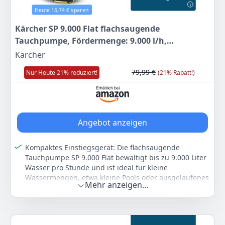
hält Partikel über 1,8 mm zurück und reduziert das
Heute 16,74 € sparen
Risiko von Schäden durch Verunreinigungen im
Kärcher SP 9.000 Flat flachsaugende
Wasser
Tauchpumpe, Fördermenge: 9.000 l/h,
Einfacher Anschluss: 23 m Netzkabel, Plug-&-Play-
Betrieb und 1 ¼-Zoll-Messinggewinde erleichtern die
Eintauchtiefe: max. 7 m, für Schmutzwasser mit
Kärcher
Installation für Garten und Grundstück
Partikeln bis zu einer Größe von 5 mm,
79,99 €
Nur Heute 21% reduziert!
(21% Rabatt!)
Restwasserhöhe: 1 mm, Druck: 0,6 bar
Farbe
Hersteller
Gewicht
Edelstahl
TROTEC
11 kg
196
99 €
Angebot anzeigen
Zum Angebot
Kompaktes Einstiegsgerät: Die flachsaugende
Tauchpumpe SP 9.000 Flat bewältigt bis zu 9.000 Liter
Wasser pro Stunde und ist ideal für kleine
Wassermengen, etwa kleine Pools oder ausgelaufenes
Mehr anzeigen...
Wasser
Flexibel einsetzbar: Die SP 9.000 Flat ist für Klarwasser
und leicht verschmutztes Wasser mit einer
Partikelgröße bis 5 mm geeignet. Sie pumpt