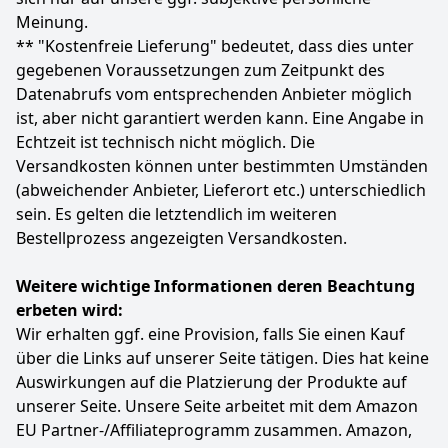
automatische Steuerung der Pumpe
Meinung.
HOHE SICHERHEIT: Dank des integrierten
** "Kostenfreie Lieferung" bedeutet, dass dies unter
Thermoschutzes schaltet sich die
gegebenen Voraussetzungen zum Zeitpunkt des
Schmutzwassertauchpumpe GS 1103 PI bei
Datenabrufs vom entsprechenden Anbieter möglich
Überhitzung automatisch ab, was eine sichere
Nutzung auch unter extremen Bedingungen
ist, aber nicht garantiert werden kann. Eine Angabe in
garantiert
Echtzeit ist technisch nicht möglich. Die
EDELSTAHLKOMPONENTEN: Die Pumpe ist mit einem
Versandkosten können unter bestimmten Umständen
widerstandsfähigen Edelstahlmantel und einer
(abweichender Anbieter, Lieferort etc.) unterschiedlich
Edelstahlwelle ausgestattet, die Rost effektiv
sein. Es gelten die letztendlich im weiteren
verhindern und die Lebensdauer der Pumpe
Bestellprozess angezeigten Versandkosten.
erheblich verlängern
PRAKTISCH UND HANDLICH: Ein integrierter Tragegriff
und das 10 Meter lange Anschlusskabel machen die
Weitere wichtige Informationen deren Beachtung
GS 1103 PI Schmutzwassertauchpumpe besonders
erbeten wird:
mobil und benutzerfreundlich, ideal für den flexiblen
Wir erhalten ggf. eine Provision, falls Sie einen Kauf
Einsatz in verschiedenen Bereichen
über die Links auf unserer Seite tätigen. Dies hat keine
Farbe
Hersteller
Gewicht
Auswirkungen auf die Platzierung der Produkte auf
Silber, Blau
Güde
5,6 kg
unserer Seite. Unsere Seite arbeitet mit dem Amazon
EU Partner-/Affiliateprogramm zusammen. Amazon,
47
09 €