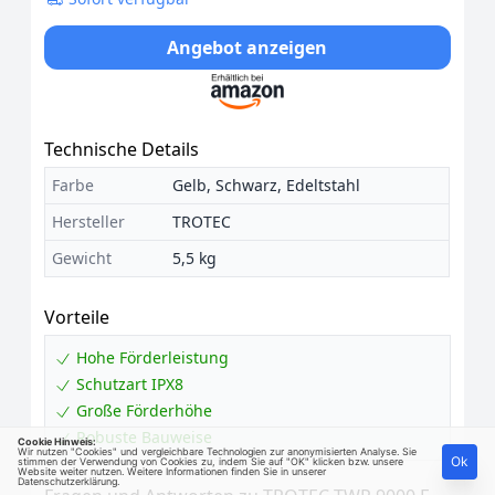
Angebot anzeigen
Technische Details
Farbe
Gelb, Schwarz, Edeltstahl
Hersteller
TROTEC
Gewicht
5,5 kg
Vorteile
Hohe Förderleistung
Schutzart IPX8
Große Förderhöhe
Robuste Bauweise
Cookie Hinweis:
Wir nutzen "Cookies" und vergleichbare Technologien zur anonymisierten Analyse. Sie
Ok
stimmen der Verwendung von Cookies zu, indem Sie auf "OK" klicken bzw. unsere
Website weiter nutzen. Weitere Informationen finden Sie in unserer
Datenschutzerklärung
.