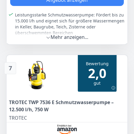
Angebot anzeigen
39
99 €
Leistungsstarke Schmutzwasserpumpe: Fördert bis zu
Statt:
41,99 €
-5%
15.000 l/h und eignet sich für größere Wassermengen
in Keller, Baugrube, Teich, Zisterne oder
Zum Angebot
überschwemmten Bereichen
Mehr anzeigen...
Für grobes Schmutzwasser: Geeignet für Partikel bis
25 mm, im Dauerbetrieb bis 40 mm Wasserstand
nutzbar und ideal für anspruchsvollere
Entwässerungsaufgaben
Bewertung
Quick-Connect mit 360° Adapter: Schneller
7
2,0
Schlauchanschluss und flexible Ausrichtung
erleichtern den Einsatz bei wechselnden Abpump-
gut
und Entwässerungssituationen
Automatisch oder manuell nutzbar: Schwimmschalter
ermöglicht automatischen Betrieb, bei Bedarf lässt
TROTEC TWP 7536 E Schmutzwasserpumpe –
sich die Pumpe auch kontrolliert im Dauerbetrieb
verwenden
12.500 l/h, 750 W
Robuste ES-Ausstattung: Widerstandsfähige
TROTEC
Bauweise, IPX8-Schutz und stabile Komponenten
unterstützen zuverlässige Nutzung bei größeren
Schmutzwasser-Einsätzen