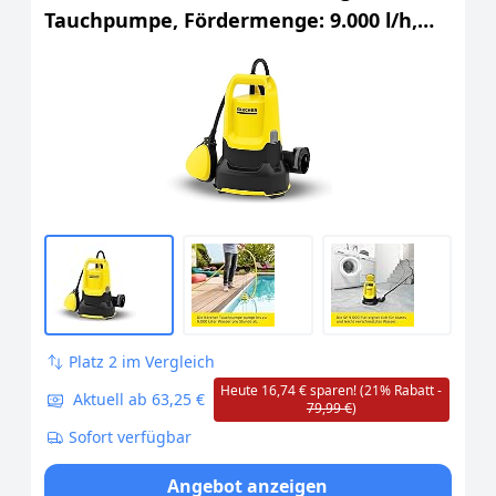
Tauchpumpe, Fördermenge: 9.000 l/h,
Eintauchtiefe: max. 7 m, für
Schmutzwasser mit Partikeln bis zu
einer Größe von 5 mm, Restwasserhöhe:
1 mm, Druck: 0, 6 bar
Platz 2 im Vergleich
Heute 16,74 € sparen! (21% Rabatt -
Aktuell ab 63,25 €
79,99 €
)
Sofort verfügbar
Angebot anzeigen