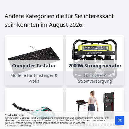
Andere Kategorien die für Sie interessant
sein könnten im August 2026:
Computer Tastatur
2000W Stromgenerator
Modelle für Einsteiger &
Für sichere
Profis
Stromversorgung
Cookie Hinweis:
Wir nutzen "Cookies" und vergleichbare Technologien zur anonymisierten Analyse. Sie
Ok
stimmen der Verwendung von Cookies zu, indem Sie auf "OK" klicken bzw. unsere
Website weiter nutzen. Weitere Informationen finden Sie in unserer
Laubbläser
Laufband für Zuhause
Datenschutzerklärung
.