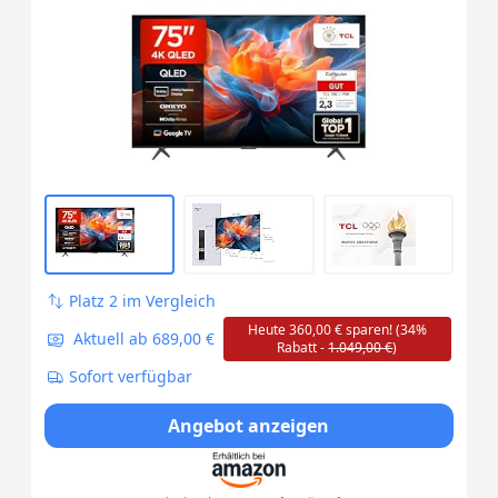
& Atmos, 144Hz Motion Clarity Pro,
Game Bar, ALLM, FreeSync, Onkyo 2.1
Sound, Sprachsteuerung, Kompatibel
mit Google Assistant
Platz 2 im Vergleich
Heute 360,00 € sparen! (34%
Aktuell ab 689,00 €
Rabatt -
1.049,00 €
)
Sofort verfügbar
Angebot anzeigen