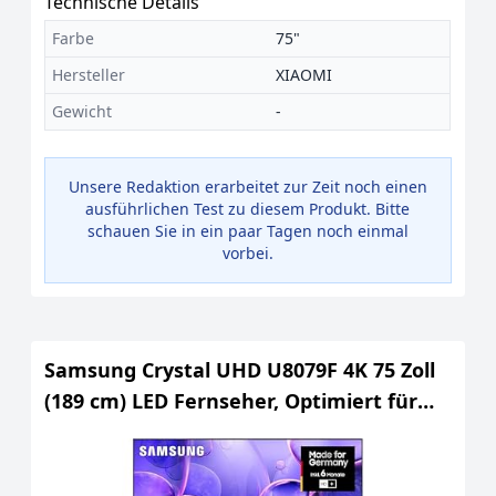
Technische Details
Farbe
75"
Hersteller
XIAOMI
Gewicht
-
Unsere Redaktion erarbeitet zur Zeit noch einen
ausführlichen Test zu diesem Produkt. Bitte
schauen Sie in ein paar Tagen noch einmal
vorbei.
Samsung Crystal UHD U8079F 4K 75 Zoll
(189 cm) LED Fernseher, Optimiert für
Fussball und Gaming, Crystal Prozessor
4K, SmartThings, AI Upscaling, Knox
Security, Kostenlose Inhalte, Smart TV