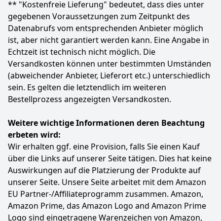
** "Kostenfreie Lieferung" bedeutet, dass dies unter
verstärken und ultra-realistische Bilder zu genießen.
gegebenen Voraussetzungen zum Zeitpunkt des
Die tiefsten Schwarztöne, die hellsten Höhepunkte
Datenabrufs vom entsprechenden Anbieter möglich
und atemberaubende Klarheit auf Ihrem 4K UHD
Smart TV
ist, aber nicht garantiert werden kann. Eine Angabe in
IMMERSIVER DOLBY ATMOS-KLANG – Erleben Sie
Echtzeit ist technisch nicht möglich. Die
satten, multidimensionalen Klang, der jede Szene
Versandkosten können unter bestimmten Umständen
zum Leben erweckt. Ob Filme, Sport oder Videospiele,
(abweichender Anbieter, Lieferort etc.) unterschiedlich
genießen Sie lebensechten Surround-Sound, der Sie
sein. Es gelten die letztendlich im weiteren
mitten ins Geschehen versetzt
Bestellprozess angezeigten Versandkosten.
Titan OS: Mit unserer Titan OS intelligenten TV-
Plattform finden Sie im Nu Ihre Lieblingssendungen.
Folgen Sie Serien direkt von Ihrem Startbildschirm.
Weitere wichtige Informationen deren Beachtung
Durchstöbern Sie die Kategorien und Vorschläge der
erbeten wird:
besten Streaming-Services an einer Stelle
Wir erhalten ggf. eine Provision, falls Sie einen Kauf
Farbe
Hersteller
Gewicht
über die Links auf unserer Seite tätigen. Dies hat keine
Matt Schwarz
PHILIPS
22,5 kg
Auswirkungen auf die Platzierung der Produkte auf
unserer Seite. Unsere Seite arbeitet mit dem Amazon
599
00 €
EU Partner-/Affiliateprogramm zusammen. Amazon,
UVP:
799,00 €
-25%
Amazon Prime, das Amazon Logo and Amazon Prime
Logo sind eingetragene Warenzeichen von Amazon,