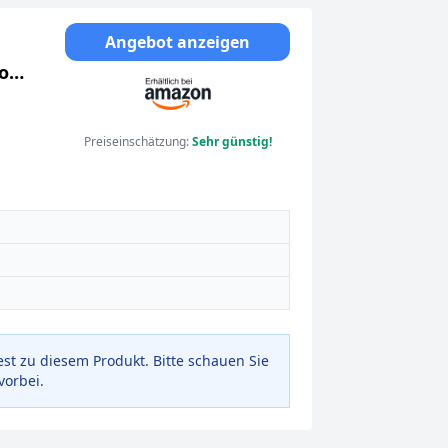
Angebot anzeigen
o
nen
Preiseinschätzung:
Sehr günstig!
est zu diesem Produkt. Bitte schauen Sie
vorbei.