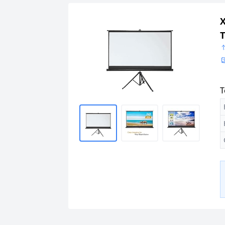
X
T
O
T