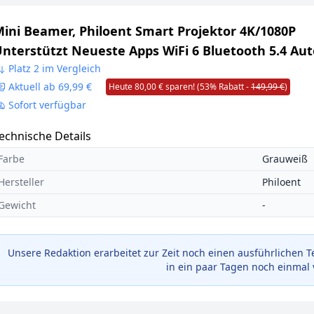
ini Beamer, Philoent Smart Projektor 4K/1080P
nterstützt Neueste Apps WiFi 6 Bluetooth 5.4 Aut
creen Trapezkorrektur Niedriges Rauschen,
Platz 2 im Vergleich
Aktuell ab 69,99 €
Heute 80,00 € sparen! (53% Rabatt -
149,99 €
)
ltrakurzdistanzbeamer bietet großes Bild im klei
Sofort verfügbar
Raum
echnische Details
Farbe
Grauweiß
Hersteller
Philoent
Gewicht
-
Unsere Redaktion erarbeitet zur Zeit noch einen ausführlichen T
in ein paar Tagen noch einmal 