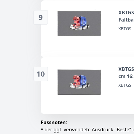
XBTGS 
9
Faltba
Theate
XBTGS
XBTGS 
10
cm 16:
Leinwa
XBTGS
Fussnoten
:
* der ggf. verwendete Ausdruck "Beste" u