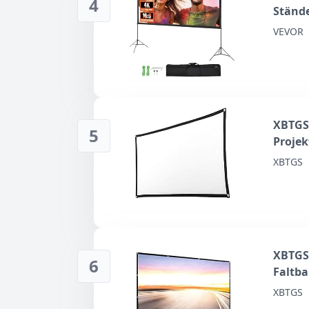
4
Stände
Projek
VEVOR
Filmle
und Fr
XBTGS
5
Projek
84 100
XBTGS
XBTGS 
6
Faltba
für H
XBTGS