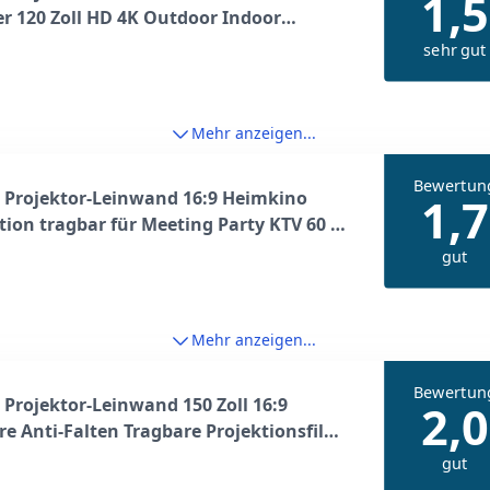
1,5
r 120 Zoll HD 4K Outdoor Indoor
tor Screen Schnelles Klappbare Tragbare
sehr gut
inwand 16: 9 für Heimkino, Camping
eizeitveranstaltungen Schwarz
Mehr anzeigen...
Bewertun
 Projektor-Leinwand 16:9 Heimkino
1,7
tion tragbar für Meeting Party KTV 60 72
 120 Zoll, 213, 4 cm
gut
Mehr anzeigen...
Bewertun
Projektor-Leinwand 150 Zoll 16:9
2,0
re Anti-Falten Tragbare Projektionsfilme
eimkino Outdoor Indoor
gut