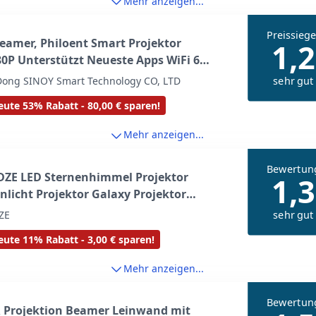
Mehr anzeigen...
Preissiege
eamer, Philoent Smart Projektor
1,2
0P Unterstützt Neueste Apps WiFi 6
oth 5.4 Auto Screen Trapezkorrektur
sehr gut
ong SINOY Smart Technology CO, LTD
iges Rauschen, Ultrakurzdistanzbeamer
ute 53% Rabatt - 80,00 € sparen!
 großes Bild im kleinen Raum
Mehr anzeigen...
Bewertun
ZE LED Sternenhimmel Projektor
1,3
nlicht Projektor Galaxy Projektor
dienung Timer Sternenprojektor,
sehr gut
ZE
tor Nachtlicht für Kinder Erwachsene
ute 11% Rabatt - 3,00 € sparen!
Mehr anzeigen...
Bewertun
 Projektion Beamer Leinwand mit