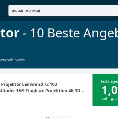
tor
- 10 Beste Ange
Werbehinweis
Testsiege
Projektor-Leinwand 72 100
1,0
ständer 16:9 Tragbare Projektion 4K 3D
für Home Office Indoor Outdoor, 254 cm
sehr gut