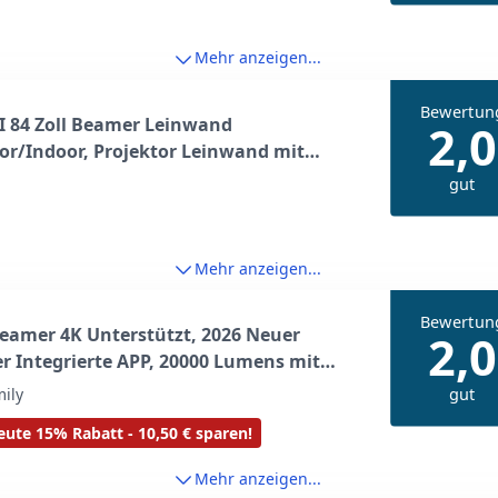
Mehr anzeigen...
Bewertun
I 84 Zoll Beamer Leinwand
2,0
r/Indoor, Projektor Leinwand mit
zem Hintergrund, Faltenfrei &
gut
bar Tragbare Projektionswand,
3cm (16:9), Tragbar mit Tragetasche für
ino
Mehr anzeigen...
Bewertun
eamer 4K Unterstützt, 2026 Neuer
2,0
 Integrierte APP, 20000 Lumens mit
d 14, Automatische Trapezkorrektur,
gut
ily
 und Bluetooth 5.4, 180° Dreh Projektor
ute 15% Rabatt - 10,50 € sparen!
ar Heimkino
Mehr anzeigen...