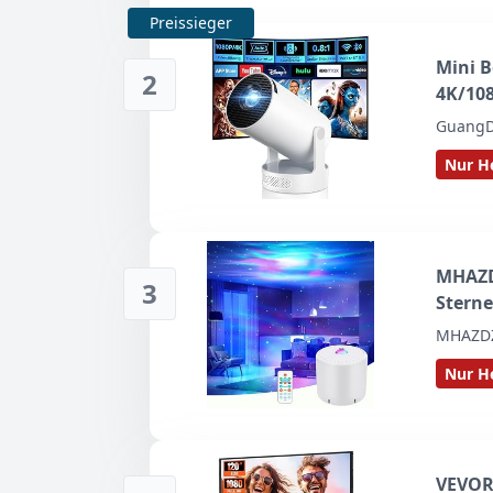
Preissieger
Mini B
2
4K/108
Blueto
GuangD
Niedr
Nur He
bietet
MHAZD
3
Sterne
Fernbe
MHAZD
Projek
Nur He
Party
VEVOR