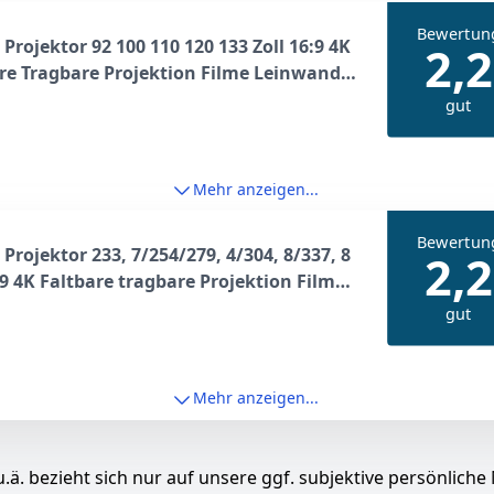
Bewertun
Projektor 92 100 110 120 133 Zoll 16:9 4K
2,2
re Tragbare Projektion Filme Leinwand
r Outdoor Indoor 127 cm
gut
Mehr anzeigen...
Bewertun
Projektor 233, 7/254/279, 4/304, 8/337, 8
2,2
9 4K Faltbare tragbare Projektion Filme
nd Theater Outdoor Indoor 101, 6 cm
gut
Mehr anzeigen...
.ä. bezieht sich nur auf unsere ggf. subjektive persönliche