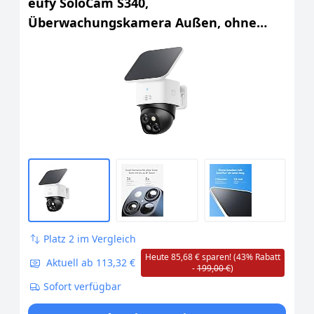
eufy SoloCam S340,
Überwachungskamera Außen, ohne
ABO, Solar, 2, 4GHz WLAN
Platz 2 im Vergleich
Heute 85,68 € sparen! (43% Rabatt
Aktuell ab 113,32 €
-
199,00 €
)
Sofort verfügbar