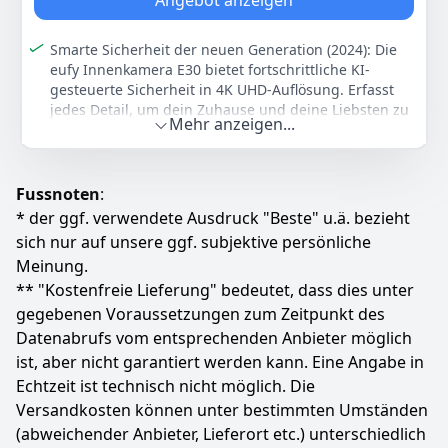
Angebot anzeigen
White
eufy Security
299 g
Smarte Sicherheit der neuen Generation (2024): Die
63
74 €
eufy Innenkamera E30 bietet fortschrittliche KI-
Statt:
74,99 €
-15%
gesteuerte Sicherheit in 4K UHD-Auflösung. Erfasst
jedes Detail, um dein Zuhause und deine Liebsten zu
Mehr anzeigen...
Zum Angebot
schützen.
Bluetooth-Setup beschleunigt Installation: Bluetooth
führt durch Pairing und WLAN-Konfiguration – dein
Fussnoten
:
System ist schneller einsatzbereit.
* der ggf. verwendete Ausdruck "Beste" u.ä. bezieht
KI-Erkennung & Auto-Tracking: On-Device-KI erkennt
präzise Menschen, Tiere, Geräusche und Weinen,
sich nur auf unsere ggf. subjektive persönliche
verfolgt den Verursacher für detaillierte
Meinung.
Überwachung. Alle Funktionen ohne Abo.
** "Kostenfreie Lieferung" bedeutet, dass dies unter
360° Panoramablick und Schnellfokus: Neue App-
gegebenen Voraussetzungen zum Zeitpunkt des
Funktionen bieten mühelose Navigation. Mit Fokus per
Datenabrufs vom entsprechenden Anbieter möglich
Touch und Panoramablick markierst du den
ist, aber nicht garantiert werden kann. Eine Angabe in
gewünschten Bereich mit einem Tipp.
Echtzeit ist technisch nicht möglich. Die
Farb-Nachtsicht mit Spotlight: Das integrierte
Spotlight ermöglicht nahtloses Umschalten zwischen
Versandkosten können unter bestimmten Umständen
Farb- und Infrarot-Nachtsicht für klare Bilder bei
(abweichender Anbieter, Lieferort etc.) unterschiedlich
Dunkelheit und dient gleichzeitig als Abschreckung.