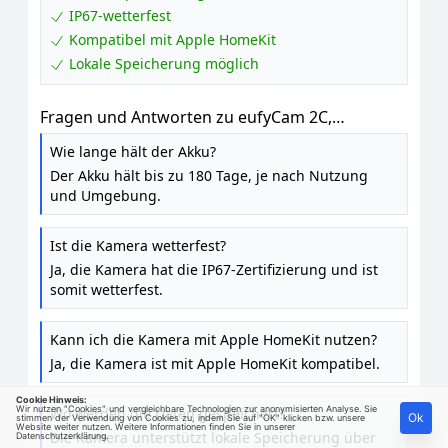
IP67-wetterfest
Kompatibel mit Apple HomeKit
Lokale Speicherung möglich
Fragen und Antworten zu eufyCam 2C,
Überwachungskamera Außen, kompatibel mit
Wie lange hält der Akku?
HomeKit und Solarpanel
Der Akku hält bis zu 180 Tage, je nach Nutzung
und Umgebung.
Ist die Kamera wetterfest?
Ja, die Kamera hat die IP67-Zertifizierung und ist
somit wetterfest.
Kann ich die Kamera mit Apple HomeKit nutzen?
Ja, die Kamera ist mit Apple HomeKit kompatibel.
Cookie Hinweis:
Wir nutzen "Cookies" und vergleichbare Technologien zur anonymisierten Analyse. Sie
Wo werden die Daten gespeichert?
Ok
stimmen der Verwendung von Cookies zu, indem Sie auf "OK" klicken bzw. unsere
Website weiter nutzen. Weitere Informationen finden Sie in unserer
Die Kamera unterstützt lokale Speicherung über
Datenschutzerklärung
.