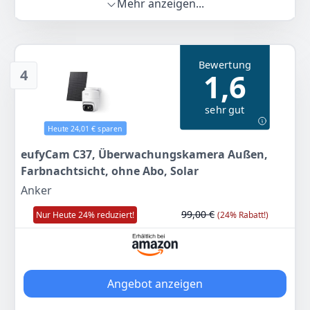
Mehr anzeigen...
eine f/1.6-Blende sorgen für klare Nachtsicht.
Einfache Installation: Dank kompakter Größe und
kabellosem Design lässt die Kamera sich überall
platzieren.
Bewertung
Personenerkennung: Ob Familienmitglieder, Postbote
4
1,6
oder fremde Eindringlinge, die KI sendet sofort eine
Benachrichtigung. In Kombination mit HomeBase 3 ist
sehr gut
auch eine individuelle Gesichtserkennung möglich.
Keine monatlichen Gebühren: Einmalig
Heute 24,01 € sparen
Anschaffungspreis für S220 SoloCam zahlen – ohne
eufyCam C37, Überwachungskamera Außen,
kostenpflichtiges Abo.
Farbnachtsicht, ohne Abo, Solar
Farbe
Hersteller
Gewicht
Anker
White
eufy Security
313 g
99,00 €
Nur Heute 24% reduziert!
(24% Rabatt!)
65
99 €
UVP:
89,99 €
-27%
Zum Angebot
Angebot anzeigen