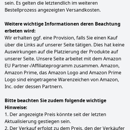
sein. Es gelten die letztendlich im weiteren
Smart Home Integration: Kompatibel mit HomeKit (bis
Bestellprozess angezeigten Versandkosten.
1080p), Alexa und Google Assistant für erweiterte
Smart-Home-Integration. (Hinweis: HomeKit
Weitere wichtige Informationen deren Beachtung
unterstützt bis zu 1080p Auflösung)
erbeten wird:
Lokale Speicherung ohne Abo-Gebühren: Speichere
Aufnahmen lokal auf einer SD-Karte (separat
Wir erhalten ggf. eine Provision, falls Sie einen Kauf
erhältlich) und nutze alle Funktionen ohne monatliche
über die Links auf unserer Seite tätigen. Dies hat keine
Kosten. Cloud-Speicher optional verfügbar.
Auswirkungen auf die Platzierung der Produkte auf
Farbe
Hersteller
Gewicht
unserer Seite. Unsere Seite arbeitet mit dem Amazon
White
eufy Security
350 g
EU Partner-/Affiliateprogramm zusammen. Amazon,
Amazon Prime, das Amazon Logo and Amazon Prime
59
33 €
Logo sind eingetragene Warenzeichen von Amazon,
UVP:
89,99 €
-34%
Inc. oder dessen Partnern.
Zum Angebot
Bitte beachten Sie zudem folgende wichtige
Hinweise:
1. Der angezeigte Preis könnte seit der letzten
Aktualisierung gestiegen sein.
2. Der Verkauf erfolgt zu dem Preis, den der Verkäufer