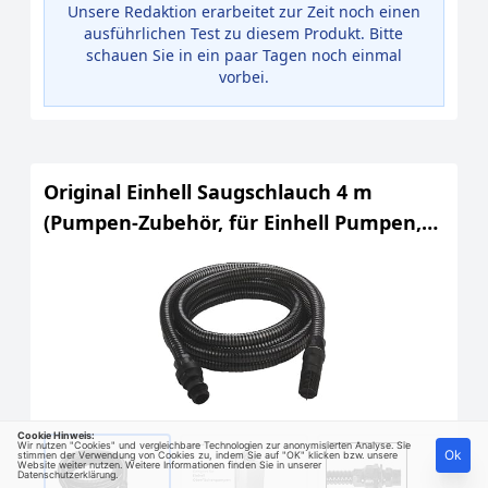
Unsere Redaktion erarbeitet zur Zeit noch einen
ausführlichen Test zu diesem Produkt. Bitte
schauen Sie in ein paar Tagen noch einmal
vorbei.
Original Einhell Saugschlauch 4 m
(Pumpen-Zubehör, für Einhell Pumpen,
Hauswasserwerke & -automaten, Länge
4 m, Ø 25 mm, inkl. Adapter,
Doppelnippel, Rückschlagventil)
Cookie Hinweis:
Wir nutzen "Cookies" und vergleichbare Technologien zur anonymisierten Analyse. Sie
Ok
stimmen der Verwendung von Cookies zu, indem Sie auf "OK" klicken bzw. unsere
Website weiter nutzen. Weitere Informationen finden Sie in unserer
Datenschutzerklärung
.