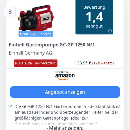
Einsatzbereitschaft
Bewertung
3
1,4
Robustes Pumpengehäuse und stabile 33,3mm (R1
AG) Anschlüsse für das schnelle und einfache
Anschliessen des Zubehörs
sehr gut
Farbe
Hersteller
Gewicht
Heute 25,85 € sparen
Schwarz, Rot, Silber
Einhell
5,65 kg
Einhell Gartenpumpe GC-GP 1250 N/1
52
99 €
Einhell Germany AG
UVP:
76,95 €
-31%
133,95 €
Nur Heute 19% reduziert!
(19% Rabatt!)
Zum Angebot
Angebot anzeigen
Die GC-GP 1250 N/1 Gartenpumpe in Edelstahloptik ist
ein ausdauernder und überzeugender Helfer bei der
großflächigen Gartenpflege! Ideal zur
Gartenbewässerung eignet sich „weiches“
Mehr anzeigen...
Regen-/Quellwasser.