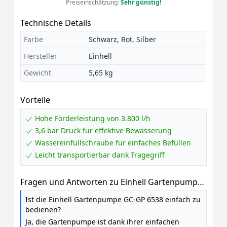
Preiseinschätzung:
Sehr günstig!
Technische Details
Farbe
Schwarz, Rot, Silber
Hersteller
Einhell
Gewicht
5,65 kg
Vorteile
Hohe Förderleistung von 3.800 l/h
3,6 bar Druck für effektive Bewässerung
Wassereinfüllschraube für einfaches Befüllen
Leicht transportierbar dank Tragegriff
Fragen und Antworten zu Einhell Gartenpumpe
GC-GP 6538 (650 W, 3, 6 bar Druck, 3.800 l / h
Ist die Einhell Gartenpumpe GC-GP 6538 einfach zu
Förderleistung, Wassereinfüllschraube,
bedienen?
Wasserablassschraube, Tragegriff)
Ja, die Gartenpumpe ist dank ihrer einfachen