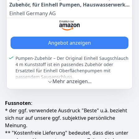
werden.
Zubehör, für Einhell Pumpen, Hauswasserwerke
Zum Set gehört ein 4 m langer Saugschlauch und ein
& -automaten, Länge 4 m, Ø 25 mm, inkl.
Einhell Germany AG
20 m langer Gartenschlauch, der dem Anwender
Adapter, Doppelnippel, Rückschlagventil)
ermöglicht jeden Winkel des Gartens zu erreichen. Im
Lieferumfang enthalten ist auch eine Sprühpistole.
Farbe
Hersteller
Gewicht
Angebot anzeigen
Schwarz
Einhell
9,7 kg
Pumpen-Zubehör – Der Original Einhell Saugschlauch
89
40 €
4 m Kunststoff ist ein passendes Zubehör oder
UVP:
113,95 €
-22%
Ersatzteil für Einhell Oberflächenpumpen mit
passendem Sauganschluss.
Mehr anzeigen...
Zum Angebot
Passend für – Der Einhell Saugschlauch ist speziell
passend für die Einhell Gartenpumpen,
Hauswasserwerke und Hauswasserautomaten mit
Fussnoten
:
einem 42 mm (R1 1/4") Sauganschluss.
* der ggf. verwendete Ausdruck "Beste" u.ä. bezieht
Saugschlauch – Der aus hochwertigem und
strapazierfähigem Kunststoff gefertigte Saugschlauch
sich nur auf unsere ggf. subjektive persönliche
ist 4 m lang, hat einen Durchmesser von 25 mm und
Meinung.
einen 42 mm (R1 1/4 IG) Anschluss.
** "Kostenfreie Lieferung" bedeutet, dass dies unter
Adapter & Doppelnippel – Mit dem Schlauch werden