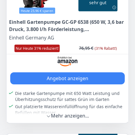
sehr gut
ausgestattet.
Anschlüsse – Die Gartenpumpe verfügt über einen
Heute 23,96 € sparen
33,3 mm (R1 IG) Druckanschluss, einen 42 mm (R1 1/4
Einhell Gartenpumpe GC-GP 6538 (650 W, 3,6 bar
AG) Sauganschluss und eine große
Wassereinfüllöffnung mit Wasserfüllanzeige.
Druck, 3.800 l/h Förderleistung,
Einfacher Transport – Mit einem praktischen
Wassereinfüllschraube, Wasserablassschraube,
Einhell Germany AG
Tragegriff ausgestattet lässt sich die Pumpe einfach
Tragegriff)
transportieren. Die hochwertige Gleitringdichtung
76,95 €
Nur Heute 31% reduziert!
(31% Rabatt!)
sorgt für eine lange Lebensdauer.
Lieferumfang – Die Einhell Gartenpumpe GC-GP 1170
wird inklusive Universaladapter 33,3 mm (R1 AG)
geliefert.
Angebot anzeigen
Farbe
Hersteller
Gewicht
Schwarz / Rot
Einhell
10,1 kg
Die starke Gartenpumpe mit 650 Watt Leistung und
Überhitzungsschutz für sattes Grün im Garten
125
89 €
Gut platzierte Wassereinfüllöffnung für das einfache
UVP:
139,95 €
-10%
Befüllen mit Wasser
Mehr anzeigen...
Praktische Wasser-Ablassschraube für gründliches
Zum Angebot
Leeren des Gehäuses
Integrierter Tragegriff für die schnelle