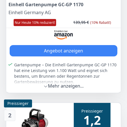
Einhell Gartenpumpe GC-GP 1170
Einhell Germany AG
139,95 €
Nur Heute 10% reduziert!
(10% Rabatt!)
Angebot anzeigen
Gartenpumpe – Die Einhell Gartenpumpe GC-GP 1170
hat eine Leistung von 1.100 Watt und eignet sich
bestens, um Brunnen oder Regentonnen zur
Gartenbewässerung zu nutzen.
Mehr anzeigen...
Leistung – Die Gartenpumpe hat einen max.
Förderdruck von 5 bar und fördert dabei max. 7.000
l/h bei einer max. Förderhöhe von 50 m. Die maximale
Preissieger
Saughöhe beträgt 8 Meter.
Preissieger
Sicherheit – Für den optimalen Schutz ist die Pumpe
2
1,2
mit einem thermischen Überlastschutz und einer
Wasserablassschraube für den Frostschutz