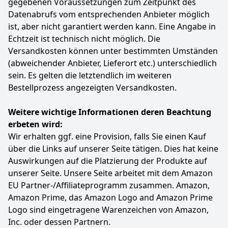
gegebenen Voraussetzungen zum Zeitpunkt des
ein Adapter mit einem Innengewinde von 33,3 mm (1
Datenabrufs vom entsprechenden Anbieter möglich
Zoll) und ein Doppelnippel mit einem Außengewinde
ist, aber nicht garantiert werden kann. Eine Angabe in
von 33,3 (1 Zoll) mm geliefert.
Echtzeit ist technisch nicht möglich. Die
Lieferumfang – Im Lieferumfang enthalten sind der
Saugschlauch, ein Kunststoff-Saugkorb mit
Versandkosten können unter bestimmten Umständen
Rückschlagventil, ein Adapterstück und ein
(abweichender Anbieter, Lieferort etc.) unterschiedlich
Doppelnippel.
sein. Es gelten die letztendlich im weiteren
Farbe
Hersteller
Gewicht
Bestellprozess angezeigten Versandkosten.
Schwarz
Einhell
1 kg
Weitere wichtige Informationen deren Beachtung
13
69 €
erbeten wird:
Wir erhalten ggf. eine Provision, falls Sie einen Kauf
Zum Angebot
über die Links auf unserer Seite tätigen. Dies hat keine
Auswirkungen auf die Platzierung der Produkte auf
unserer Seite. Unsere Seite arbeitet mit dem Amazon
EU Partner-/Affiliateprogramm zusammen. Amazon,
Amazon Prime, das Amazon Logo and Amazon Prime
Logo sind eingetragene Warenzeichen von Amazon,
Inc. oder dessen Partnern.