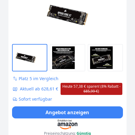
Kompatibel - Bis zu 5.000 MB/s - Ideal Für
PCIe 4.0-Notebooks Und Desktops -
Schwarz
Platz 5 im Vergleich
Heute 57,38 € sparen! (8% Rabatt -
Aktuell ab 628,61 €
685,99 €
)
Sofort verfügbar
Angebot anzeigen
Preiseinschätzung:
Günstig