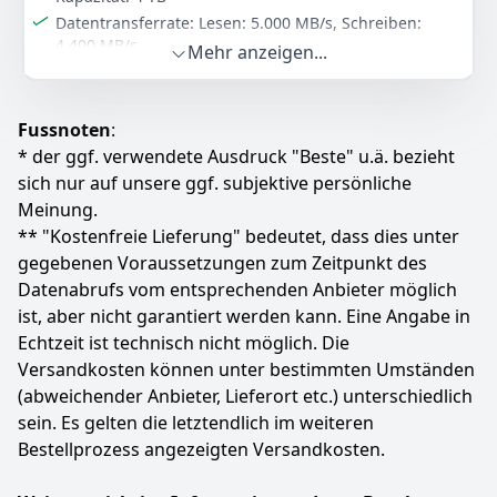
Datentransferrate: Lesen: 5.000 MB/s, Schreiben:
Zum Angebot
4.400 MB/s
Mehr anzeigen...
IOPS: Lesen: 600.000, Schreiben: 1.000.000
Bauform: Steckkarte
Fussnoten
:
Farbe
Hersteller
Gewicht
* der ggf. verwendete Ausdruck "Beste" u.ä. bezieht
Schwarz
Corsair
8,2 g
sich nur auf unsere ggf. subjektive persönliche
628
Meinung.
61 €
** "Kostenfreie Lieferung" bedeutet, dass dies unter
UVP:
685,99 €
-8%
gegebenen Voraussetzungen zum Zeitpunkt des
Zum Angebot
Datenabrufs vom entsprechenden Anbieter möglich
ist, aber nicht garantiert werden kann. Eine Angabe in
Echtzeit ist technisch nicht möglich. Die
Versandkosten können unter bestimmten Umständen
(abweichender Anbieter, Lieferort etc.) unterschiedlich
sein. Es gelten die letztendlich im weiteren
Bestellprozess angezeigten Versandkosten.