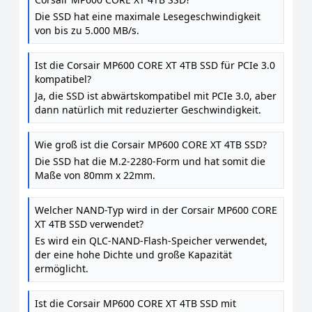
Kompatibel - Bis zu 5.000 MB / s - Ideal Für PCIe
Die SSD hat eine maximale Lesegeschwindigkeit
4.0-Notebooks Und Desktops - Schwarz
von bis zu 5.000 MB/s.
Ist die Corsair MP600 CORE XT 4TB SSD für PCIe 3.0
kompatibel?
Ja, die SSD ist abwärtskompatibel mit PCIe 3.0, aber
dann natürlich mit reduzierter Geschwindigkeit.
Wie groß ist die Corsair MP600 CORE XT 4TB SSD?
Die SSD hat die M.2-2280-Form und hat somit die
Maße von 80mm x 22mm.
Welcher NAND-Typ wird in der Corsair MP600 CORE
XT 4TB SSD verwendet?
Es wird ein QLC-NAND-Flash-Speicher verwendet,
der eine hohe Dichte und große Kapazität
ermöglicht.
Ist die Corsair MP600 CORE XT 4TB SSD mit