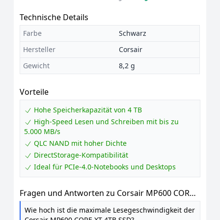
Technische Details
Farbe
Schwarz
Hersteller
Corsair
Gewicht
8,2 g
Vorteile
Hohe Speicherkapazität von 4 TB
High-Speed Lesen und Schreiben mit bis zu
5.000 MB/s
QLC NAND mit hoher Dichte
DirectStorage-Kompatibilität
Ideal für PCIe-4.0-Notebooks und Desktops
Fragen und Antworten zu Corsair MP600 CORE
XT 4TB PCIe Gen4 x4 NVMe M.2 SSD – QLC NAND
Wie hoch ist die maximale Lesegeschwindigkeit der
Mit Hoher Dichte - M.2 2280 - DirectStorage-
Corsair MP600 CORE XT 4TB SSD?