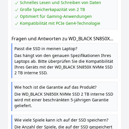
Schnelles Lesen und Schreiben von Daten
Große Speicherkapazität von 2 TB
Optimiert für Gaming-Anwendungen
Kompatibilität mit PCIe Gen4-Technologie
Fragen und Antworten zu WD_BLACK SN850X
NVMe SSD 2 TB interne SSD (Gaming Speicher,
Passt die SSD in meinen Laptop?
PCIe Gen4-Technologie, Lesen 7.300 MB / s,
Das hängt von den genauen Spezifikationen Ihres
Schreiben 6.600 MB / s) Schwarz
Laptops ab. Bitte überprüfen Sie die Kompatibilität
Ihres Geräts mit der WD_BLACK SN850X NVMe SSD
2 TB interne SSD.
Wie hoch ist die Garantie auf das Produkt?
Die WD_BLACK SN850X NVMe SSD 2 TB interne SSD
wird mit einer beschränkten 5-jährigen Garantie
geliefert.
Wie viele Spiele kann ich auf der SSD speichern?
Die Anzahl der Spiele, die auf der SSD gespeichert