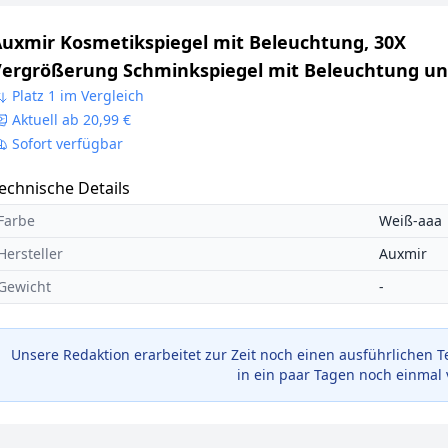
uxmir Kosmetikspiegel mit Beleuchtung, 30X
ergrößerung Schminkspiegel mit Beleuchtung u
tark Saugnapf, 3 Farben Modi, 8 Zoll Dimmbar
Platz 1 im Vergleich
Aktuell ab 20,99 €
ergrößerungsspiegel mit Licht, 360° Schwenkbar
Sofort verfügbar
asierspiegel
echnische Details
Farbe
Weiß-aaa
Hersteller
Auxmir
Gewicht
-
Unsere Redaktion erarbeitet zur Zeit noch einen ausführlichen T
in ein paar Tagen noch einmal 