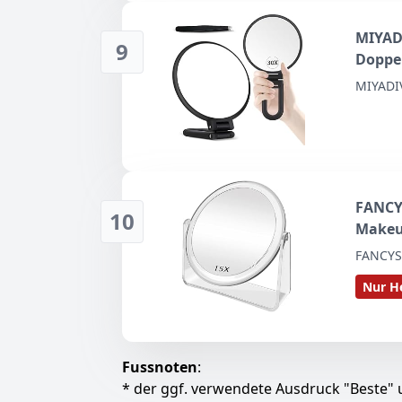
MIYADI
9
Doppel
faltba
MIYADI
unter
FANCY
10
Makeu
360° S
FANCYS
Schmi
Nur He
Gesich
Fussnoten
:
* der ggf. verwendete Ausdruck "Beste" u