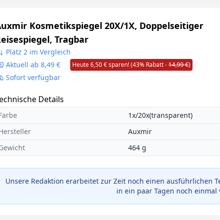
uxmir Kosmetikspiegel 20X/1X, Doppelseitiger
eisespiegel, Tragbar
Platz 2 im Vergleich
Aktuell ab 8,49 €
Heute 6,50 € sparen! (43% Rabatt -
14,99 €
)
Sofort verfügbar
echnische Details
Farbe
1x/20x(transparent)
Hersteller
Auxmir
Gewicht
464 g
Unsere Redaktion erarbeitet zur Zeit noch einen ausführlichen T
in ein paar Tagen noch einmal 