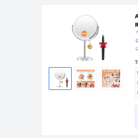
A
R
T