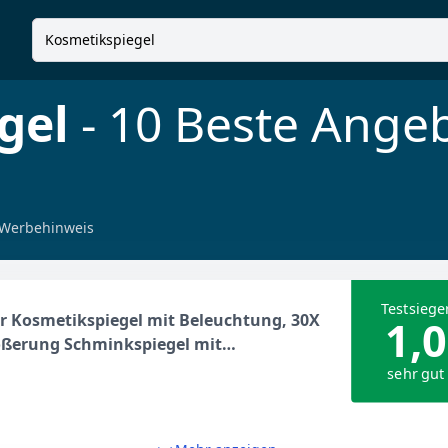
gel
- 10 Beste Ange
Werbehinweis
Testsiege
 Kosmetikspiegel mit Beleuchtung, 30X
1,0
ößerung Schminkspiegel mit
htung und Stark Saugnapf, 3 Farben
sehr gut
8 Zoll Dimmbar Vergrößerungsspiegel
cht, 360° Schwenkbar Rasierspiegel