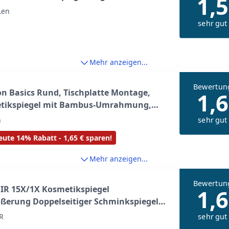
1,5
Len
sehr gut
Mehr anzeigen...
Bewertun
 Basics Rund, Tischplatte Montage,
1,6
tikspiegel mit Bambus-Umrahmung,
ßerung 1-fach/5-fach, 18.3 x 7.3 x 20.7
sehr gut
n
chwarz
ute 14% Rabatt - 1,65 € sparen!
Mehr anzeigen...
Bewertun
R 15X/1X Kosmetikspiegel
1,6
ßerung Doppelseitiger Schminkspiegel
ehbar Tischspiegel für Make Up
sehr gut
R
piegel für Schminken Gesichtspflege