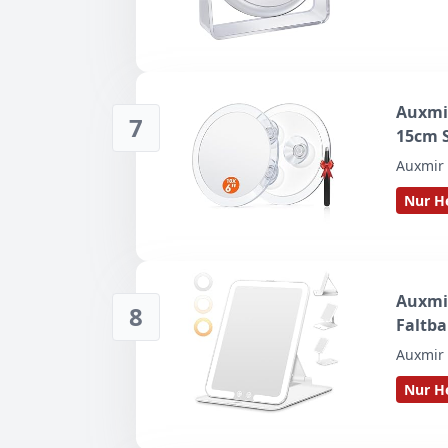
und R
Auxmi
7
15cm S
Auxmir
Nur He
Auxmi
8
Faltba
Auxmir
Nur He