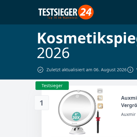
Kosmetikspie
2026
Zuletzt aktualisiert am 06. August 2026
Testsieger
Auxmir
1
Vergr
Beleuc
Auxmir
Modi, 
mit Li