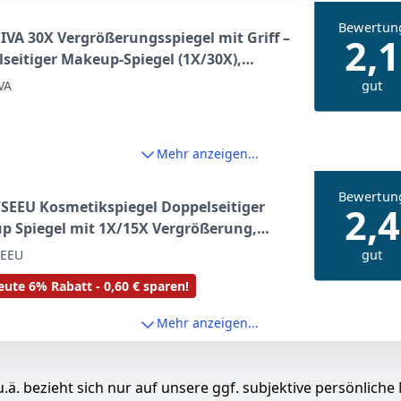
Bewertun
VA 30X Vergrößerungsspiegel mit Griff –
2,1
seitiger Makeup-Spiegel (1X/30X),
r & tragbar für präzises Make-up
gut
VA
wegs – Matt Schwarz
Mehr anzeigen...
Bewertun
SEEU Kosmetikspiegel Doppelseitiger
2,4
p Spiegel mit 1X/15X Vergrößerung,
chwenkbar Tischspiegel, High Definition
gut
EEU
nkspiegel für Schminken Makeup und
ute 6% Rabatt - 0,60 € sparen!
tspflege
Mehr anzeigen...
.ä. bezieht sich nur auf unsere ggf. subjektive persönliche