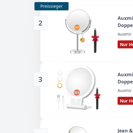
Preissieger
Auxmir
2
Doppel
Auxmir
Nur He
Auxmir
3
Doppel
Auxmir
Nur He
Jean &