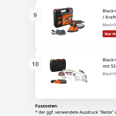
Black+
9
/ Kraf
Staubf
Black+D
Abschl
Nur He
Stellen
Black
10
mit 52
Univer
Black+D
Schnei
inkl. 
Fussnoten
:
* der ggf. verwendete Ausdruck "Beste" u