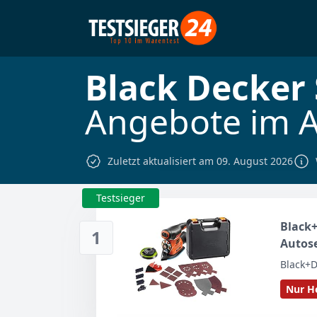
Black Decker
Angebote im 
Zuletzt aktualisiert am 09. August 2026
Testsieger
Black+
1
Autos
Schlei
Black+D
Koffer
Nur He
KA280