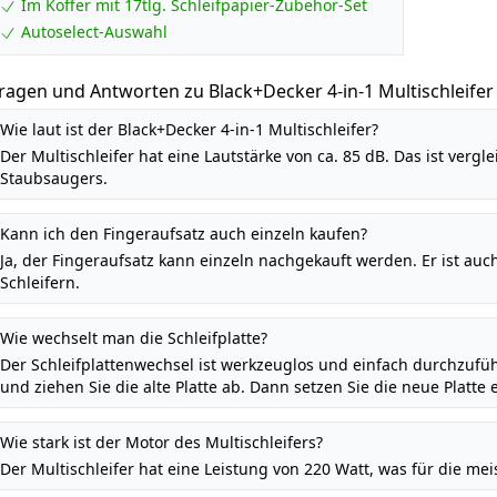
Im Koffer mit 17tlg. Schleifpapier-Zubehör-Set
Autoselect-Auswahl
ragen und Antworten zu Black+Decker 4-in-1 Multischleifer
erkzeuglosem Schleifplattenwechsel, mit Fingeraufsatz, im K
Wie laut ist der Black+Decker 4-in-1 Multischleifer?
ubehör-Set) KA280K
Der Multischleifer hat eine Lautstärke von ca. 85 dB. Das ist ver
Staubsaugers.
Kann ich den Fingeraufsatz auch einzeln kaufen?
Ja, der Fingeraufsatz kann einzeln nachgekauft werden. Er ist au
Schleifern.
Wie wechselt man die Schleifplatte?
Der Schleifplattenwechsel ist werkzeuglos und einfach durchzufü
und ziehen Sie die alte Platte ab. Dann setzen Sie die neue Platte 
Wie stark ist der Motor des Multischleifers?
Der Multischleifer hat eine Leistung von 220 Watt, was für die mei