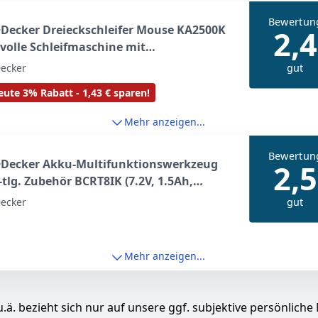
Bewertun
Decker Dreieckschleifer Mouse KA2500K
2,4
tvolle Schleifmaschine mit
angbehälter inkl. Mikrofilter/Für das
gut
ecker
eifen selbst an schwer zugänglichen
ute 3% Rabatt - 1,43 € sparen!
 / 1 x Schleifer 120 W
Mehr anzeigen...
Bewertun
+Decker Akku-Multifunktionswerkzeug
2,5
-tlg. Zubehör BCRT8IK (7.2V, 1.5Ah,
sal-Feinbohrschleifer mit Licht, zum
gut
ecker
den, Schleifen, Polieren und Schmirgeln,
USB-Ladekabel + Box)
Mehr anzeigen...
.ä. bezieht sich nur auf unsere ggf. subjektive persönliche