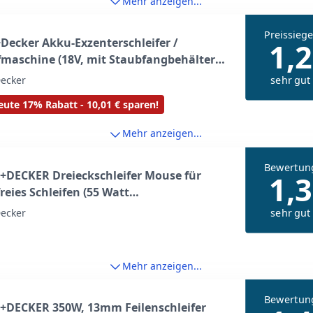
Mehr anzeigen...
Preissiege
Decker Akku-Exzenterschleifer /
1,2
fmaschine (18V, mit Staubfangbehälter,
hleifen/Polieren, ergonomische Multi-
sehr gut
ecker
onsgriffflächen, Lieferung ohne Akku
ute 17% Rabatt - 10,01 € sparen!
degerät), Schwarz, Orange
Mehr anzeigen...
Bewertun
+DECKER Dreieckschleifer Mouse für
1,3
reies Schleifen (55 Watt
fmaschine, Schleifplatte 133 x 95 mm,
sehr gut
ecker
fen/Polieren, inkl. Schleifpapiere +
schleifpapier) BEW230BCA
Mehr anzeigen...
Bewertun
+DECKER 350W, 13mm Feilenschleifer