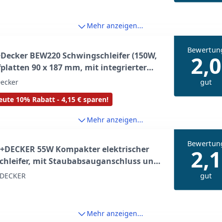
Mehr anzeigen...
Bewertun
Decker BEW220 Schwingschleifer (150W,
2,0
fplatten 90 x 187 mm, mit integrierter
absaugung, zum Schleifen/Polieren von
gut
ecker
 Flächen, inkl. 1 Schleifpapier K100),
ute 10% Rabatt - 4,15 € sparen!
erry
Mehr anzeigen...
Bewertun
+DECKER 55W Kompakter elektrischer
2,1
chleifer, mit Staubabsauganschluss und
ehörteilen, inklusive Schleifblättern,
gut
DECKER
schleifspitzen und einer Softtasche,
0BC-QS
Mehr anzeigen...