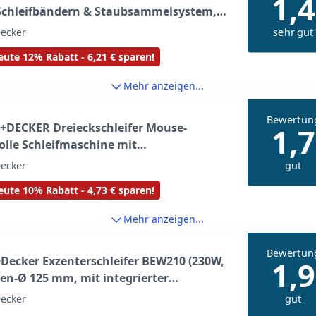
1,4
 Schleifbändern & Staubsammelsystem,
E-QS
sehr gut
ecker
ute 12% Rabatt - 6,21 € sparen!
Mehr anzeigen...
Bewertun
+DECKER Dreieckschleifer Mouse-
1,7
olle Schleifmaschine mit
angbehälter inkl. Mikrofilter - Für das
gut
ecker
eifen selbst an schwer zugänglichen
ute 10% Rabatt - 4,73 € sparen!
n - 1 x Schleifer 120 W - KA2000
Mehr anzeigen...
Bewertun
Decker Exzenterschleifer BEW210 (230W,
1,9
en-Ø 125 mm, mit integrierter
bsaugung, zum Schleifen/Polieren,
gut
ecker
ix-System, inkl. 1 Schleifpapier K120)