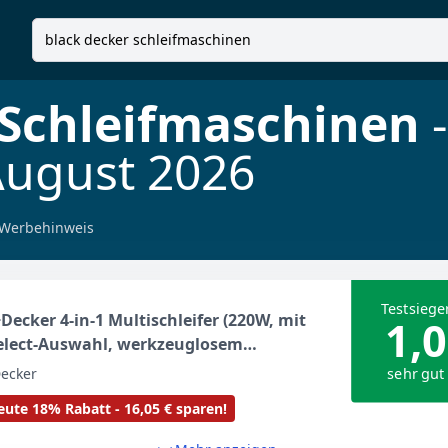
 Schleifmaschinen
-
August 2026
Werbehinweis
Testsiege
Decker 4-in-1 Multischleifer (220W, mit
1,0
elect-Auswahl, werkzeuglosem
fplattenwechsel, mit Fingeraufsatz, im
sehr gut
ecker
 mit 17tlg. Schleifpapier-Zubehör-Set)
ute 18% Rabatt - 16,05 € sparen!
K