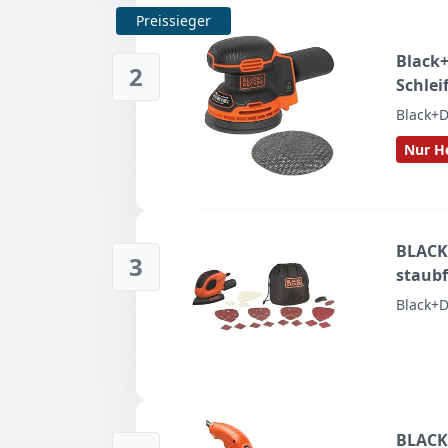
Preissieger
Black+
2
Schlei
zum Sc
Black+D
Positi
Nur He
und La
BLACK
3
staubf
Schlei
Black+D
Schlei
Finger
BLACK