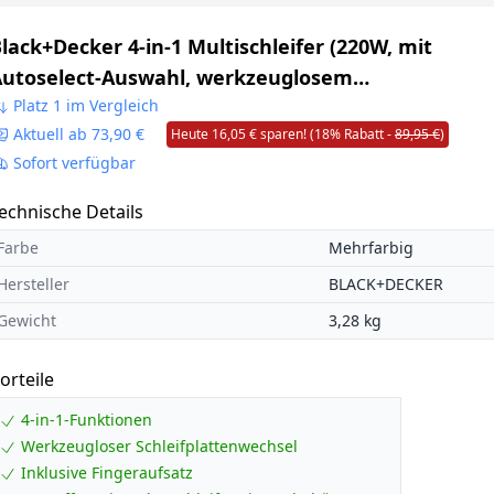
lack+Decker 4-in-1 Multischleifer (220W, mit
utoselect-Auswahl, werkzeuglosem
chleifplattenwechsel, mit Fingeraufsatz, im Koffe
Platz 1 im Vergleich
Aktuell ab 73,90 €
Heute 16,05 € sparen! (18% Rabatt -
89,95 €
)
7tlg. Schleifpapier-Zubehör-Set) KA280K
Sofort verfügbar
echnische Details
Farbe
Mehrfarbig
Hersteller
BLACK+DECKER
Gewicht
3,28 kg
orteile
4-in-1-Funktionen
Werkzeugloser Schleifplattenwechsel
Inklusive Fingeraufsatz