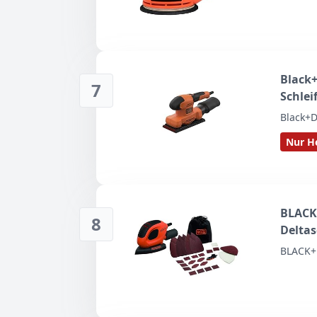
Black+
7
Schlei
Staub
Black+D
großen
Nur He
Cranb
BLACK
8
Deltas
15 Zub
BLACK+
Detail
BEW23