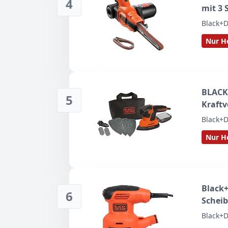
4
mit 3
KA900
Black+D
Nur He
BLACK
5
Kraftv
Staubf
Black+D
Abschl
Nur He
Stelle
Black+
6
Scheib
Stauba
Black+D
Klettf