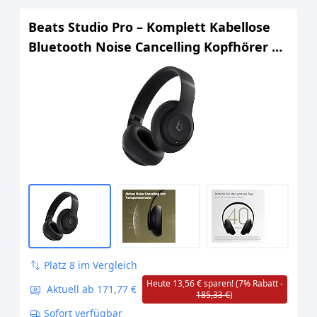
Beats Studio Pro – Komplett Kabellose
Bluetooth Noise Cancelling Kopfhörer –
Personalisiertes 3D Audio, USB-C
verlustfreies Audio, Apple & Android
Kompatibilität - Schwarz
Platz 8 im Vergleich
Heute 13,56 € sparen! (7% Rabatt -
Aktuell ab 171,77 €
185,33 €
)
Sofort verfügbar