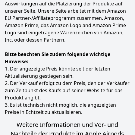
Bluetooth für eine größere Reichweite und weniger
Auswirkungen auf die Platzierung der Produkte auf
Aussetzer.
unserer Seite. Unsere Seite arbeitet mit dem Amazon
LIEFERUMFANG: Beats Studio Pro kabellose Kopfhörer,
EU Partner-/Affiliateprogramm zusammen. Amazon,
gewebtes Etui, 3,5 mm Audiokabel, universelles USB-C
Amazon Prime, das Amazon Logo and Amazon Prime
Ladekabel, Schnellanleitung, Garantiekarte
Logo sind eingetragene Warenzeichen von Amazon,
Farbe
Hersteller
Gewicht
Inc. oder dessen Partnern.
Schwarz
Beats
620 g
Bitte beachten Sie zudem folgende wichtige
171
77 €
Hinweise:
Statt:
185,33 €
-7%
1. Der angezeigte Preis könnte seit der letzten
Aktualisierung gestiegen sein.
Zum Angebot
2. Der Verkauf erfolgt zu dem Preis, den der Verkäufer
zum Zeitpunkt des Kaufs auf seiner Website für das
Produkt angibt.
3. Es ist technisch nicht möglich, die angezeigten
Preise in Echtzeit zu aktualisieren.
Weitere Informationen und Vor- und
Nachteile der Produkte im Apple Airpods