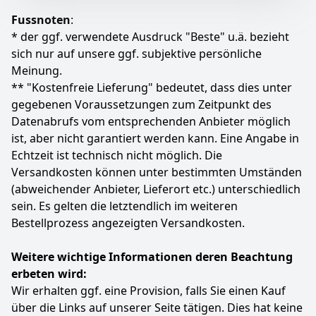
HÖRE, WAS DU WILLST mit zwei verschiedenen
Geräuschunterdrückung.
Fussnoten
:
Hörmodi: komplett adaptives Aktives Noise Cancelling
SCHUTZ VOR STAUB, SCHWEISS UND WASSER – AirPods
* der ggf. verwendete Ausdruck "Beste" u.ä. bezieht
(ANC) und Transparenzmodus
4 und das Ladecase bieten Schutz vor Staub, Schweiß
sich nur auf unsere ggf. subjektive persönliche
VERBESSERTE KOMPATIBILITÄT mit Koppeln per 1-Klick
und Wasser nach IP54. Du kannst sie also auch bei
und einer großen Auswahl an Apple und Android-
Regen und anstrengenden Workouts tragen.
Meinung.
Funktionen
** "Kostenfreie Lieferung" bedeutet, dass dies unter
Farbe
Hersteller
Gewicht
PERSONALISIERTES 3D AUDIO mit dynamischem
gegebenen Voraussetzungen zum Zeitpunkt des
Weiß
Apple
120 g
Headtracking macht dich zum Zentrum im 360-Grad-
Datenabrufs vom entsprechenden Anbieter möglich
Hörerlebnis
ist, aber nicht garantiert werden kann. Eine Angabe in
164
00 €
LÄNGER HÖREN – Bis zu 40 Stunden gesamte
Echtzeit ist technisch nicht möglich. Die
UVP:
199,00 €
-18%
Wiedergabezeit. Ein 10-Minuten Fast Fuel Ladezyklus
Versandkosten können unter bestimmten Umständen
sorgt für bis zu 4 Stunden zusätzliche
Wiedergabezeit.
(abweichender Anbieter, Lieferort etc.) unterschiedlich
Zum Angebot
LAUT UND KLAR – Auf die Stimme ausgerichtete
sein. Es gelten die letztendlich im weiteren
Mikrofone filtern präzise Hintergrundgeräusche
Bestellprozess angezeigten Versandkosten.
heraus für eine glasklare Anrufqualität
BEDIENELEMENTE AM GERÄT – Nimm Anrufe an,
Weitere wichtige Informationen deren Beachtung
steuere deine Musik und aktiviere Siri mit den
erbeten wird:
Multifunktionstasten direkt am Ohr
Wir erhalten ggf. eine Provision, falls Sie einen Kauf
DRAHTLOS VERBINDEN mit mehr Geräten mit
über die Links auf unserer Seite tätigen. Dies hat keine
branchenführendem kabellosen erstklassigem