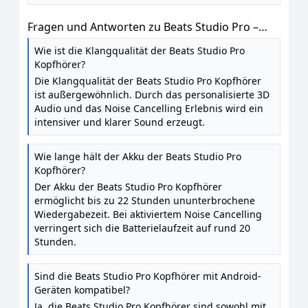
Fragen und Antworten zu Beats Studio Pro –
Komplett Kabellose Bluetooth Noise Cancelling
Wie ist die Klangqualität der Beats Studio Pro
Kopfhörer – Personalisiertes 3D Audio, USB-C
Kopfhörer?
verlustfreies Audio, Apple & Android
Die Klangqualität der Beats Studio Pro Kopfhörer
Kompatibilität - Schwarz
ist außergewöhnlich. Durch das personalisierte 3D
Audio und das Noise Cancelling Erlebnis wird ein
intensiver und klarer Sound erzeugt.
Wie lange hält der Akku der Beats Studio Pro
Kopfhörer?
Der Akku der Beats Studio Pro Kopfhörer
ermöglicht bis zu 22 Stunden ununterbrochene
Wiedergabezeit. Bei aktiviertem Noise Cancelling
verringert sich die Batterielaufzeit auf rund 20
Stunden.
Sind die Beats Studio Pro Kopfhörer mit Android-
Geräten kompatibel?
Ja, die Beats Studio Pro Kopfhörer sind sowohl mit