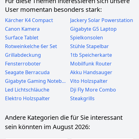
Für diese Themen interessieren sich unsere
User momentan besonders stark:
Kärcher K4 Compact
Jackery Solar Powerstation
Canon Kamera
Gigabyte G5 Laptop
Surface Tablet
Spielkonsolen
Rotweinkelche 6er Set
Stühle Stapelbar
Grillabdeckung
1tb Speicherkarte
Fensterroboter
Mobilfunk Router
Seagate Berracuda
Akku Handsauger
Gigabyte Gaming Notebook
Vito Holzspalter
Led Lichtschläuche
Dji Fly More Combo
Elektro Holzspalter
Steakgrills
Andere Kategorien die für Sie interessant
sein könnten im August 2026: