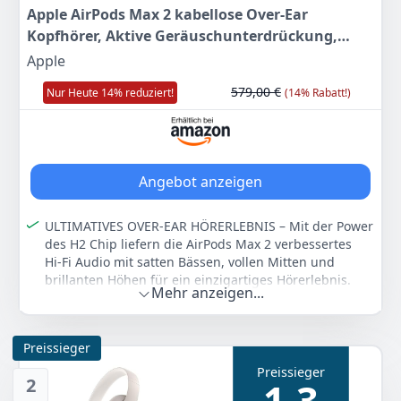
Apple AirPods Max 2 kabellose Over-Ear
Kopfhörer, Aktive Geräuschunterdrückung,
Adaptives Audio, Personalisiertes 3D Audio, Live
Apple
Übersetzung – Mitternacht ​​​​​​​
579,00 €
Nur Heute 14% reduziert!
(14% Rabatt!)
Angebot anzeigen
ULTIMATIVES OVER-EAR HÖRERLEBNIS – Mit der Power
des H2 Chip liefern die AirPods Max 2 verbessertes
Hi‑Fi Audio mit satten Bässen, vollen Mitten und
brillanten Höhen für ein einzigartiges Hörerlebnis.
Mehr anzeigen...
BLENDE ALLES AUS – Bis zu 1,5x bessere Aktive
Geräuschunterdrückung im Vergleich zur
vorhergehenden Generation, damit du vollkommen in
Preissieger
Sound eintauchen kannst.
Preissieger
HÖR DIE WELT UM DICH HERUM – Adaptives Audio
2
1,3
passt die Geräuschunterdrückung automatisch an