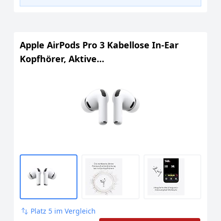
Apple AirPods Pro 3 Kabellose In‑Ear
Kopfhörer, Aktive
Geräuschunterdrückung,
Herzfrequenzmessung,
Hörgerätefunktion, Bluetooth
Kopfhörer, 3D Audio, Hi‑Fi Sound, Laden
über USB‑C
Platz 5 im Vergleich