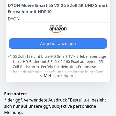
hell, gespielt oder gestreamt, wird zum Leben
DYON Movie Smart 55 VX-2 55 Zoll 4K UHD Smart
erweckt!
Fernseher mit HDR10
IMMERSIVER DOLBY ATMOS-KLANG – Erleben Sie
DYON
satten, multidimensionalen Klang, der jede Szene
zum Leben erweckt. Ob Filme, Sport oder Videospiele,
genießen Sie lebensechten Surround-Sound, der Sie
mitten ins Geschehen versetzt
Titan OS: Mit unserer Titan OS intelligenten TV-
Angebot anzeigen
Plattform finden Sie im Nu Ihre Lieblingssendungen.
Folgen Sie Serien direkt von Ihrem Startbildschirm.
55 Zoll (139 cm) Ultra-HD Smart TV – Erlebe lebendige
Durchstöbern Sie die Kategorien und Vorschläge der
Ultra-HD-Bilder mit 3.840 x 2.160 Pixel auf einem 55
besten Streaming-Services an einer Stelle
Zoll Bildschirm. Perfekt für Heimkino-Erlebnisse –
Farbe
Hersteller
Gewicht
beeindruckende Schärfe und Detailtreue in großem
Mehr anzeigen...
Matt Schwarz
PHILIPS
16,1 kg
Format.
Smart LED-TV mit VIDAA OS – Das moderne VIDAA
Betriebssystem sorgt für eine flüssige,
489
70 €
Fussnoten
:
benutzerfreundliche Bedienung. Greife blitzschnell
auf deine Lieblingsfunktionen und Streaming-Dienste
* der ggf. verwendete Ausdruck "Beste" u.ä. bezieht
Zum Angebot
zu – einfach und direkt.
sich nur auf unsere ggf. subjektive persönliche
Streaming per Knopfdruck erleben - Starte Netflix,
Meinung.
Prime Video, YouTube u.v.m. direkt per Tastendruck