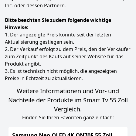
Kanäle, starte deine Lieblings-Apps oder finde genau
Inc. oder dessen Partnern.
das, worauf du gerade Lust hast – und das alles ganz
entspannt per Sprachbefehl. Sag's einfach – dein
Fernseher hört auf dich!
Bitte beachten Sie zudem folgende wichtige
Hotelmodus für den professionellen Einsatz – Perfekt
Hinweise:
für Hotels, Pensionen oder Monteurzimmer: Mit dem
1. Der angezeigte Preis könnte seit der letzten
integrierten Hotelmodus steuerst du Lautstärke,
Aktualisierung gestiegen sein.
Senderliste und Einstellungen zentral – für mehr
2. Der Verkauf erfolgt zu dem Preis, den der Verkäufer
Kontrolle, weniger Aufwand und ein einheitliches
zum Zeitpunkt des Kaufs auf seiner Website für das
Gästeerlebnis.
Produkt angibt.
Hotelmodus für den professionellen Einsatz – Perfekt
für Hotels, Pensionen oder Monteurzimmer: Mit dem
3. Es ist technisch nicht möglich, die angezeigten
integrierten Hotelmodus steuerst du Lautstärke,
Preise in Echtzeit zu aktualisieren.
Senderliste und Einstellungen zentral – für mehr
Kontrolle, weniger Aufwand und ein einheitliches
Weitere Informationen und Vor- und
Gästeerlebnis.
Nachteile der Produkte im Smart Tv 55 Zoll
Farbe
Hersteller
Gewicht
Vergleich.
Schwarz
DYON
10,9 kg
Finden Sie Ihren Favoriten ganz einfach:
349
99 €
Samsung Neo QLED 4K QN70F 55 Zoll