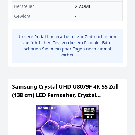
Hersteller
XIAOMI
Gewicht
-
Unsere Redaktion erarbeitet zur Zeit noch einen
ausführlichen Test zu diesem Produkt. Bitte
schauen Sie in ein paar Tagen noch einmal
vorbei.
Samsung Crystal UHD U8079F 4K 55 Zoll
(138 cm) LED Fernseher, Crystal
Prozessor 4K, MetalStream Design,
SmartThings, AI Upscaling, Gaming Hub,
Knox Security, Kostenlose Inhalte, Smart
TV