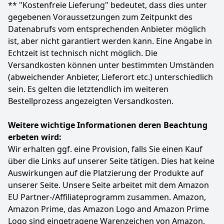
** "Kostenfreie Lieferung" bedeutet, dass dies unter
auf der Fernbedienung. Mit dem integrierten VIDAA
gegebenen Voraussetzungen zum Zeitpunkt des
Smartportal navigierst du intuitiv durch deine
Datenabrufs vom entsprechenden Anbieter möglich
Lieblings-Apps – schnell, übersichtlich und ganz ohne
Umwege.
ist, aber nicht garantiert werden kann. Eine Angabe in
App Store für mehr Entertainment - Lade eine breite
Echtzeit ist technisch nicht möglich. Die
Auswahl an im App Store verfügbaren Apps herunter
Versandkosten können unter bestimmten Umständen
und erweitere so deine Unterhaltungsmöglichkeiten.
(abweichender Anbieter, Lieferort etc.) unterschiedlich
Der integrierte App Store bietet Zugang zu einer
sein. Es gelten die letztendlich im weiteren
Vielzahl von Apps, die dir jederzeit deine
Bestellprozess angezeigten Versandkosten.
Lieblingsinhalte bereitstellen.
Fernsehen, wie du es liebst - Genieße
maßgeschneiderte Inhalte, die zu dir passen. Der
Weitere wichtige Informationen deren Beachtung
Fernseher bietet dir eine benutzerfreundliche
erbeten wird:
Oberfläche, die dein Fernseherlebnis schnell, einfach
Wir erhalten ggf. eine Provision, falls Sie einen Kauf
und pSprachsteuerung leicht gemacht - Wechsle die
über die Links auf unserer Seite tätigen. Dies hat keine
Kanäle, starte deine Lieblings-Apps oder finde genau
Auswirkungen auf die Platzierung der Produkte auf
das, worauf du gerade Lust hast – und das alles ganz
entspannt per Sprachbefehl. Sag's einfach – dein
unserer Seite. Unsere Seite arbeitet mit dem Amazon
Fernseher hört auf dich!ersonalisiert macht – für
EU Partner-/Affiliateprogramm zusammen. Amazon,
einen sofortigen Zugriff auf alles, was du liebst.
Amazon Prime, das Amazon Logo and Amazon Prime
Sprachsteuerung leicht gemacht - Wechsle die
Logo sind eingetragene Warenzeichen von Amazon,