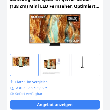
Zum Angebot
(138 cm) Mini LED Fernseher, Optimiert
für Fussball, NQ4 AI Gen2 Prozessor,
Quantum Matrix Technology Slim,
Motion Xcelerator, Samsung Vision AI
Smart TV
Platz 1 im Vergleich
Aktuell ab 593,92 €
Sofort verfügbar
Angebot anzeigen