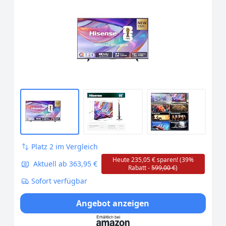
60Hz Game Mode Plus, Dolby Vision IQ,
QLED Colour, Filmmaker, Smooth Motion,
Airplay, Sprachsteuerung, 2026
Platz 2 im Vergleich
Heute 235,05 € sparen! (39%
Aktuell ab 363,95 €
Rabatt -
599,00 €
)
Sofort verfügbar
Angebot anzeigen