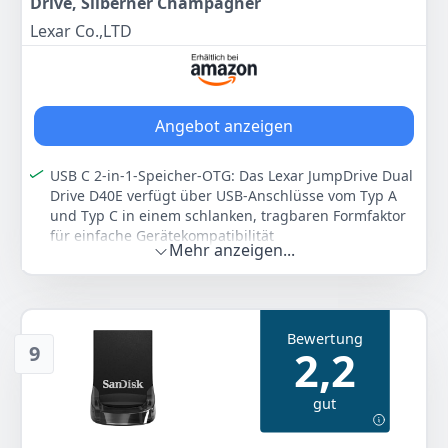
Drive, Silberner Champagner
‎Lexar Co.,LTD
Angebot anzeigen
USB C 2-in-1-Speicher-OTG: Das Lexar JumpDrive Dual
Drive D40E verfügt über USB-Anschlüsse vom Typ A
und Typ C in einem schlanken, tragbaren Formfaktor
für einfache Gerätekompatibilität
Mehr anzeigen...
Übertragungsgeschwindigkeiten von bis zu 100 MB/s:
Basierend auf internen Tests kann die Leistung je
nach Hostgerät, Schnittstelle und
Nutzungsbedingungen variieren. 1 MB = 1.000.000
Bewertung
Byte
9
2,2
Langlebig und kompakt: Der Lexar D40E USB-
Speicherstick verfügt über ein Metallgehäuse, hält
gut
Temperaturen von 0 ° bis 50 ° C (32 ° F bis 122 ° F)
stand und ist mit 26 g und Abmessungen von 70,4 x
16,9 x 11,7 mm leicht