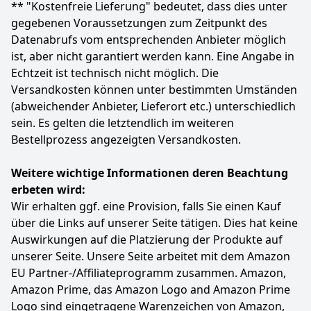
Laufwerk 256 GB (Für Laptops, Spielkonsolen und
** "Kostenfreie Lieferung" bedeutet, dass dies unter
Auto-Audiosysteme, Plug-and-Stay, 400 MB/s Lesen,
gegebenen Voraussetzungen zum Zeitpunkt des
RescuePRO Deluxe Software)
Datenabrufs vom entsprechenden Anbieter möglich
Farbe
Hersteller
Gewicht
ist, aber nicht garantiert werden kann. Eine Angabe in
schwarz
SanDisk
1,5 g
Echtzeit ist technisch nicht möglich. Die
Versandkosten können unter bestimmten Umständen
40
19 €
(abweichender Anbieter, Lieferort etc.) unterschiedlich
sein. Es gelten die letztendlich im weiteren
Zum Angebot
Bestellprozess angezeigten Versandkosten.
Weitere wichtige Informationen deren Beachtung
erbeten wird:
Wir erhalten ggf. eine Provision, falls Sie einen Kauf
über die Links auf unserer Seite tätigen. Dies hat keine
Auswirkungen auf die Platzierung der Produkte auf
unserer Seite. Unsere Seite arbeitet mit dem Amazon
EU Partner-/Affiliateprogramm zusammen. Amazon,
Amazon Prime, das Amazon Logo and Amazon Prime
Logo sind eingetragene Warenzeichen von Amazon,