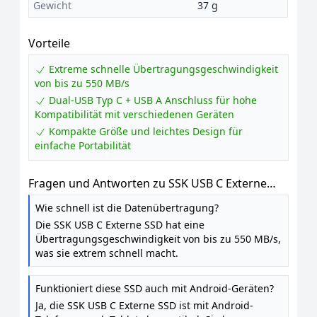
Gewicht
37 g
Vorteile
Extreme schnelle Übertragungsgeschwindigkeit
von bis zu 550 MB/s
Dual-USB Typ C + USB A Anschluss für hohe
Kompatibilität mit verschiedenen Geräten
Kompakte Größe und leichtes Design für
einfache Portabilität
Fragen und Antworten zu SSK USB C Externe
SSD 256GB, mit bis zu 550 MB / s Extreme
Wie schnell ist die Datenübertragung?
schneller USB-Stick, Dual-USB Typ C + A USB3.2
Die SSK USB C Externe SSD hat eine
Gen2 Speicherstick für Android-Telefon, Laptop,
Übertragungsgeschwindigkeit von bis zu 550 MB/s,
Tablet, Mac
was sie extrem schnell macht.
Funktioniert diese SSD auch mit Android-Geräten?
Ja, die SSK USB C Externe SSD ist mit Android-