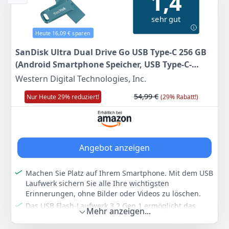
1,4
sehr gut
Zum Angebot
Heute 16,09 € sparen
SanDisk Ultra Dual Drive Go USB Type-C 256 GB
(Android Smartphone Speicher, USB Type-C-
Anschluss, 400 MB/s Lesegeschwindigkeit,
Western Digital Technologies, Inc.
Nutzung als Schlüsselanhänger möglich)
54,99 €
Nur Heute 29% reduziert!
(29% Rabatt!)
Navagio Beach
Angebot anzeigen
Machen Sie Platz auf Ihrem Smartphone. Mit dem USB
Laufwerk sichern Sie alle Ihre wichtigsten
Erinnerungen, ohne Bilder oder Videos zu löschen.
Das USB Flash-Laufwerk 3.2 Gen 1 ermöglicht das
Mehr anzeigen...
nathlose Übertragen von Ihren Daten zwischen
Smartphone, Tablet und Mac.