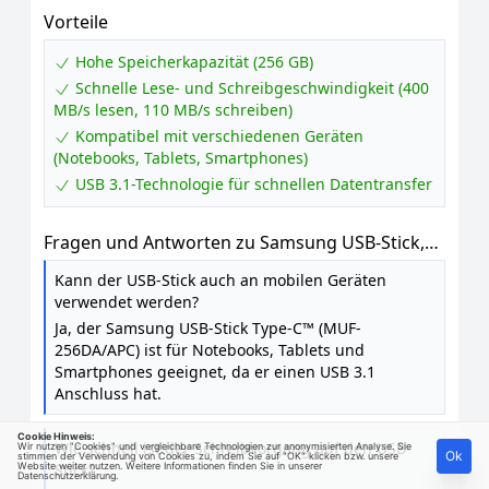
Vorteile
Hohe Speicherkapazität (256 GB)
Schnelle Lese- und Schreibgeschwindigkeit (400
MB/s lesen, 110 MB/s schreiben)
Kompatibel mit verschiedenen Geräten
(Notebooks, Tablets, Smartphones)
USB 3.1-Technologie für schnellen Datentransfer
Fragen und Antworten zu Samsung USB-Stick,
USB-C, 256 GB, 400 MB / s Lesen, 110 MB / s
Kann der USB-Stick auch an mobilen Geräten
Schreiben, USB 3.1 Flash Drive für Notebooks,
verwendet werden?
Tablets und Smartphones, Blue, MUF-256DA /
Ja, der Samsung USB-Stick Type-C™ (MUF-
APC
256DA/APC) ist für Notebooks, Tablets und
Smartphones geeignet, da er einen USB 3.1
Anschluss hat.
Cookie Hinweis:
Wie schnell ist der Schreibvorgang auf den USB-
Wir nutzen "Cookies" und vergleichbare Technologien zur anonymisierten Analyse. Sie
Ok
stimmen der Verwendung von Cookies zu, indem Sie auf "OK" klicken bzw. unsere
Website weiter nutzen. Weitere Informationen finden Sie in unserer
Stick?
Datenschutzerklärung
.