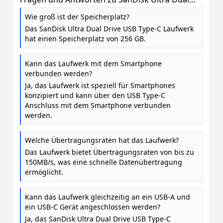
Drive USB Type-C Laufwerk, Smartphone
Wie groß ist der Speicherplatz?
Speicher 256 GB (mobiler, USB 3.1, versenkbarer
Das SanDisk Ultra Dual Drive USB Type-C Laufwerk
Doppelanschluss, 150 MB / s
hat einen Speicherplatz von 256 GB.
Übertragungsraten)
Kann das Laufwerk mit dem Smartphone
verbunden werden?
Ja, das Laufwerk ist speziell für Smartphones
konzipiert und kann über den USB Type-C
Anschluss mit dem Smartphone verbunden
werden.
Welche Übertragungsraten hat das Laufwerk?
Das Laufwerk bietet Übertragungsraten von bis zu
150MB/s, was eine schnelle Datenübertragung
ermöglicht.
Kann das Laufwerk gleichzeitig an ein USB-A und
ein USB-C Gerät angeschlossen werden?
Ja, das SanDisk Ultra Dual Drive USB Type-C