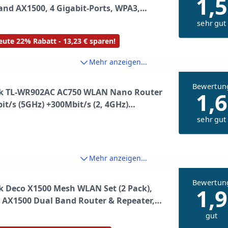
1,5
nd AX1500, 4 Gigabit-Ports, WPA3,
sicherung, Gast-Netzwerk, keine DSL-
sehr gut
ion
ute 22% Rabatt - 13,23 € sparen!
Mehr anzeigen...
Bewertun
nk TL-WR902AC AC750 WLAN Nano Router
1,6
it/s (5GHz) +300Mbit/s (2, 4GHz)
ar, Accesspoint, TV Adapter, Repeater,
sehr gut
, Client, Media, FTP Server), weiß/grau
Mehr anzeigen...
Bewertun
k Deco X1500 Mesh WLAN Set (2 Pack),
1,9
6 AX1500 Dual Band Router & Repeater,
abit Ports für Jede Einheit, empfohlen
gut
user mit 3-4 Schlafzimmern,