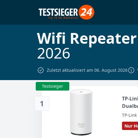
Wifi Repeater
2026
Zuletzt aktualisiert am 06. August 2026
Testsieger
TP-Lin
1
Dualba
688 Mbi
TP-Link
802.3a
Nur He
Garten