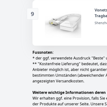
Vonet
9
Tragba
Ethern
Shenzh
(10/10
Co.,Ltd
Medizi
Fussnoten
:
* der ggf. verwendete Ausdruck "Beste" u
** "Kostenfreie Lieferung" bedeutet, d
Anbieter möglich ist, aber nicht garanti
bestimmten Umständen (abweichender Anbie
angezeigten Versandkosten.
Weitere wichtige Informationen deren
Wir erhalten ggf. eine Provision, falls Si
der Produkte auf unserer Seite. Unsere