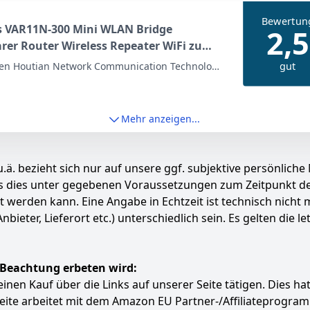
Bewertun
s VAR11N-300 Mini WLAN Bridge
2,5
rer Router Wireless Repeater WiFi zu
et mit 2, 4 GHz WAN/LAN 2 RJ45 Ports
gut
en Houtian Network Communication Technology
0Mbps) für SPS IP Kamera Drucker
nische Geräte Netzwerkgeräte
Mehr anzeigen...
.ä. bezieht sich nur auf unsere ggf. subjektive persönliche
ass dies unter gegebenen Voraussetzungen zum Zeitpunkt 
ert werden kann. Eine Angabe in Echtzeit ist technisch nich
ter, Lieferort etc.) unterschiedlich sein. Es gelten die le
 Beachtung erbeten wird:
e einen Kauf über die Links auf unserer Seite tätigen. Dies 
 Seite arbeitet mit dem Amazon EU Partner-/Affiliatepro