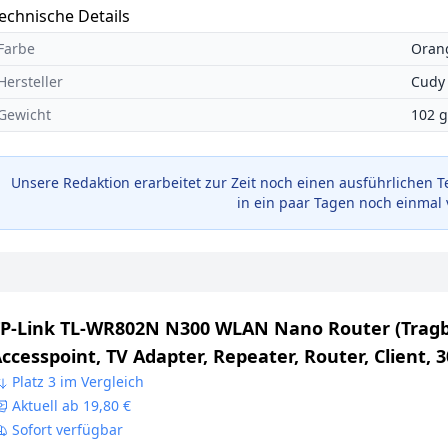
echnische Details
Farbe
Oran
Hersteller
Cudy
Gewicht
102 g
Unsere Redaktion erarbeitet zur Zeit noch einen ausführlichen T
in ein paar Tagen noch einmal 
P-Link TL-WR802N N300 WLAN Nano Router (Tragb
ccesspoint, TV Adapter, Repeater, Router, Client, 
bit/s (2, 4GHz), Media, FTP Server), blau/weiß, 57 
Platz 3 im Vergleich
Aktuell ab 19,80 €
x18 mm
Sofort verfügbar