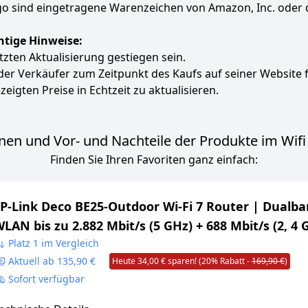
 sind eingetragene Warenzeichen von Amazon, Inc. oder 
htige Hinweise:
etzten Aktualisierung gestiegen sein.
 der Verkäufer zum Zeitpunkt des Kaufs auf seiner Website 
zeigten Preise in Echtzeit zu aktualisieren.
nen und Vor- und Nachteile der Produkte im Wifi 
Finden Sie Ihren Favoriten ganz einfach:
P-Link Deco BE25-Outdoor Wi-Fi 7 Router | Dualba
LAN bis zu 2.882 Mbit/s (5 GHz) + 688 Mbit/s (2, 4 
 2× 2, 5-Gbit/s-Ports | 802.3at PoE/AC-Stromverso
Platz 1 im Vergleich
Aktuell ab 135,90 €
Heute 34,00 € sparen! (20% Rabatt -
169,90 €
)
 ideal für Garten und Terrasse
Sofort verfügbar