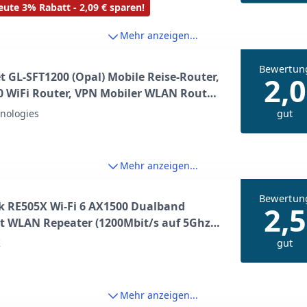
ute 3% Rabatt - 2,09 € sparen!
sender Jugendschutz, WPA3
Mehr anzeigen...
Bewertun
t GL-SFT1200 (Opal) Mobile Reise-Router,
2,0
 WiFi Router, VPN Mobiler WLAN Router
 Pocket WiFi, 3X Gigacube Port, Travel
gut
nologies
ccess Point for Glasfaser Modem,
rt/Wireguard/Home
Mehr anzeigen...
Bewertun
k RE505X Wi-Fi 6 AX1500 Dualband
2,5
t WLAN Repeater (1200Mbit/s auf 5Ghz
0Mbit/s auf 2.4GHz, Intelligente
gut
K
anzeige, AP Modus, Tether App) weiß
Mehr anzeigen...