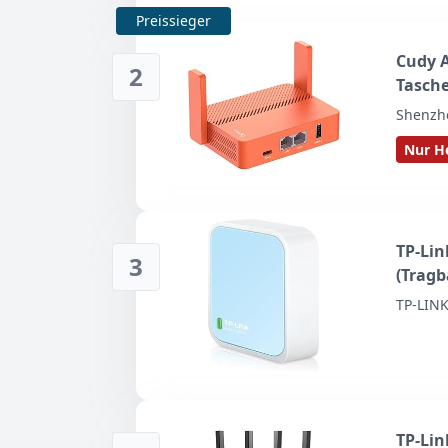
Preissieger
Cudy 
2
Tasche
und öf
Shenzhe
und -S
Nur He
TP-Li
3
(Tragb
Router
TP-LIN
Server
TP-Lin