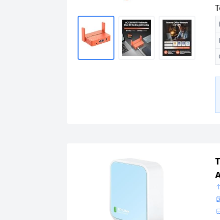
T
T
A
M