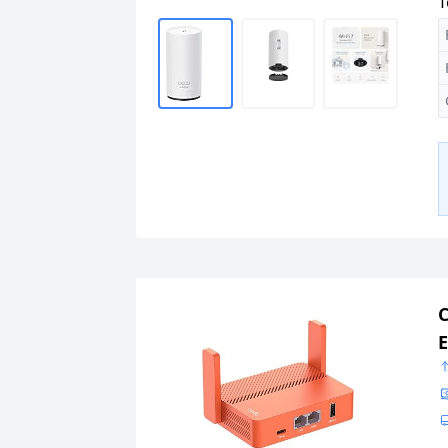
T
C
E
N