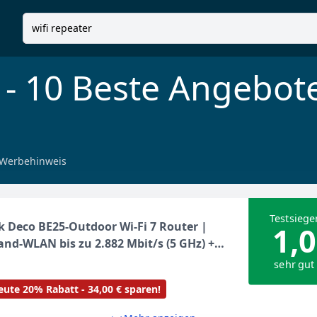
- 10 Beste Angebot
Werbehinweis
Testsiege
k Deco BE25-Outdoor Wi-Fi 7 Router |
1,0
nd-WLAN bis zu 2.882 Mbit/s (5 GHz) +
t/s (2, 4 GHz) | 2× 2, 5-Gbit/s-Ports |
sehr gut
t PoE/AC-Stromversorgung | ideal für
ute 20% Rabatt - 34,00 € sparen!
 und Terrasse