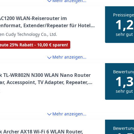
Mehr anzeigen...
Preissiege
AC1200 WLAN-Reiserouter im
1,2
nformat, Extender/Repeater für Hotels
fentliche Netzwerke, WISP, VPN-Client
sehr gut
n Cudy Technology Co., Ltd.
erver, USB, TR1200
ute 25% Rabatt - 10,00 € sparen!
Mehr anzeigen...
Bewertun
nk TL-WR802N N300 WLAN Nano Router
1,3
ar, Accesspoint, TV Adapter, Repeater,
, Client, 300 Mbit/s (2, 4GHz), Media, FTP
sehr gut
K
), blau/weiß, 57 x 57 x18 mm
Mehr anzeigen...
Bewertun
k Archer AX18 Wi-Fi 6 WLAN Router,