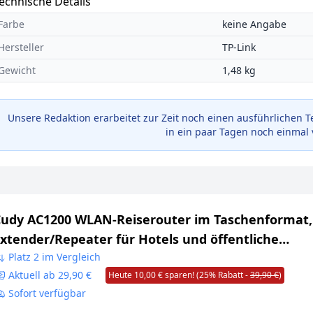
echnische Details
Farbe
keine Angabe
Hersteller
TP-Link
Gewicht
1,48 kg
Unsere Redaktion erarbeitet zur Zeit noch einen ausführlichen T
in ein paar Tagen noch einmal 
udy AC1200 WLAN-Reiserouter im Taschenformat,
xtender/Repeater für Hotels und öffentliche
etzwerke, WISP, VPN-Client und -Server, USB, TR1
Platz 2 im Vergleich
Aktuell ab 29,90 €
Heute 10,00 € sparen! (25% Rabatt -
39,90 €
)
Sofort verfügbar