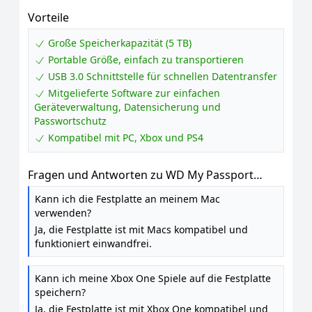
Vorteile
Große Speicherkapazität (5 TB)
Portable Größe, einfach zu transportieren
USB 3.0 Schnittstelle für schnellen Datentransfer
Mitgelieferte Software zur einfachen
Geräteverwaltung, Datensicherung und
Passwortschutz
Kompatibel mit PC, Xbox und PS4
Fragen und Antworten zu WD My Passport
externe Festplatte 5 TB (mobiler Speicher,
Kann ich die Festplatte an meinem Mac
schlankes Design, herunterladbare Software,
verwenden?
automatische Backups, Passwortschutz)
Ja, die Festplatte ist mit Macs kompatibel und
Schwarz - auch kompatibel mit PC, Xbox und
funktioniert einwandfrei.
PS4
Kann ich meine Xbox One Spiele auf die Festplatte
speichern?
Ja, die Festplatte ist mit Xbox One kompatibel und