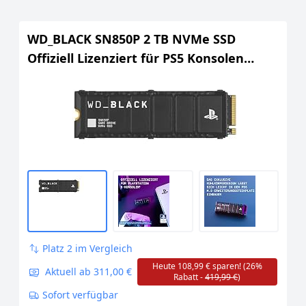
WD_BLACK SN850P 2 TB NVMe SSD
Offiziell Lizenziert für PS5 Konsolen
(interne Gaming SSD; optimierter
Kühlkörper; PCIe Gen4 Technologie, bis
zu 7.300 MB/s Lesen, M.2 2280)
Platz 2 im Vergleich
Heute 108,99 € sparen! (26%
Aktuell ab 311,00 €
Rabatt -
419,99 €
)
Sofort verfügbar