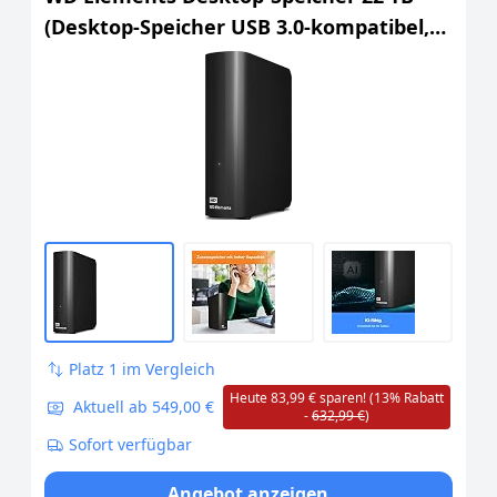
(Desktop-Speicher USB 3.0-kompatibel,
Zusatzspeicher für Fotos, Musik, Videos
und alle anderen Dateien, stoßfest)
Schwarz
Platz 1 im Vergleich
Heute 83,99 € sparen! (13% Rabatt
Aktuell ab 549,00 €
-
632,99 €
)
Sofort verfügbar
Angebot anzeigen