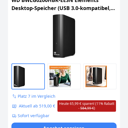
WD BWLG0200HBK-EESN Elements
Desktop-Speicher (USB 3.0-kompatibel,
Zusatzspeicher für Fotos, Musik, Videos
und alle anderen Dateien, stoßfest),
Schwarz, 20 TB
Platz 7 im Vergleich
Heute 65,99 € sparen! (11% Rabatt
Aktuell ab 519,00 €
-
584,99 €
)
Sofort verfügbar