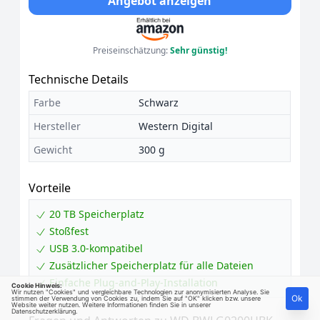
Angebot anzeigen
Preiseinschätzung:
Sehr günstig!
Technische Details
Farbe
Schwarz
Hersteller
Western Digital
Gewicht
300 g
Vorteile
20 TB Speicherplatz
Stoßfest
USB 3.0-kompatibel
Zusätzlicher Speicherplatz für alle Dateien
Einfache Plug-and-Play-Installation
Cookie Hinweis:
Wir nutzen "Cookies" und vergleichbare Technologien zur anonymisierten Analyse. Sie
Ok
stimmen der Verwendung von Cookies zu, indem Sie auf "OK" klicken bzw. unsere
Website weiter nutzen. Weitere Informationen finden Sie in unserer
Datenschutzerklärung
.