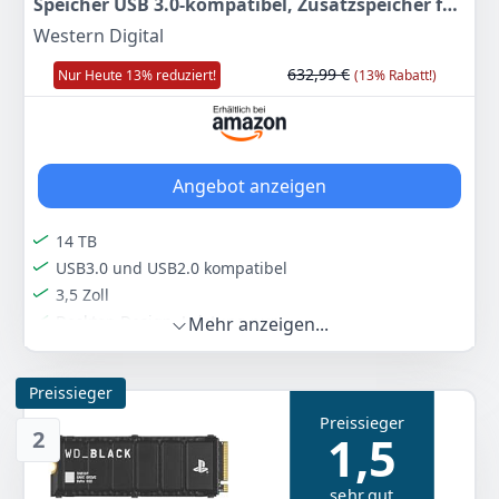
Speicher USB 3.0-kompatibel, Zusatzspeicher für
Fotos, Musik, Videos und alle anderen Dateien,
Western Digital
stoßfest) Schwarz
632,99 €
Nur Heute 13% reduziert!
(13% Rabatt!)
Angebot anzeigen
14 TB
USB3.0 und USB2.0 kompatibel
3,5 Zoll
Desktop Design. Leistung pur.
Mehr anzeigen...
Farbe
Hersteller
Gewicht
Schwarz
Western Digital
1 kg
Preissieger
Preissieger
549
00 €
2
1,5
UVP:
632,99 €
-13%
sehr gut