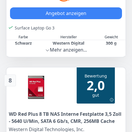
(herunterladbare Software, SuperSpeed-USB-Kabel,
Schnellinstallationsanleitung) schwarz; 3 Jahre
Angebot anzeigen
Garantie
Farbe
Hersteller
Gewicht
Surface Laptop Go 3
Schwarz
Western Digital
120 g
Farbe
Hersteller
Gewicht
99
00 €
Schwarz
Western Digital
300 g
Mehr anzeigen...
519
00 €
Zum Angebot
UVP:
584,99 €
-11%
Bewertung
Zum Angebot
8
2,0
gut
WD Red Plus 8 TB NAS Interne Festplatte 3,5 Zoll
- 5640 U/Min, SATA 6 Gb/s, CMR, 256MB Cache
Western Digital Technologies, Inc.