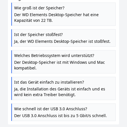
Desktop-Speicher 22 TB (Desktop-Speicher USB
Wie groß ist der Speicher?
3.0-kompatibel, Zusatzspeicher für Fotos, Musik,
Der WD Elements Desktop-Speicher hat eine
Videos und alle anderen Dateien, stoßfest)
Kapazität von 22 TB.
Schwarz
Ist der Speicher stoßfest?
Ja, der WD Elements Desktop-Speicher ist stoßfest.
Welches Betriebssystem wird unterstützt?
Der Desktop-Speicher ist mit Windows und Mac
kompatibel.
Ist das Gerät einfach zu installieren?
Ja, die Installation des Geräts ist einfach und es
wird kein extra Treiber benötigt.
Wie schnell ist der USB 3.0 Anschluss?
Der USB 3.0 Anschluss ist bis zu 5 Gbit/s schnell.