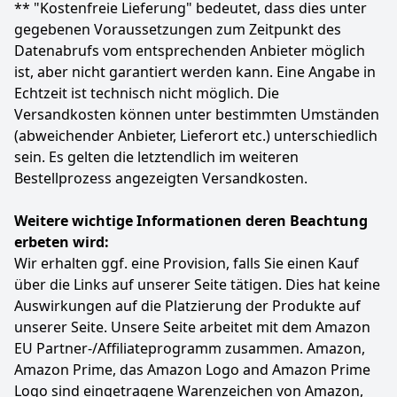
Die My Book externe Festplatte 8 TB bietet Ihnen
** "Kostenfreie Lieferung" bedeutet, dass dies unter
einen großen Speicher. Ob zur Erweiterung Ihres
gegebenen Voraussetzungen zum Zeitpunkt des
jetzigen PC-Speichers oder zur Sicherung Ihrer Daten
Datenabrufs vom entsprechenden Anbieter möglich
ist der My Book Destop-Speicher bestens geeignet
ist, aber nicht garantiert werden kann. Eine Angabe in
Lieferumfang: WD My Book Desktop-Speicher 8 TB,
Echtzeit ist technisch nicht möglich. Die
USB-3.0-Kabel, Netzteil, Software für Management,
Sicherung und Passwortschutz von Geräten,
Versandkosten können unter bestimmten Umständen
Schnellinstallationsanleitung
(abweichender Anbieter, Lieferort etc.) unterschiedlich
sein. Es gelten die letztendlich im weiteren
Farbe
Hersteller
Gewicht
Schwarz
Western Digital
960 g
Bestellprozess angezeigten Versandkosten.
239
99 €
Weitere wichtige Informationen deren Beachtung
UVP:
257,99 €
-7%
erbeten wird:
Wir erhalten ggf. eine Provision, falls Sie einen Kauf
Zum Angebot
über die Links auf unserer Seite tätigen. Dies hat keine
Auswirkungen auf die Platzierung der Produkte auf
unserer Seite. Unsere Seite arbeitet mit dem Amazon
EU Partner-/Affiliateprogramm zusammen. Amazon,
Amazon Prime, das Amazon Logo and Amazon Prime
Logo sind eingetragene Warenzeichen von Amazon,