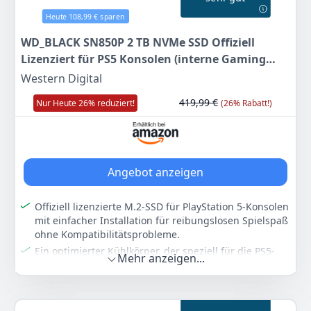
Zum Angebot
Heute 108,99 € sparen
WD_BLACK SN850P 2 TB NVMe SSD Offiziell
Lizenziert für PS5 Konsolen (interne Gaming
SSD; optimierter Kühlkörper; PCIe Gen4
Western Digital
Technologie, bis zu 7.300 MB/s Lesen, M.2 2280)
419,99 €
Nur Heute 26% reduziert!
(26% Rabatt!)
Angebot anzeigen
Offiziell lizenzierte M.2-SSD für PlayStation 5-Konsolen
mit einfacher Installation für reibungslosen Spielspaß
ohne Kompatibilitätsprobleme.
Ein optimierter Kühlkörper, der speziell für die PS5-
Mehr anzeigen...
Konsole entworfen wurde, sorgt für eine einfache,
problemlose Installation im M.2-Steckplatz der
Gaming SSD.
Dieser Gamingspeicher 2 TB wurde getestet und für