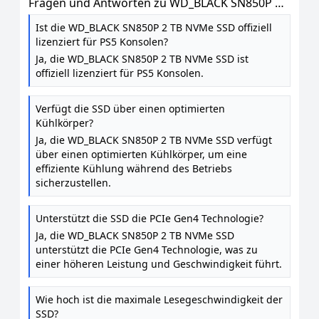
Fragen und Antworten zu WD_BLACK SN850P 2
TB NVMe SSD Offiziell Lizenziert für PS5
Ist die WD_BLACK SN850P 2 TB NVMe SSD offiziell
Konsolen (interne Gaming SSD; optimierter
lizenziert für PS5 Konsolen?
Kühlkörper; PCIe Gen4 Technologie, bis zu 7.300
Ja, die WD_BLACK SN850P 2 TB NVMe SSD ist
MB / s Lesen, M.2 2280)
offiziell lizenziert für PS5 Konsolen.
Verfügt die SSD über einen optimierten
Kühlkörper?
Ja, die WD_BLACK SN850P 2 TB NVMe SSD verfügt
über einen optimierten Kühlkörper, um eine
effiziente Kühlung während des Betriebs
sicherzustellen.
Unterstützt die SSD die PCIe Gen4 Technologie?
Ja, die WD_BLACK SN850P 2 TB NVMe SSD
unterstützt die PCIe Gen4 Technologie, was zu
einer höheren Leistung und Geschwindigkeit führt.
Wie hoch ist die maximale Lesegeschwindigkeit der
SSD?