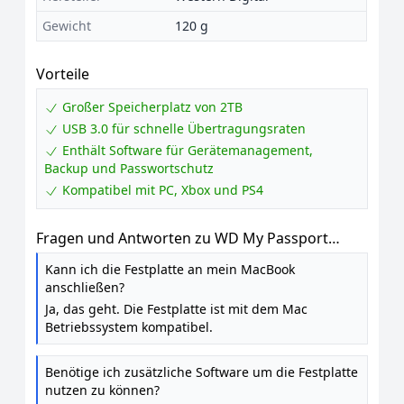
Gewicht
120 g
Vorteile
Großer Speicherplatz von 2TB
USB 3.0 für schnelle Übertragungsraten
Enthält Software für Gerätemanagement,
Backup und Passwortschutz
Kompatibel mit PC, Xbox und PS4
Fragen und Antworten zu WD My Passport
externe Festplatte 2 TB (mobiler Speicher,
Kann ich die Festplatte an mein MacBook
schlankes Design, herunterladbare Software,
anschließen?
automatische Backups, Passwortschutz)
Ja, das geht. Die Festplatte ist mit dem Mac
Schwarz - auch kompatibel mit PC, Xbox und
Betriebssystem kompatibel.
PS4
Benötige ich zusätzliche Software um die Festplatte
nutzen zu können?