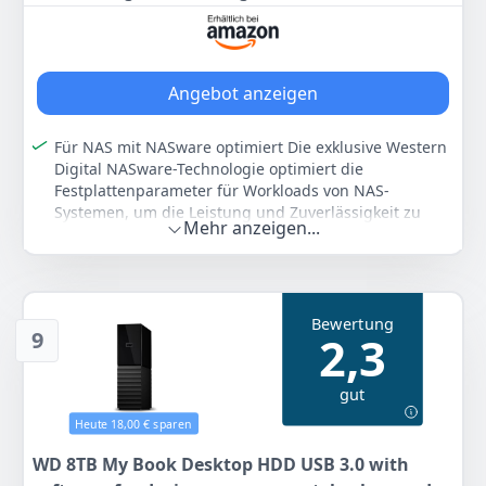
Angebot anzeigen
Für NAS mit NASware optimiert Die exklusive Western
Digital NASware-Technologie optimiert die
Festplattenparameter für Workloads von NAS-
Systemen, um die Leistung und Zuverlässigkeit zu
Mehr anzeigen...
verbessern.
Für dauerhaften Betrieb entwickelt Ihr NAS-System
läuft rund um die Uhr. Ein äußerst zuverlässiger
Speicher ist daher unverzichtbar. WD Red Plus-
Bewertung
Festplatten sind für Systeme im Dauerbetrieb
9
2,3
ausgelegt und geben Anwendern die Gewissheit, dass
sie zuverlässig auf ihre Daten zugreifen können.
gut
Auf zuverlässige Kompatibilität getestet Western
Digital arbeitet mit vielen verschiedenen Herstellern
Heute 18,00 € sparen
von NAS-Systemen zusammen, um umfassende Tests
durchzuführen und die Kompatibilität mit den
WD 8TB My Book Desktop HDD USB 3.0 with
meisten NAS-Gehäusen sicherzustellen.