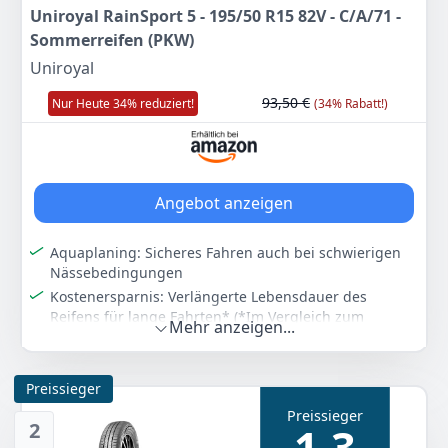
Uniroyal RainSport 5 - 195/50 R15 82V - C/A/71 -
Sommerreifen (PKW)
Uniroyal
93,50 €
Nur Heute 34% reduziert!
(34% Rabatt!)
Angebot anzeigen
Aquaplaning: Sicheres Fahren auch bei schwierigen
Nässebedingungen
Kostenersparnis: Verlängerte Lebensdauer des
Reifens für lange Fahrten* (*Im Vergleich zum
Mehr anzeigen...
Vorgänger RainSport3)
Handling: Präzises Lenkverhalten für hervorragenden
Fahrspaß
Preissieger
Der sportliche Regenreifen mit Shark Skin Technology
Preissieger
2
1,3
Lieferumfang: 1x Uniroyal RainSport 5 - 195/50 R15