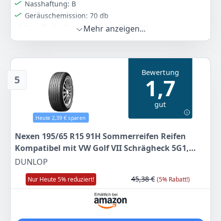
Nasshaftung: B
Geräuschemission: 70 db
Spezifische Eigenschaften: M+S|BSW
Mehr anzeigen...
Markenqualität: BUDGET
Farbe
Hersteller
Gewicht
Schwarz
Goodride
7,31 kg
Bewertung
5
1,7
44
24 €
UVP:
48,44 €
-9%
gut
Heute 2,39 € sparen
Zum Angebot
Nexen 195/65 R15 91H Sommerreifen Reifen
Kompatibel mit VW Golf VII Schrägheck 5G1,
BQ1, BE1, BE2 Golf IV Schrägheck 1J1 GOLF VI
DUNLOP
5K1 Golf V Schrägheck 1K1 TOURAN 1T1, 1T2
45,38 €
Nur Heute 5% reduziert!
(5% Rabatt!)