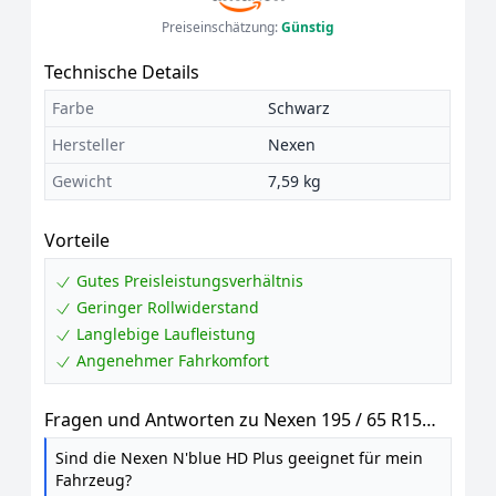
Preiseinschätzung:
Günstig
Technische Details
Farbe
Schwarz
Hersteller
Nexen
Gewicht
7,59 kg
Vorteile
Gutes Preisleistungsverhältnis
Geringer Rollwiderstand
Langlebige Laufleistung
Angenehmer Fahrkomfort
Fragen und Antworten zu Nexen 195 / 65 R15
91H Sommerreifen Reifen Kompatibel mit VW
Sind die Nexen N'blue HD Plus geeignet für mein
Golf VII Schrägheck 5G1, BQ1, BE1, BE2 Golf IV
Fahrzeug?