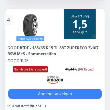
Farbe
Hersteller
Gewicht
Schwarz
Goodride
7,87 kg
Bewertung
4
1,5
41
97 €
sehr gut
Zum Angebot
Heute 4,20 € sparen
GOODRIDE - 185/65 R15 TL 88T ZUPERECO Z-107
BSW M+S - Sommerreifen
GOODRIDE
48,44 €
Nur Heute 9% reduziert!
(9% Rabatt!)
Angebot anzeigen
Kraftstoffeffizienz: D