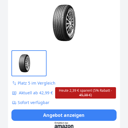
Schrägheck 5G1, BQ1, BE1, BE2 Golf IV
Schrägheck 1J1 GOLF VI 5K1 Golf V
Schrägheck 1K1 TOURAN 1T1, 1T2
Platz 5 im Vergleich
Heute 2,39 € sparen! (5% Rabatt -
Aktuell ab 42,99 €
45,38 €
)
Sofort verfügbar
Angebot anzeigen