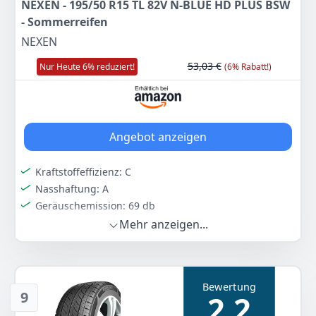
NEXEN - 195/50 R15 TL 82V N-BLUE HD PLUS BSW
- Sommerreifen
NEXEN
53,03 €
Nur Heute 6% reduziert!
(6% Rabatt!)
Angebot anzeigen
Kraftstoffeffizienz: C
Nasshaftung: A
Geräuschemission: 69 db
Mehr anzeigen...
Farbe
Hersteller
Gewicht
Schwarz
Nexen
0 g
49
92 €
Bewertung
Statt:
53,03 €
-6%
9
2,2