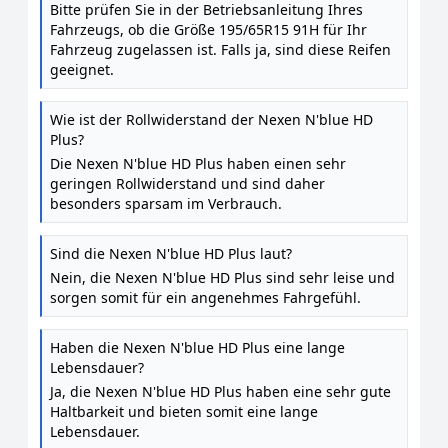
Schrägheck 1J1 GOLF VI 5K1 Golf V Schrägheck
Bitte prüfen Sie in der Betriebsanleitung Ihres
1K1 TOURAN 1T1, 1T2
Fahrzeugs, ob die Größe 195/65R15 91H für Ihr
Fahrzeug zugelassen ist. Falls ja, sind diese Reifen
geeignet.
Wie ist der Rollwiderstand der Nexen N'blue HD
Plus?
Die Nexen N'blue HD Plus haben einen sehr
geringen Rollwiderstand und sind daher
besonders sparsam im Verbrauch.
Sind die Nexen N'blue HD Plus laut?
Nein, die Nexen N'blue HD Plus sind sehr leise und
sorgen somit für ein angenehmes Fahrgefühl.
Haben die Nexen N'blue HD Plus eine lange
Lebensdauer?
Ja, die Nexen N'blue HD Plus haben eine sehr gute
Haltbarkeit und bieten somit eine lange
Lebensdauer.