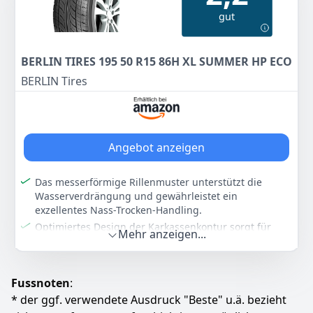
Zum Angebot
gut
BERLIN TIRES 195 50 R15 86H XL SUMMER HP ECO
BERLIN Tires
Angebot anzeigen
Das messerförmige Rillenmuster unterstützt die
Wasserverdrängung und gewährleistet ein
exzellentes Nass-Trocken-Handling.
Optimiertes Design der Karkassenkontur sorgt für
Mehr anzeigen...
leisen Fahrkomfort.
Die Silica Gummimischung schont die Umwelt und
vermeidet Aquaplaning.
Fussnoten
:
Der Rollwiderstand ist um 8% geringer als bei
* der ggf. verwendete Ausdruck "Beste" u.ä. bezieht
herkömmlichen Reifen was sich positiv auf den