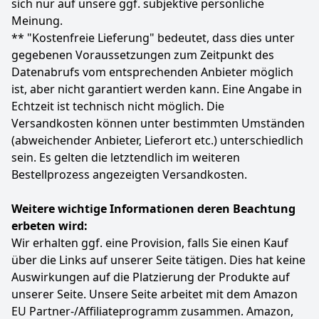
sich nur auf unsere ggf. subjektive persönliche
Kraftstoffverbrauch auswirkt.
Meinung.
Farbe
Hersteller
Gewicht
** "Kostenfreie Lieferung" bedeutet, dass dies unter
-
BERLIN TIRES
7,7 kg
gegebenen Voraussetzungen zum Zeitpunkt des
Datenabrufs vom entsprechenden Anbieter möglich
45
08 €
ist, aber nicht garantiert werden kann. Eine Angabe in
Echtzeit ist technisch nicht möglich. Die
Zum Angebot
Versandkosten können unter bestimmten Umständen
(abweichender Anbieter, Lieferort etc.) unterschiedlich
sein. Es gelten die letztendlich im weiteren
Bestellprozess angezeigten Versandkosten.
Weitere wichtige Informationen deren Beachtung
erbeten wird:
Wir erhalten ggf. eine Provision, falls Sie einen Kauf
über die Links auf unserer Seite tätigen. Dies hat keine
Auswirkungen auf die Platzierung der Produkte auf
unserer Seite. Unsere Seite arbeitet mit dem Amazon
EU Partner-/Affiliateprogramm zusammen. Amazon,