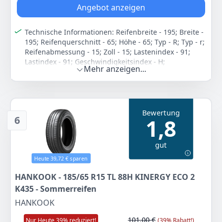
Angebot anzeigen
Technische Informationen: Reifenbreite - 195; Breite -
195; Reifenquerschnitt - 65; Höhe - 65; Typ - R; Typ - r;
Reifenabmessung - 15; Zoll - 15; Lastenindex - 91;
Lastindex - 91; Geschwindigkeitsindex - H;
Mehr anzeigen...
Geschwindigkeitsindex - h; Gruppe - PKW; Typ - pkw;
Reifenart - So; Reifenart - so; Nasshaftung - B;
Kraftstoffeffizienz - D; Schalldruckpegel [dB] - 68;
Externs Rollgeräusch / Geräuschemissionen - A;
Reifenmaße - 195-65-15; EPREL-id - 438070; M+S -
Bewertung
6
1,8
Nein
Schnelle Kompatibilitätsprüfung in nur einem
Werktag: Sie sind sich nicht sicher, ob das Autoteil
gut
passt? Senden Sie uns einfach die
Heute 39,72 € sparen
Fahrzeugidentifikationsnummer (FIN) und die KBA-
Nummer Ihres Fahrzeugs. Unsere Fachleute prüfen
HANKOOK - 185/65 R15 TL 88H KINERGY ECO 2
die Kompatibilität und geben Ihnen innerhalb eines
K435 - Sommerreifen
Werktages Rückmeldung!
HANKOOK
Kompatibel mit: VW GOLF VII
(5G1,BQ1,BE1,BE2,BA5,BV5), GOLF IV (1J1,1J5), GOLF VI
101,00 €
Nur Heute 39% reduziert!
(39% Rabatt!)