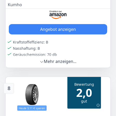
Statt:
45,38 €
-5%
Kumho
Zum Angebot
Angebot anzeigen
Kraftstoffeffizienz: B
Nasshaftung: B
Geräuschemission: 70 db
Mehr anzeigen...
Farbe
Hersteller
Gewicht
Schwarz
Kumho
6,75 kg
43
38 €
Bewertung
8
2,0
Zum Angebot
gut
Heute 3,11 € sparen