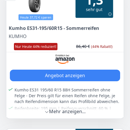
82V - C/A/71 - Sommerreifen (PKW) - Reifen ohne Felge
(Bitte wählen Sie vor dem Kauf die korrekte Menge)
sehr gut
Farbe
Hersteller
Gewicht
Heute 37,72 € sparen
-
Uniroyal
6,6 kg
Kumho ES31-195/60R15 - Sommerreifen
61
50 €
KUMHO
UVP:
93,50 €
-34%
86,40 €
Nur Heute 44% reduziert!
(44% Rabatt!)
Zum Angebot
Angebot anzeigen
Kumho ES31 195/60 R15 88H Sommerreifen ohne
Felge - Der Preis gilt für einen Reifen ohne Felge, je
nach Reifendimension kann das Profilbild abweichen.
Reifenbreite: 195 mm | Reifenquerschnitt: 60 % |
Mehr anzeigen...
Felgenbreite: 15 Zoll | Traglastindex 88 (560 kg
maximale Tragfähigkeit) | Geschwindigkeitsindex H
(bis 210 km/h)