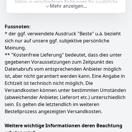
Holzes in verschiedenen Richtungen für zusätzliche
Statt:
17,99 €
-15%
Mehr anzeigen...
Festigkeit verwendet wird. Diese starken und
haltbaren Schneidebretter biegen oder brechen nicht
Zum Angebot
wie dünne oder einschichtige Versionen. LARHN ist so
überzeugt, dass sie eine lebenslange Garantie bieten.
Fussnoten
:
✅ 100% ORGANISCHER BAMBUS & KUNSTSTOFFFREIE
* der ggf. verwendete Ausdruck "Beste" u.ä. bezieht
VERPACKUNG. LARHN verwendet nur Bambus, der zu
sich nur auf unsere ggf. subjektive persönliche
100% organisch ist und aus nachhaltigen Quellen
Meinung.
stammt. Jeder Satz Schneidebretter ist sicher in einer
** "Kostenfreie Lieferung" bedeutet, dass dies unter
vollständig wiederverwertbaren Verpackung verpackt.
gegebenen Voraussetzungen zum Zeitpunkt des
✅ SICHER IN DER ANWENDUNG UND EINFACH ZU
Datenabrufs vom entsprechenden Anbieter möglich
LAGERN. Ein sicheres und stabiles holzschneidebrett
ist entscheidend, um Verletzungen während des
ist, aber nicht garantiert werden kann. Eine Angabe in
Gebrauchs zu vermeiden. Jeder Satz enthält optionale
Echtzeit ist technisch nicht möglich. Die
rutschfeste Füße, die bei Bedarf leicht angebracht
Versandkosten können unter bestimmten Umständen
werden können. Mit glatten Lochausschnitten können
(abweichender Anbieter, Lieferort etc.) unterschiedlich
die Bretter aufgehängt werden.
sein. Es gelten die letztendlich im weiteren
✅ VERMEIDET KREUZKONTAMINATION. Ordnen Sie
Bestellprozess angezeigten Versandkosten.
jeder Lebensmittelart eines Ihrer 3 Schneidebretter
zu. Aufgrund der glatten Oberfläche und der
natürlichen antibakteriellen Eigenschaften von
Weitere wichtige Informationen deren Beachtung
Bambus ist die Reinigung einfach.