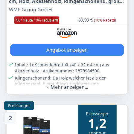
cm, Holz, Akazienholz, klingenschonend, große
Arbeitsfläche, Küchenbrett, Stirnholzoptik,
WMF Group GmbH
Gummierte Füße
39,99 €
Nur Heute 10% reduziert!
(10% Rabatt!)
Angebot anzeigen
Inhalt: 1x Schneidebrett XL (40 x 32 x 4 cm) aus
Akazienholz - Artikelnummer: 1879984500
Klingenschonend: Da Holz weicher ist als der
Klingenstahl, bietet dieses Hackbrett eine
Mehr anzeigen...
nachgiebige und somit klingenschonende Unterlage
für jegliche Art von Hack- und Schneidearbeiten
Das Holz-Schneidbrett ist sehr massiv (4 cm Dicke),
Preissieger
groß und schwer, sodass es auch für gröbste Arbeiten
Preissieger
eine standhafte und sichere Grundlage bietet
2
1,2
Dank der großen komfortablen Arbeitsfläche können
mehrere Zutaten gleichzeitig vorbereitet werden,
sehr gut