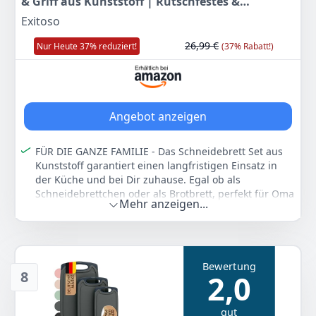
& Griff aus Kunststoff | Rutschfestes &
spülmaschinenfestes Schneidebrett |
Exitoso
Antibakterielles Brettchen Set | BPA-Frei &
26,99 €
Nur Heute 37% reduziert!
(37% Rabatt!)
beidseitig verwendbar
Angebot anzeigen
FÜR DIE GANZE FAMILIE - Das Schneidebrett Set aus
Kunststoff garantiert einen langfristigen Einsatz in
der Küche und bei Dir zuhause. Egal ob als
Schneidebrettchen oder als Brotbrett, perfekt für Oma
Mehr anzeigen...
und Opa geeignet.
ANTIBAKTERIELL - Unser Frühstücksbrett entwickelt
nach hygienisch, gastronomischen Standards -
schützt im Gegensatz zu Frühstücksbrettchen aus
Bewertung
Holz vor Bakterien, Geruch und Flecken.
8
2,0
BEIDSEITIG VERWENDBAR - Die Frühstücksbretter sind
robust und beidseitig nutzbar, dank der integrierten
gut
Saftrille. Eignet sich als Pastabrettchen,