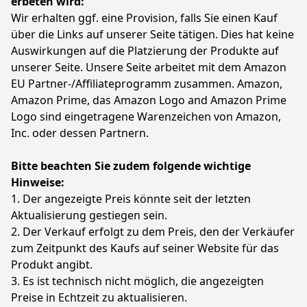
erbeten wird:
✅ MEHRZWECK. Entwickelt zum Tranchieren von
Wir erhalten ggf. eine Provision, falls Sie einen Kauf
Fleisch, Fisch oder einfach zum Schneiden von
über die Links auf unserer Seite tätigen. Dies hat keine
Gemüse; ihr Aussehen macht sie auch zur perfekten
Auswirkungen auf die Platzierung der Produkte auf
Servierplatte für den Tisch.
unserer Seite. Unsere Seite arbeitet mit dem Amazon
Farbe
Hersteller
Gewicht
EU Partner-/Affiliateprogramm zusammen. Amazon,
Natur
LARHN
1,75 kg
Amazon Prime, das Amazon Logo and Amazon Prime
Logo sind eingetragene Warenzeichen von Amazon,
16
99 €
Inc. oder dessen Partnern.
UVP:
24,99 €
-32%
Bitte beachten Sie zudem folgende wichtige
Zum Angebot
Hinweise:
1. Der angezeigte Preis könnte seit der letzten
Aktualisierung gestiegen sein.
2. Der Verkauf erfolgt zu dem Preis, den der Verkäufer
zum Zeitpunkt des Kaufs auf seiner Website für das
Produkt angibt.
3. Es ist technisch nicht möglich, die angezeigten
Preise in Echtzeit zu aktualisieren.