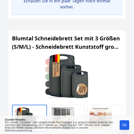
schauen Sie in ein paar Tagen noch einmal
vorbei.
Blumtal Schneidebrett Set mit 3 Größen
(S/M/L) - Schneidebrett Kunststoff groß
+ Saftrillen & Griff - Cutting Board -
Schneidbrett BPA frei und
spülmaschinenfest - Küchenbrett Grau
Cookie Hinweis:
Wir nutzen "Cookies" und vergleichbare Technologien zur anonymisierten Analyse. Sie
Ok
stimmen der Verwendung von Cookies zu, indem Sie auf "OK" klicken bzw. unsere
Website weiter nutzen. Weitere Informationen finden Sie in unserer
Datenschutzerklärung
.