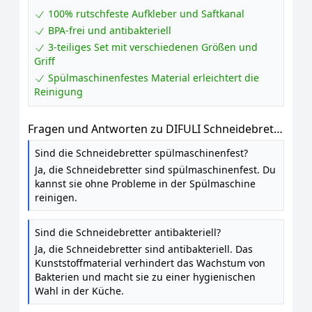
100% rutschfeste Aufkleber und Saftkanal
BPA-frei und antibakteriell
3-teiliges Set mit verschiedenen Größen und
Griff
Spülmaschinenfestes Material erleichtert die
Reinigung
Fragen und Antworten zu DIFULI Schneidebrett
Set 3-teilig Granitoptik, 100% Rutschfeste
Sind die Schneidebretter spülmaschinenfest?
Aufkleber und Saftkanal, BPA-Free, mit Griff
Ja, die Schneidebretter sind spülmaschinenfest. Du
Schneidebretter Kunststoff Antibakteriell,
kannst sie ohne Probleme in der Spülmaschine
Küchenzubehör, Küchen Gadgets, Küchenhelfer
reinigen.
Sind die Schneidebretter antibakteriell?
Ja, die Schneidebretter sind antibakteriell. Das
Kunststoffmaterial verhindert das Wachstum von
Bakterien und macht sie zu einer hygienischen
Wahl in der Küche.