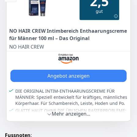
2,5
Lichtintensitätsstufen die für Sie angenehmste aus,
gut
während die kostenlose Lumea-App Sie durch die
Behandlungen führt.
Die beiden einzigartigen Aufsätze für Körper und
NO HAIR CREW Intimbereich Enthaarungscreme
Gesicht arbeiten schnell und präzise. Der Aufsatz für
das Gesicht ist mit einem integrierten Lichtfilter für
für Männer 100 ml – Das Original
zusätzliche Sicherheit ausgestattet.
NO HAIR CREW
Einzigartige patentierte Lumea IPL Smart Pulse
Formel: gleichmäßige Lichtleistung, Lichtfarbe und
Lichtimpulsdauer für eine sichere, effektive und
sanfte Haarentfernung; basierend auf über 20 Jahren
Forschung und Entwicklung.
Angebot anzeigen
Perfekte Ergebnisse wie vom Laser – nur zu Hause:
Philips Lumea IPL wurde in Zusammenarbeit mit
DIE ORIGINAL INTIM-ENTHAARUNGSCREME FÜR
führenden Wissenschaftlern und Dermatologen
MÄNNER: Speziell entwickelt für kräftiges, männliches
entwickelt und bei über 3.000 Frauen getestet
Körperhaar. Für Schambereich, Leiste, Hoden und Po.
Keine Schutzbrille erforderlich: Zum Schutz der Augen
GLATTE HAUT OHNE DIE ÜBLICHEN RASIERPROBLEME:
Mehr anzeigen...
verhindern die Hautkontaktsensoren unbeabsichtigt
Sorgt für länger anhaltend glatte Haut als nach der
ausgelöste Lichtimpulse, während unsere
Rasur. Ohne Schnittgefahr durch Klingen und ohne
einzigartigen Aufsätze für optimalen Hautkontakt
Rasierpickeln.
entwickelt wurden
Fussnoten
:
SCHNELL & EINFACH ANZUWENDEN: Wirkt in nur 4–8