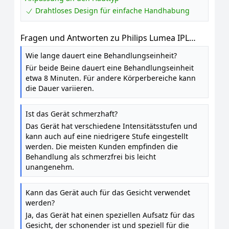
Drahtloses Design für einfache Handhabung
Fragen und Antworten zu Philips Lumea IPL
9000 Series - IPL Geräte Haarentfernung für bis
Wie lange dauert eine Behandlungseinheit?
zu 2 Jahre seidig-glatte Haut¹ mit 3 Aufsätzen
Für beide Beine dauert eine Behandlungseinheit
für Körper & Gesicht, kabellos, Alternative zur
etwa 8 Minuten. Für andere Körperbereiche kann
Laser-Haarentfernung (BRI955 / 00)
die Dauer variieren.
Ist das Gerät schmerzhaft?
Das Gerät hat verschiedene Intensitätsstufen und
kann auch auf eine niedrigere Stufe eingestellt
werden. Die meisten Kunden empfinden die
Behandlung als schmerzfrei bis leicht
unangenehm.
Kann das Gerät auch für das Gesicht verwendet
werden?
Ja, das Gerät hat einen speziellen Aufsatz für das
Gesicht, der schonender ist und speziell für die