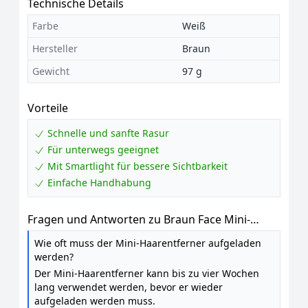
Technische Details
Farbe
Weiß
Hersteller
Braun
Gewicht
97 g
Vorteile
Schnelle und sanfte Rasur
Für unterwegs geeignet
Mit Smartlight für bessere Sichtbarkeit
Einfache Handhabung
Fragen und Antworten zu Braun Face Mini-
Haarentferner, Ladyshaver für Unterwegs,
Wie oft muss der Mini-Haarentferner aufgeladen
FS1000, Weiß
werden?
Der Mini-Haarentferner kann bis zu vier Wochen
lang verwendet werden, bevor er wieder
aufgeladen werden muss.