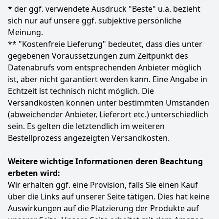
Im Lieferumfang enthalten: 1 Philips Lumea IPL-
* der ggf. verwendete Ausdruck "Beste" u.ä. bezieht
Minuten. Einfach auftragen, abwarten und
Haarentfernungsgerät 7000 Series (BRI921/00), 1 Satin
abwischen.
sich nur auf unsere ggf. subjektive persönliche
Compact Korrekturtrimmer, 2 Aufsätze für Körper und
MIT UREA & MEERESALGEN-EXTRAKT: Pflegt die Haut
Meinung.
Gesicht, 1 Tasche, 1 Netzteil, 1 Reinigungstuch
während der Haarentfernung und hinterlässt ein
** "Kostenfreie Lieferung" bedeutet, dass dies unter
Farbe
Hersteller
Gewicht
gepflegtes, mit Feuchtigkeit versorgtes Hautgefühl.
gegebenen Voraussetzungen zum Zeitpunkt des
Weiß
PHILIPS
792 g
DERMATOLOGISCH GETESTET, VEGAN &
Datenabrufs vom entsprechenden Anbieter möglich
TIERVERSUCHSFREI: Hergestellt in der EU nach hohen
ist, aber nicht garantiert werden kann. Eine Angabe in
Qualitätsstandards.
199
00 €
Echtzeit ist technisch nicht möglich. Die
Farbe
Hersteller
Gewicht
Versandkosten können unter bestimmten Umständen
-
NO HAIR CREW
100 g
Zum Angebot
(abweichender Anbieter, Lieferort etc.) unterschiedlich
sein. Es gelten die letztendlich im weiteren
9
95 €
Bestellprozess angezeigten Versandkosten.
Zum Angebot
Weitere wichtige Informationen deren Beachtung
erbeten wird:
Wir erhalten ggf. eine Provision, falls Sie einen Kauf
über die Links auf unserer Seite tätigen. Dies hat keine
Auswirkungen auf die Platzierung der Produkte auf