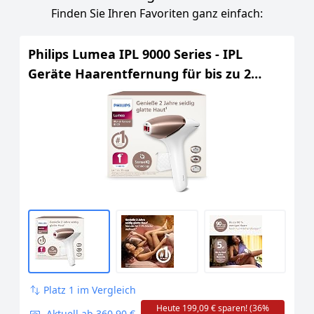
Finden Sie Ihren Favoriten ganz einfach:
Philips Lumea IPL 9000 Series - IPL
Geräte Haarentfernung für bis zu 2
Jahre seidig-glatte Haut¹ mit 3
Aufsätzen für Körper & Gesicht,
kabellos, Alternative zur Laser-
Haarentfernung (BRI955/00)
Platz 1 im Vergleich
Heute 199,09 € sparen! (36%
Aktuell ab 360,90 €