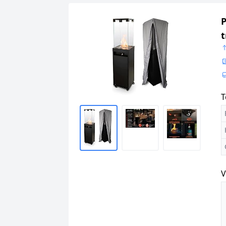
P
t
G
T
V