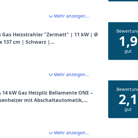
ltautomatik, Anthrazit
Mehr anzeigen...
Bewertun
s Gas Heizstrahler "Zermatt" | 11 kW | Ø
1,9
x 137 cm | Schwarz |
senheizstrahler außen,
gut
senheizung, Outdoor Heizpilz,
zpilz für Terrasse Balkon und Garten
Mehr anzeigen...
Bewertun
14 kW Gas Heizpilz Bellamente ONE –
2,1
senheizer mit Abschaltautomatik,
sicherung, Gasheizstrahler für außen,
gut
zit, Outdoor Heizstrahler,
ortrollen Balkon Garten
Mehr anzeigen...