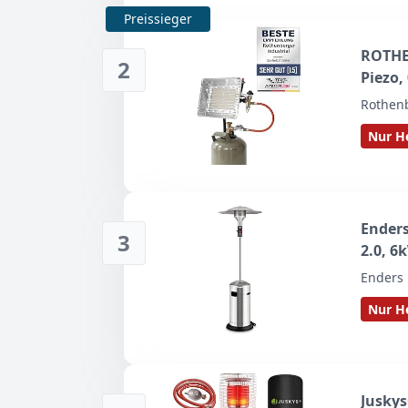
Preissieger
ROTHEN
2
Piezo,
Druckr
Rothenb
Aufsat
Nur He
Gas 3
Enders
3
2.0, 6
Enders
Nur He
Juskys