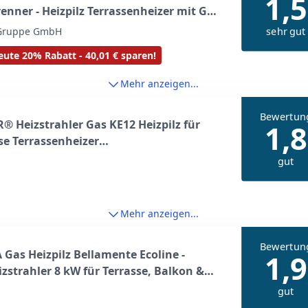
1,5
enner - Heizpilz Terrassenheizer mit Gas
rrasse Balkon und Garten - für 5 und 11
sehr gut
 Gruppe GmbH
sflaschen
ute 20% Rabatt - 40,01 € sparen!
Mehr anzeigen...
Bewertun
® Heizstrahler Gas KE12 Heizpilz für
1,8
se Terrassenheizer
senheizstrahler, Freiluftheizung 10 kW
gut
zstrahler gasheizer, Wärmestrahler,
rät - inkl. Schutzhülle, Schwarz
Mehr anzeigen...
Bewertun
Gas Heizpilz Bellamente Ecoline -
1,9
zstrahler 8 kW für Terrasse, Balkon &
, sparsam ca. 0, 57 kg/h,
gut
lungswärme, Rollen, Umkippsicherung &