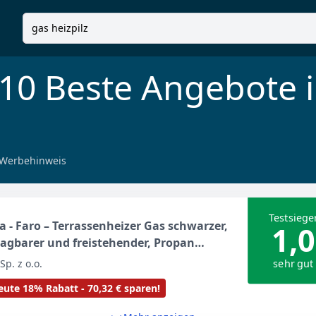
 10 Beste Angebote 
Werbehinweis
Testsiege
a - Faro – Terrassenheizer Gas schwarzer,
1,0
agbarer und freistehender, Propan
lz für Ihren Garten und Terrasse (Faro +
sehr gut
Sp. z o.o.
ung), 36 x 36 x 150 cm
ute 18% Rabatt - 70,32 € sparen!