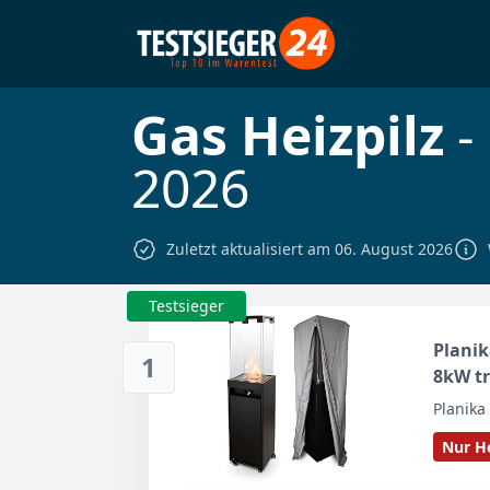
Gas Heizpilz
-
2026
Zuletzt aktualisiert am 06. August 2026
Testsieger
Planik
1
8kW tr
Heizpi
Planika 
Abdeck
Nur He