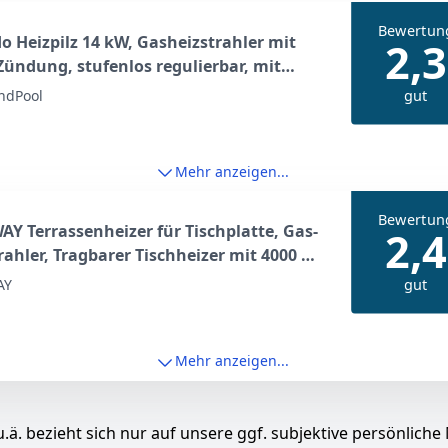
Bewertun
 Heizpilz 14 kW, Gasheizstrahler mit
2,3
Zündung, stufenlos regulierbar, mit
 und Umkippsicherung, für Terrasse,
gut
ndPool
, Sitzgruppen und Außenbereiche,
et für Gasflaschen bis 11 kg
Mehr anzeigen...
Bewertun
Y Terrassenheizer für Tischplatte, Gas-
2,4
rahler, Tragbarer Tischheizer mit 4000 W
istung, Umkipp- & Überhitzungsschutz,
gut
AY
lz mit beschwertem Sockel für Garten,
se
Mehr anzeigen...
.ä. bezieht sich nur auf unsere ggf. subjektive persönliche