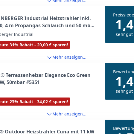
Mehr anzeigen...
Preissiege
BERGER Industrial Heizstrahler inkl.
1,4
 0, 4 m Propangas-Schlauch und 50 mbar
egler | Gasheizstrahler |
sehr gut
erger Industrial
zheizstrahler | betrieben mit Propan
ute 31% Rabatt - 20,00 € sparen!
5985
Mehr anzeigen...
Bewertun
® Terrassenheizer Elegance Eco Green
1,4
kW, 50mbar #5351
sehr gut
ute 23% Rabatt - 34,02 € sparen!
Mehr anzeigen...
Bewertun
® Outdoor Heizstrahler Cuna mit 11 kW