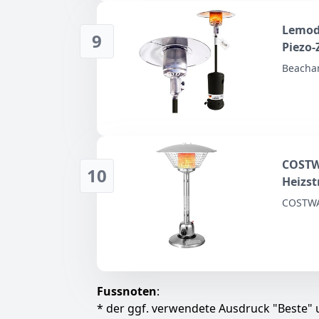
Lemodo
9
Piezo-
Rädern
Beacha
Garten
geeign
COSTWA
10
Heizst
Heizle
COSTW
Heizpi
Terras
Fussnoten
:
* der ggf. verwendete Ausdruck "Beste" u