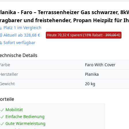
lanika - Faro – Terrassenheizer Gas schwarzer, 8k
ragbarer und freistehender, Propan Heizpilz für I
arten und Terrasse (Faro + Abdeckung), 36 x 36 x 
Platz 1 im Vergleich
Aktuell ab 328,68 €
Heute 70,32 € sparen! (18% Rabatt -
399,00 €
)
cm
Sofort verfügbar
echnische Details
Farbe
Faro With Cover
Hersteller
Planika
Gewicht
20 kg
orteile
Mobilität
Einfache Bedienung
Gute Wärmeleistung