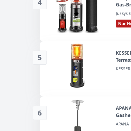
4
Gas-Br
für Te
Juskys
kg Ga
Nur He
KESSER
5
Terras
Terras
KESSER
Gashei
Heizge
APANA 
6
Gashei
Garten
APANA
Strah