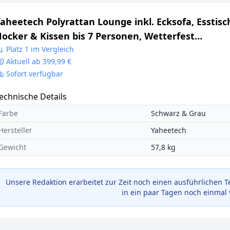
aheetech Polyrattan Lounge inkl. Ecksofa, Esstisch
ocker & Kissen bis 7 Personen, Wetterfest
artenmöbel Set Rattan Sitzgruppe Gartenlounge
Platz 1 im Vergleich
Aktuell ab 399,99 €
ssgruppe für Garten Balkon Terrasse, Schwarz & 
Sofort verfügbar
echnische Details
Farbe
Schwarz & Grau
Hersteller
Yaheetech
Gewicht
57,8 kg
Unsere Redaktion erarbeitet zur Zeit noch einen ausführlichen T
in ein paar Tagen noch einmal 