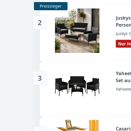
Preissieger
Juskys
2
Person
Sitzki
Juskys
Balko
Nur He
Yahee
3
Set au
Yaheet
Casari