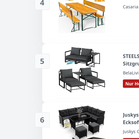
4
Casaria
STEELS
5
Sitzgr
BelaLiv
Nur He
Juskys
6
Ecksof
wetter
Juskys
Ratta