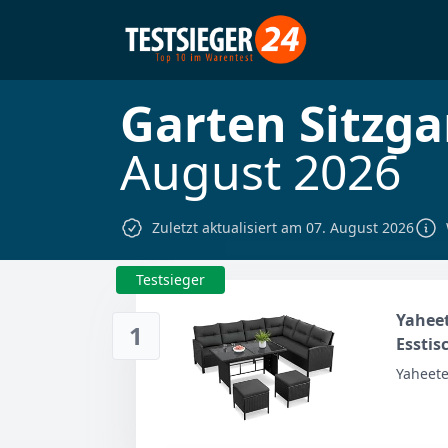
Garten Sitzga
August 2026
Zuletzt aktualisiert am 07. August 2026
Testsieger
Yaheet
1
Esstis
Wetter
Yaheet
Garten
Terras