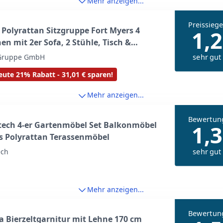
Mehr anzeigen...
Preissiege
 Polyrattan Sitzgruppe Fort Myers 4
1,2
en mit 2er Sofa, 2 Stühle, Tisch &
ssen wetterfest schwarz/grau
sehr gut
 Gruppe GmbH
nmöbel Gartenmöbel Set
ute 21% Rabatt - 31,01 € sparen!
Mehr anzeigen...
Bewertun
tech 4-er Gartenmöbel Set Balkonmöbel
1,3
s Polyrattan Terassenmöbel
sehr gut
ech
Mehr anzeigen...
Bewertun
a Bierzeltgarnitur mit Lehne 170 cm