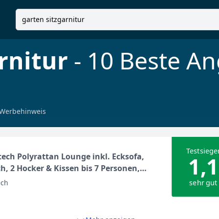
rnitur
- 10 Beste A
Werbehinweis
Testsiege
ech Polyrattan Lounge inkl. Ecksofa,
1,1
ch, 2 Hocker & Kissen bis 7 Personen,
fest Gartenmöbel Set Rattan Sitzgruppe
sehr gut
ech
lounge Essgruppe für Garten Balkon
se, Schwarz & Grau