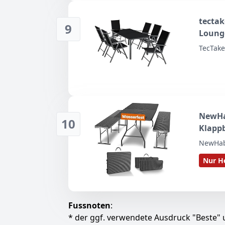
tectak
9
Lounge
Esstis
TecTak
Balkon
Lieges
NewHab
10
Klappb
NewHab
Nur He
Fussnoten
:
* der ggf. verwendete Ausdruck "Beste" u