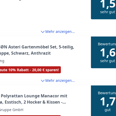
1,5
sehr gut
Mehr anzeigen...
Bewertun
ØN Asteri Gartenmöbel Set, 5-teilig,
1,6
uppe, Schwarz, Anthrazit
sehr gut
ing
ute 10% Rabatt - 20,00 € sparen!
Mehr anzeigen...
Bewertun
 Polyrattan Lounge Manacor mit
1,7
a, Esstisch, 2 Hocker & Kissen -
fest bis 7 Personen - Bezüge waschbar -
gut
 Gruppe GmbH
n Garten Sitzgruppe Gartenlounge