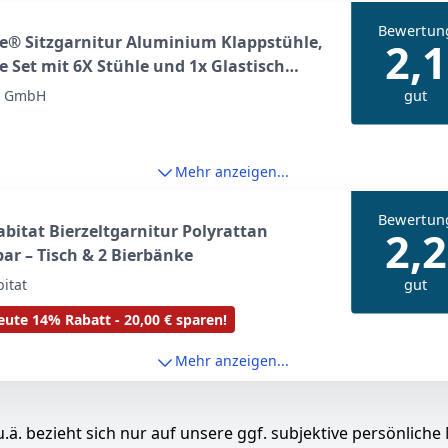
Bewertun
e® Sitzgarnitur Aluminium Klappstühle,
2,1
 Set mit 6X Stühle und 1x Glastisch
ch, Gartenmöbel Set wetterfest für den
gut
e GmbH
, Gartenstühle, Terrassenmöbel,
tuhl - anthrazit
Mehr anzeigen...
Bewertun
itat Bierzeltgarnitur Polyrattan
2,2
ar – Tisch & 2 Bierbänke
gut
itat
ute 14% Rabatt - 20,00 € sparen!
Mehr anzeigen...
.ä. bezieht sich nur auf unsere ggf. subjektive persönliche