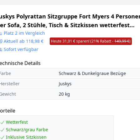
uskys Polyrattan Sitzgruppe Fort Myers 4 Persone
er Sofa, 2 Stühle, Tisch & Sitzkissen wetterfest
schwarz/grau Balkonmöbel Gartenmöbel Set
Platz 2 im Vergleich
Aktuell ab 118,98 €
Heute 31,01 € sparen! (21% Rabatt -
149,99 €
)
Sofort verfügbar
echnische Details
Farbe
Schwarz & Dunkelgraue Bezüge
Hersteller
Juskys
Gewicht
20 kg
orteile
Wetterfest
Schwarz/grau Farbe
Inklusive Sitzkissen