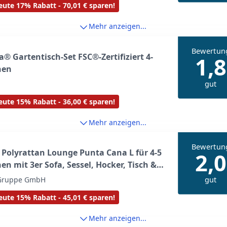
ute 17% Rabatt - 70,01 € sparen!
nmöbel Set - Schwarz/Grau
Mehr anzeigen...
Bewertun
a® Gartentisch-Set FSC®-Zertifiziert 4-
1,8
nen
gut
ute 15% Rabatt - 36,00 € sparen!
Mehr anzeigen...
Bewertun
 Polyrattan Lounge Punta Cana L für 4-5
2,0
en mit 3er Sofa, Sessel, Hocker, Tisch &
, Sitzgruppe für Garten, Terrasse und
gut
 Gruppe GmbH
, Gartenmöbel Set wetterfest -
ute 15% Rabatt - 45,01 € sparen!
rz/Grau
Mehr anzeigen...