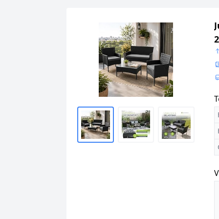
J
2
T
V