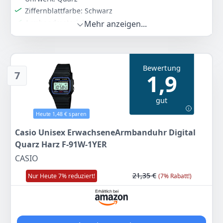
Ziffernblattfarbe: Schwarz
Armbandmaterial: Leder
Mehr anzeigen...
Durchmesser: 42
Farbe
Hersteller
Gewicht
Braun
Casio
30 g
Bewertung
7
1,9
52
34 €
gut
Zum Angebot
Heute 1,48 € sparen
Casio Unisex ErwachseneArmbanduhr Digital
Quarz Harz F-91W-1YER
CASIO
21,35 €
Nur Heute 7% reduziert!
(7% Rabatt!)