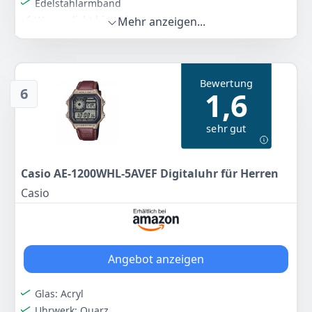
Edelstahlarmband
Wasserdicht bis 10 bar
Mehr anzeigen...
Kalender Funktion
Farbe
Hersteller
Gewicht
Gold/Gold
Casio
44 g
Bewertung
6
1,6
48
95 €
UVP:
59,90 €
-18%
sehr gut
Zum Angebot
Casio AE-1200WHL-5AVEF Digitaluhr für Herren
Casio
Angebot anzeigen
Glas: Acryl
Uhrwerk: Quarz