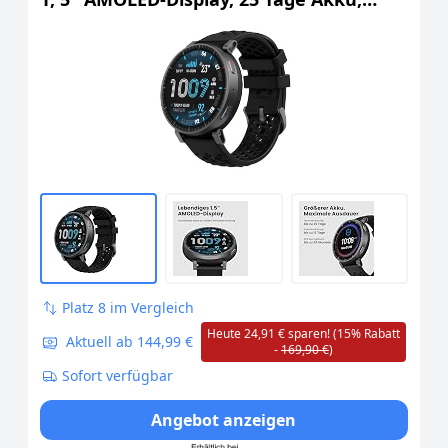
Offline-Karten, NFC, GPS, 4GB Speicher,
170+ Sportmodi, 5 ATM Wasserschutz,
Herzfrequenz- & Schlaftracking für
Android & iPhone
Platz 8 im Vergleich
Heute 24,91 € sparen! (15% Rabatt
Aktuell ab 144,99 €
-
169,90 €
)
Sofort verfügbar
Angebot anzeigen