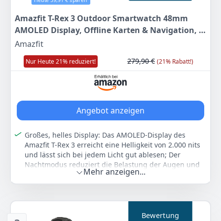
Weitere Informationen: Solarbetrieb mit
Lichtexposition, Lithium-Batterie enthalten, geeignet
Amazfit T-Rex 3 Outdoor Smartwatch 48mm
für Herren, EAN 4549526347481
AMOLED Display, Offline Karten & Navigation, 6
Farbe
Hersteller
Gewicht
Satellitensysteme Dual Band GPS, 27 Tage
Amazfit
Schwarz
Casio
80 g
Akkulaufzeit, NFC Zahlung, 170+
279,90 €
Nur Heute 21% reduziert!
(21% Rabatt!)
Sportmodus,45m Freitauchen für Abenteuer
260
10 €
UVP:
279,00 €
-7%
Zum Angebot
Angebot anzeigen
Großes, helles Display: Das AMOLED-Display des
Amazfit T-Rex 3 erreicht eine Helligkeit von 2.000 nits
und lässt sich bei jedem Licht gut ablesen; Der
Nachtmodus reduziert die Belastung der Augen und
Mehr anzeigen...
der Handschuhmodus sorgt dafür, dass der
Bildschirm auch mit bis zu 2 mm dicken Handschuhen
auf Berührungen reagiert
Gebaut für Abenteuer: Die Amazfit T-Rex 3 mit ihrem
Bewertung
großen Display, der Lünette aus 316L-Edelstahl und