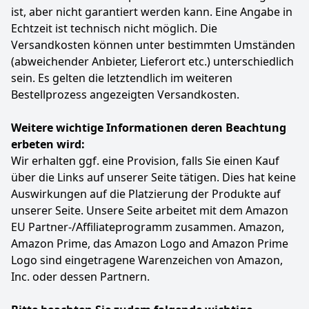
water_resistance_depth; 200.0 meters
du unterwegs sicher und bequem. Hinterlege bis zu
ist, aber nicht garantiert werden kann. Eine Angabe in
acht Karten und bezahle direkt über dein Handgelenk
Farbe
Hersteller
Gewicht
Echtzeit ist technisch nicht möglich. Die
– ideal beim Training oder Reisen.
Schwarz
Casio
30 g
Versandkosten können unter bestimmten Umständen
Farbe
Hersteller
Gewicht
(abweichender Anbieter, Lieferort etc.) unterschiedlich
121
Schwarz
Amazfit
-
29 €
sein. Es gelten die letztendlich im weiteren
Bestellprozess angezeigten Versandkosten.
144
99 €
Zum Angebot
UVP:
169,90 €
-15%
Weitere wichtige Informationen deren Beachtung
erbeten wird:
Zum Angebot
Wir erhalten ggf. eine Provision, falls Sie einen Kauf
über die Links auf unserer Seite tätigen. Dies hat keine
Auswirkungen auf die Platzierung der Produkte auf
unserer Seite. Unsere Seite arbeitet mit dem Amazon
EU Partner-/Affiliateprogramm zusammen. Amazon,
Amazon Prime, das Amazon Logo and Amazon Prime
Logo sind eingetragene Warenzeichen von Amazon,
Inc. oder dessen Partnern.