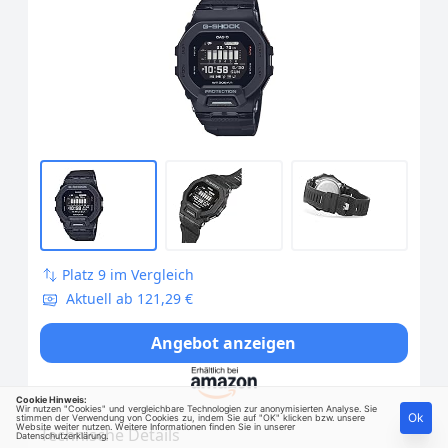
Platz 9 im Vergleich
Aktuell ab 121,29 €
Angebot anzeigen
Cookie Hinweis:
Wir nutzen "Cookies" und vergleichbare Technologien zur anonymisierten Analyse. Sie
Ok
stimmen der Verwendung von Cookies zu, indem Sie auf "OK" klicken bzw. unsere
Website weiter nutzen. Weitere Informationen finden Sie in unserer
Technische Details
Datenschutzerklärung
.