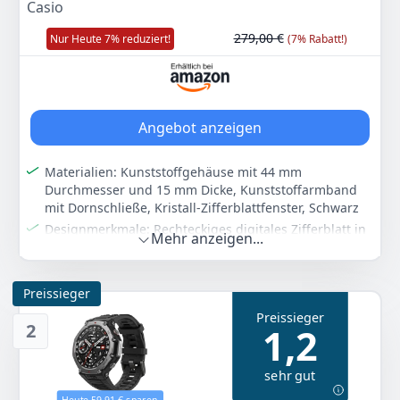
Casio
279,00 €
Nur Heute 7% reduziert!
(7% Rabatt!)
Angebot anzeigen
Materialien: Kunststoffgehäuse mit 44 mm
Durchmesser und 15 mm Dicke, Kunststoffarmband
mit Dornschließe, Kristall-Zifferblattfenster, Schwarz
Designmerkmale: Rechteckiges digitales Zifferblatt in
Mehr anzeigen...
Schwarz, Quarzwerk, Tag-Datum-Kalender,
Beleuchtungsfunktion für Ablesbarkeit
Funktionalität: Bluetooth-Konnektivität, Pulsmesser für
Preissieger
Herzfrequenzüberwachung, Stoppuhr-Funktion,
Preissieger
Solarbetrieben mit Lithium-Batterie
2
1,2
Technische Daten: 20 Bar Wasserdichtigkeit bis 200
Meter Tiefe, Gewicht 260 Gramm, Modellnummer DW-
sehr gut
H5600-1ER, Quarzbewegung
Heute 59,91 € sparen