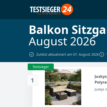
Balkon Sitzga
August 2026
Zuletzt aktualisiert am 07. August 2026
Testsieger
Juskys
1
Polyra
Sofa, 
Juskys
Balkon
Schwa