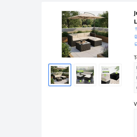
J
L
K
T
V