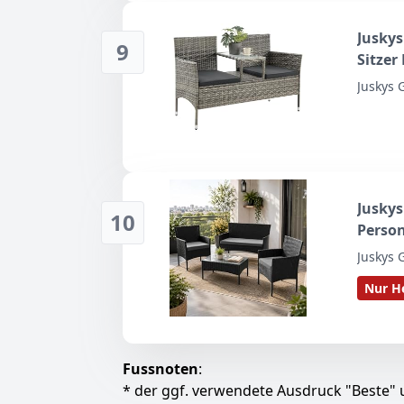
Juskys
9
Sitzer
Rattan
Juskys
grau-m
Juskys
10
Person
Sitzki
Juskys
Balko
Nur He
Fussnoten
:
* der ggf. verwendete Ausdruck "Beste" u