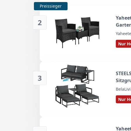
Preissieger
Yahee
2
Garte
Yaheet
Nur He
STEELS
3
Sitzgr
BelaLiv
Nur He
Yaheet