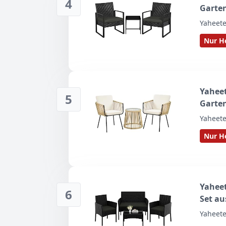
4
Garte
Yaheet
Nur He
Yaheet
5
Garten
Yaheet
Nur He
Yahee
6
Set au
Yaheet