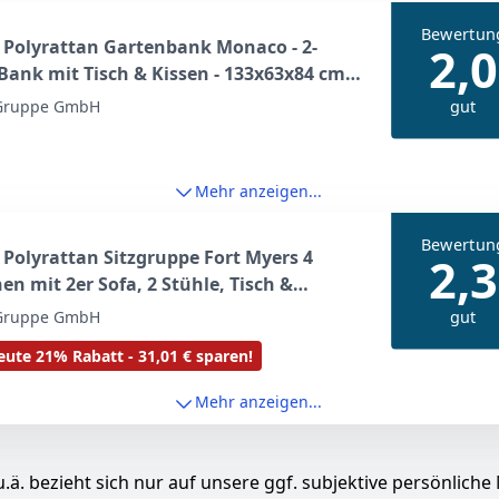
Bewertun
 Polyrattan Gartenbank Monaco - 2-
2,0
 Bank mit Tisch & Kissen - 133x63x84 cm -
 Sitzbank wetterfest Garten Balkon -
gut
 Gruppe GmbH
eliert
Mehr anzeigen...
Bewertun
 Polyrattan Sitzgruppe Fort Myers 4
2,3
en mit 2er Sofa, 2 Stühle, Tisch &
ssen wetterfest schwarz/grau
gut
 Gruppe GmbH
nmöbel Gartenmöbel Set
ute 21% Rabatt - 31,01 € sparen!
Mehr anzeigen...
.ä. bezieht sich nur auf unsere ggf. subjektive persönliche