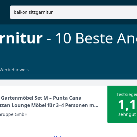
rnitur
- 10 Beste A
Werbehinweis
Testsiege
 Gartenmöbel Set M – Punta Cana
1,1
ttan Lounge Möbel für 3–4 Personen mit
Sessel, Tisch & Kissen, wetterfeste
sehr gut
 Gruppe GmbH
möbel für Garten & Terrasse –
rz/Creme