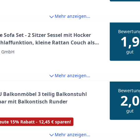
Mehr anzeigen...
Bewertun
e Sofa Set - 2 Sitzer Sessel mit Hocker
1,9
hlaffunktion, kleine Rattan Couch als
r Gartenmöbel, wetterfest für Lounge,
gut
e GmbH
 und Garten, klappbar mit Polstern
Mehr anzeigen...
Bewertun
 Balkonmöbel 3 teilig Balkonstuhl
2,0
ar mit Balkontisch Runder
gut
ute 15% Rabatt - 12,45 € sparen!
Mehr anzeigen...