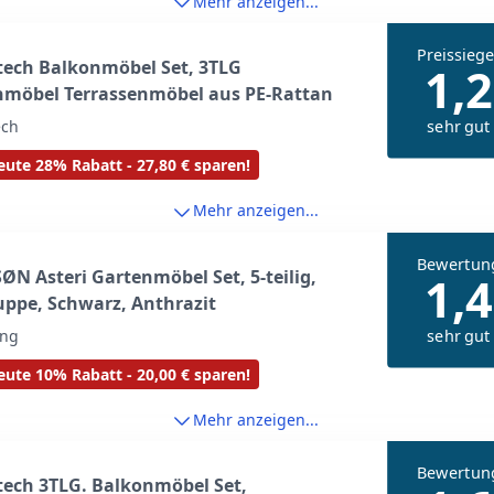
Mehr anzeigen...
Preissiege
tech Balkonmöbel Set, 3TLG
1,2
nmöbel Terrassenmöbel aus PE-Rattan
sehr gut
ech
ute 28% Rabatt - 27,80 € sparen!
Mehr anzeigen...
Bewertun
ØN Asteri Gartenmöbel Set, 5-teilig,
1,4
uppe, Schwarz, Anthrazit
sehr gut
ing
ute 10% Rabatt - 20,00 € sparen!
Mehr anzeigen...
Bewertun
ech 3TLG. Balkonmöbel Set,