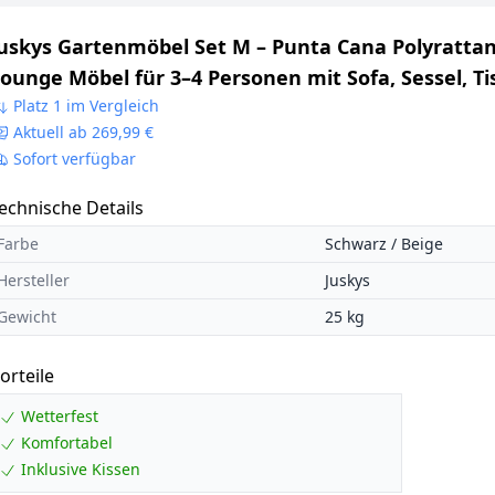
uskys Gartenmöbel Set M – Punta Cana Polyratta
ounge Möbel für 3–4 Personen mit Sofa, Sessel, Ti
issen, wetterfeste Balkonmöbel für Garten & Ter
Platz 1 im Vergleich
Aktuell ab 269,99 €
– Schwarz/Creme
Sofort verfügbar
echnische Details
Farbe
Schwarz / Beige
Hersteller
Juskys
Gewicht
25 kg
orteile
Wetterfest
Komfortabel
Inklusive Kissen