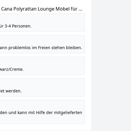
 Cana Polyrattan Lounge Möbel für 3–
lkonmöbel für Garten & Terrasse –
ür 3-4 Personen.
kann problemlos im Freien stehen bleiben.
hwarz/Creme.
det werden.
den und kann mit Hilfe der mitgelieferten