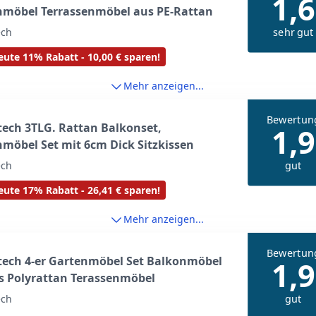
1,6
nmöbel Terrassenmöbel aus PE-Rattan
sehr gut
ech
ute 11% Rabatt - 10,00 € sparen!
Mehr anzeigen...
Bewertun
ech 3TLG. Rattan Balkonset,
1,9
möbel Set mit 6cm Dick Sitzkissen
gut
ech
ute 17% Rabatt - 26,41 € sparen!
Mehr anzeigen...
Bewertun
tech 4-er Gartenmöbel Set Balkonmöbel
1,9
s Polyrattan Terassenmöbel
gut
ech