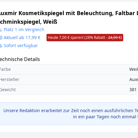
uxmir Kosmetikspiegel mit Beleuchtung, Faltbar 
chminkspiegel, Weiß
Platz 1 im Vergleich
Aktuell ab 17,99 €
Heute 7,00 € sparen! (28% Rabatt -
24,99 €
)
Sofort verfügbar
echnische Details
Farbe
Wei
Hersteller
Aux
Gewicht
381
Unsere Redaktion erarbeitet zur Zeit noch einen ausführlichen T
in ein paar Tagen noch einmal 