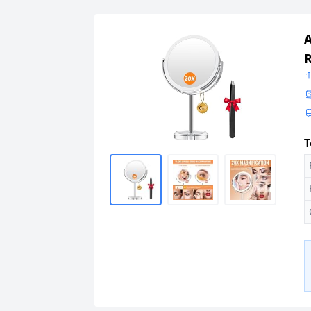
A
R
T