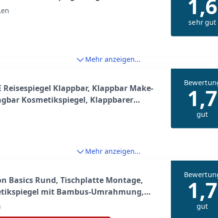
1,6
Len
sehr gut
Mehr anzeigen...
Bewertun
Reisespiegel Klappbar, Klappbar Make-
1,7
agbar Kosmetikspiegel, Klappbarer
piegel für Tischplatte, Handheld,
gut
e und Reisenutzung (Großer -
5.5CM)
Mehr anzeigen...
Bewertun
 Basics Rund, Tischplatte Montage,
1,7
tikspiegel mit Bambus-Umrahmung,
ßerung 1-fach/5-fach, 18.3 x 7.3 x 20.7
gut
n
chwarz