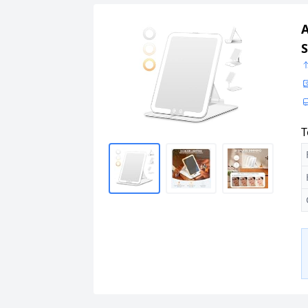
A
S
T