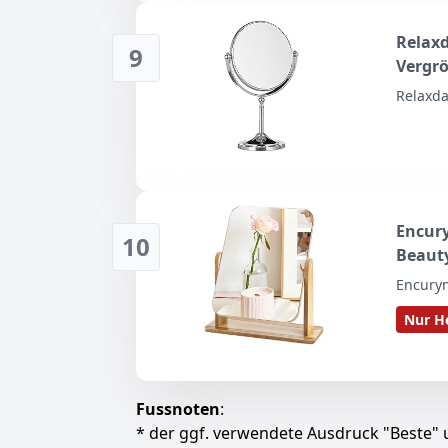
Relaxd
9
Vergr
Up Spi
Relaxd
silber
Encury
10
Beauty
Tischs
Encury
Schla
Nur He
Einfa
Fussnoten
:
* der ggf. verwendete Ausdruck "Beste" u