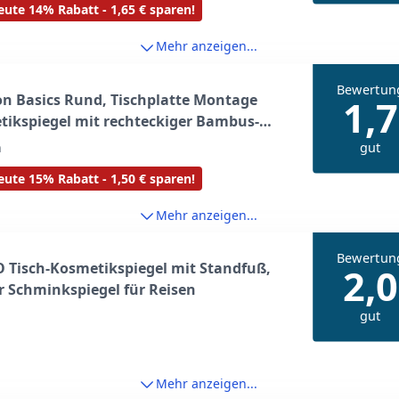
ute 14% Rabatt - 1,65 € sparen!
Mehr anzeigen...
Bewertun
n Basics Rund, Tischplatte Montage
1,7
ikspiegel mit rechteckiger Bambus-
, Vergrößerung 1-fach/5-fach, Chrom,
gut
n
x 8.5W cm
ute 15% Rabatt - 1,50 € sparen!
Mehr anzeigen...
Bewertun
 Tisch-Kosmetikspiegel mit Standfuß,
2,0
r Schminkspiegel für Reisen
gut
Mehr anzeigen...