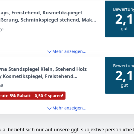
Bewertun
ays, Freistehend, Kosmetikspiegel
2,1
ößerung, Schminkspiegel stehend, Make
egel rund, zweiseitig HBT: 28x18x10cm,
gut
ays
Mehr anzeigen...
Bewertun
na Standspiegel Klein, Stehend Holz
2,1
 Kosmetikspiegel, Freistehend
piegel für Schminktisch Schreibtisch,
gut
na
fzimmer, Badezimmer Abnehmbar
ute 5% Rabatt - 0,50 € sparen!
chen
Mehr anzeigen...
.ä. bezieht sich nur auf unsere ggf. subjektive persönliche