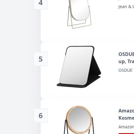
4
Jean & 
OSDUE 
5
up, Tr
Reises
OSDUE
Zuhaus
20.5x1
Amazon
6
Kosme
Vergrö
Amazo
cm, S