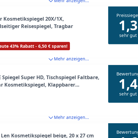
Mehr anzeigen...
Preissiege
 Kosmetikspiegel 20X/1X,
1,3
seitiger Reisespiegel, Tragbar
sehr gut
ute 43% Rabatt - 6,50 € sparen!
Mehr anzeigen...
Bewertun
Spiegel Super HD, Tischspiegel Faltbare,
1,4
r Kosmetikspiegel, Klappbarer
piegel für Tischplatte, Handheld,
sehr gut
se und Reisenutzung(Groß-Blau)
Mehr anzeigen...
Bewertun
 Len Kosmetikspiegel beige, 20 x 27 cm