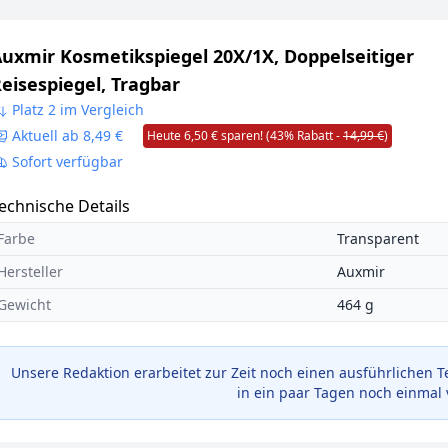
uxmir Kosmetikspiegel 20X/1X, Doppelseitiger
eisespiegel, Tragbar
Platz 2 im Vergleich
Aktuell ab 8,49 €
Heute 6,50 € sparen! (43% Rabatt -
14,99 €
)
Sofort verfügbar
echnische Details
Farbe
Transparent
Hersteller
Auxmir
Gewicht
464 g
Unsere Redaktion erarbeitet zur Zeit noch einen ausführlichen T
in ein paar Tagen noch einmal 