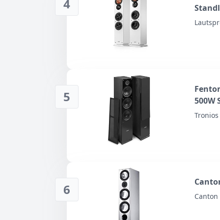
4
Standl
Lautspr
Fenton
5
500W 
Tronios 
Canton
6
Canton