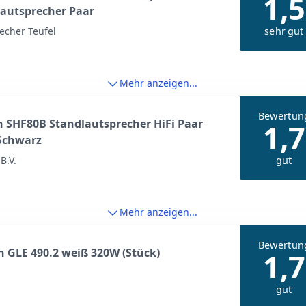
1,5
autsprecher Paar
sehr gut
echer Teufel
Mehr anzeigen...
Bewertun
 SHF80B Standlautsprecher HiFi Paar
1,7
Schwarz
gut
B.V.
Mehr anzeigen...
Bewertun
 GLE 490.2 weiß 320W (Stück)
1,7
gut