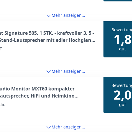
Mehr anzeigen...
Bewertun
 Signature 505, 1 STK. - kraftvoller 3, 5 -
1,8
tand-Lautsprecher mit edler Hochglanz-
für hervorragenden Stereo- und
gut
T
ino-Sound
Mehr anzeigen...
Bewertun
Audio Monitor MXT60 kompakter
2,0
autsprecher, HiFi und Heimkino
recher, Hi-Res Zertifiziert, Dolby Atmos
gut
dio
S:X kompatibel (Stück), Schwarz
Mehr anzeigen...