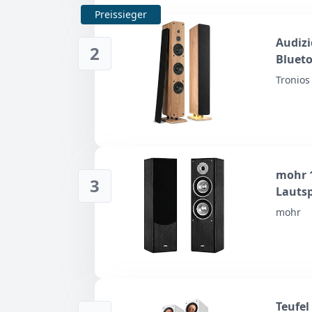
Preissieger
Audizi
2
Blueto
Lauts
Tronios 
Sounds
Fernb
mohr 1
3
Lautsp
Preis
mohr
Teufel