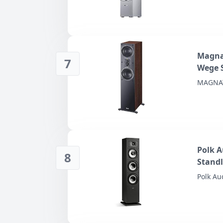
Magnat
7
Wege S
Front 
MAGNA
Heimk
Polk 
8
Standl
Lautsp
Polk Au
und DT