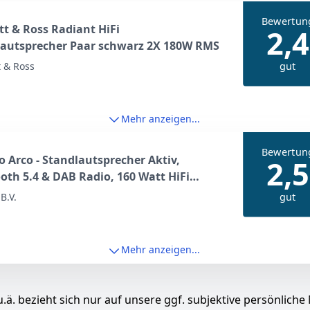
Bewertun
t & Ross Radiant HiFi
2,4
lautsprecher Paar schwarz 2X 180W RMS
gut
 & Ross
Mehr anzeigen...
Bewertun
o Arco - Standlautsprecher Aktiv,
2,5
oth 5.4 & DAB Radio, 160 Watt HiFi
precher Musikanlage & Heimkino
gut
B.V.
ystem, Ambiente Licht - USB, AUX,
l, Fernbedienung - Schwarz
Mehr anzeigen...
.ä. bezieht sich nur auf unsere ggf. subjektive persönliche