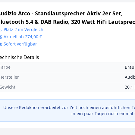
udizio Arco - Standlautsprecher Aktiv 2er Set,
luetooth 5.4 & DAB Radio, 320 Watt HiFi Lautspre
usikanlage & Heimkino Soundsystem, LED Licht -
Platz 2 im Vergleich
Aktuell ab 274,00 €
UX, Optical, Fernbedienung, Holzoptik Braun
Sofort verfügbar
echnische Details
Farbe
Brau
Hersteller
Audi
Gewicht
20,1
Unsere Redaktion erarbeitet zur Zeit noch einen ausführlichen T
in ein paar Tagen noch einmal 