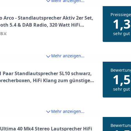
Mehr anzeigen...
Preissiege
o Arco - Standlautsprecher Aktiv 2er Set,
1,3
oth 5.4 & DAB Radio, 320 Watt HiFi
precher Musikanlage & Heimkino
sehr gut
B.V.
ystem, LED Licht - USB, AUX, Optical,
edienung, Holzoptik Braun
Mehr anzeigen...
Bewertun
 Paar Standlautsprecher SL10 schwarz,
1,5
recherboxen, HiFi Klang zum günstigen
sehr gut
Mehr anzeigen...
Bewertun
 Ultima 40 Mk4 Stereo Lautsprecher HiFi