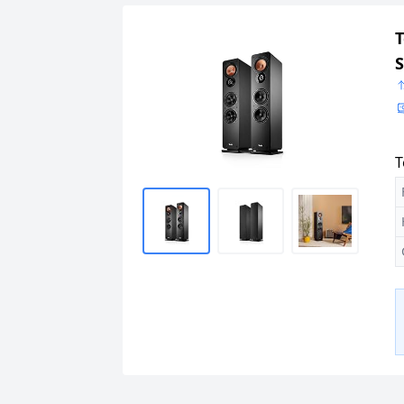
T
S
T