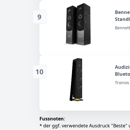
Bennet
9
Stand
Bennett
Audizi
10
Blueto
Lauts
Tronios 
Sounds
Optica
Fussnoten
:
* der ggf. verwendete Ausdruck "Beste" u