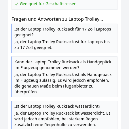
Geeignet für Geschäftsreisen
Fragen und Antworten zu Laptop Trolley
Rucksack Business Rolling 17 Zoll Laptop
Ist der Laptop Trolley Rucksack für 17 Zoll Laptops
Rucksack mit Rädern Handgepäck Groß
geeignet?
Rucksack Laptoptasche Rollkoffer für Herren
Ja, der Laptop Trolley Rucksack ist für Laptops bis
Damen Wasserdichte Aktenkoffer für Reisen /
zu 17 Zoll geeignet.
Männer / Frauen-Schwarz
Kann der Laptop Trolley Rucksack als Handgepäck
im Flugzeug genommen werden?
Ja, der Laptop Trolley Rucksack ist als Handgepäck
im Flugzeug zulässig. Es wird jedoch empfohlen,
die genauen Maße beim Fluganbieter zu
überprüfen.
Ist der Laptop Trolley Rucksack wasserdicht?
Ja, der Laptop Trolley Rucksack ist wasserdicht. Es
wird jedoch empfohlen, bei starkem Regen
zusätzlich eine Regenhülle zu verwenden.