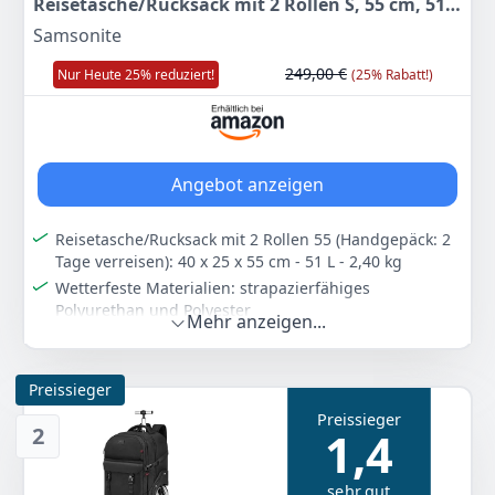
Reisetasche/Rucksack mit 2 Rollen S, 55 cm, 51
L, Gelb
Samsonite
249,00 €
Nur Heute 25% reduziert!
(25% Rabatt!)
Angebot anzeigen
Reisetasche/Rucksack mit 2 Rollen 55 (Handgepäck: 2
Tage verreisen): 40 x 25 x 55 cm - 51 L - 2,40 kg
Wetterfeste Materialien: strapazierfähiges
Polyurethan und Polyester
Mehr anzeigen...
Ergonomische, gepolsterte Rucksackriemen
Hauptfach mit Kreuzspanngurten
Preissieger
Paradiver Light: vielfältiger Modellmix, angefangen
von großvolumigen Gepäckstücken bis hin zu
Preissieger
2
1,4
Daypacks
Farbe
Hersteller
Gewicht
sehr gut
Gelb (Yellow)
Samsonite
2,4 kg