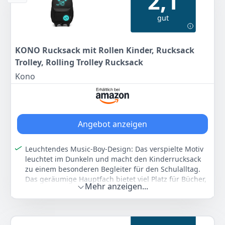
2,1
24 cm)
gut
EINFACHE UND KOMFORTABLE HANDHABUNG :
Leichtläufige Rollen und ergonomischer Griff
MIT LAPTOPFACH : Im Hauptfach befindet sich ein
KONO Rucksack mit Rollen Kinder, Rucksack
gepolstertes Laptopfach
Trolley, Rolling Trolley Rucksack
Farbe
Hersteller
Gewicht
Kono
Orange
normani
1,75 kg
44
90 €
UVP:
49,90 €
-10%
Angebot anzeigen
Zum Angebot
Leuchtendes Music-Boy-Design: Das verspielte Motiv
leuchtet im Dunkeln und macht den Kinderrucksack
zu einem besonderen Begleiter für den Schulalltag.
Das geräumige Hauptfach bietet viel Platz für Bücher,
Mehr anzeigen...
Hefte, Federmäppchen und weitere Schulutensilien
2-in-1 Schulrucksack mit Trolley: Die abnehmbare
Trolleybasis ermöglicht die flexible Nutzung als
klassischer Rucksack oder als Schultrolley. Der