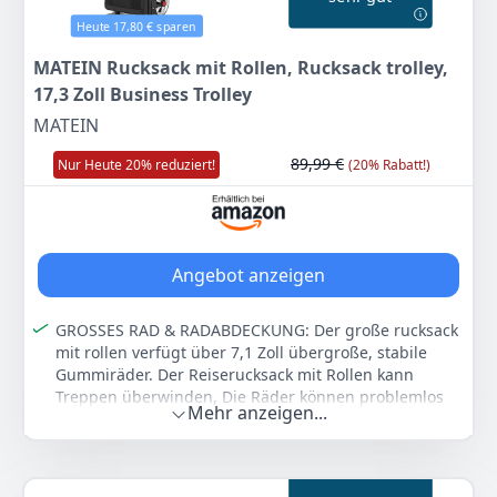
Heute 17,80 € sparen
186
75 €
MATEIN Rucksack mit Rollen, Rucksack trolley,
UVP:
249,00 €
-25%
17,3 Zoll Business Trolley
MATEIN
Zum Angebot
89,99 €
Nur Heute 20% reduziert!
(20% Rabatt!)
Angebot anzeigen
GROSSES RAD & RADABDECKUNG: Der große rucksack
mit rollen verfügt über 7,1 Zoll übergroße, stabile
Gummiräder. Der Reiserucksack mit Rollen kann
Treppen überwinden, Die Räder können problemlos
Mehr anzeigen...
unebene Untergründe wie Schnee, Sand oder
Kopfsteinpflaster bewältigen, ist stabiler und spart
Ihnen Zeit. Die hintere Tasche des Rucksack Trolley ist
so konzipiert, dass sie die Radabdeckung und die