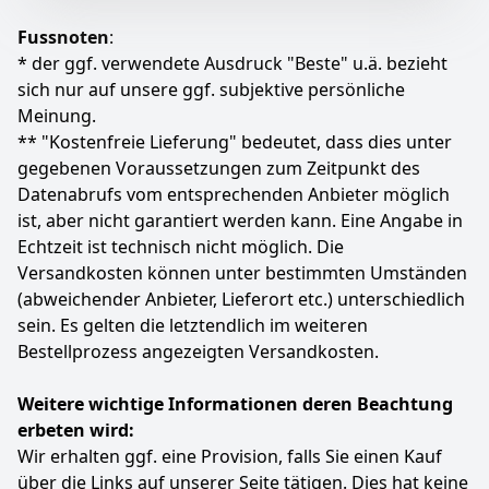
Schwarz
KONO
1,31 kg
HANDGEPÄCK FÜR FAST ALLE AIRLINES: Mit den
Fussnoten
:
Maßen 55 x 38 x 20 cm ist diese Reisetasche als Cabin
Bag für die Flugairlines Lufthansa, Eurowings,
31
* der ggf. verwendete Ausdruck "Beste" u.ä. bezieht
99 €
Ryanair, KLM, Volotea, Turkish Airlines, Wizz Air, Qatar
sich nur auf unsere ggf. subjektive persönliche
Airways, Emirates und vielen mehr geeignet
Meinung.
Zum Angebot
CLEVERE FÄCHERAUFTEILUNG AUF 38 L: Die
** "Kostenfreie Lieferung" bedeutet, dass dies unter
Reisetasche mit 5 Fächern bietet maximal Platz und
gegebenen Voraussetzungen zum Zeitpunkt des
Praktikabilität dank Hauptfach, zwei Vordertaschen,
Datenabrufs vom entsprechenden Anbieter möglich
einem Geheimfach Innen und einer Seitentasche
ist, aber nicht garantiert werden kann. Eine Angabe in
AN ALLES GEDACHT: Das hochwertige Material, die
leichtläufigen 4 Rollen, der höhenverstellbare
Echtzeit ist technisch nicht möglich. Die
Teleskopgriff und das schmutzresistente Material aus
Versandkosten können unter bestimmten Umständen
100 % Polyester machen die Tasche garantiert zu
(abweichender Anbieter, Lieferort etc.) unterschiedlich
deinem liebsten Reisebegleiter
sein. Es gelten die letztendlich im weiteren
FRONTLOADER-FUNKTION: Die Tasche lässt sich von
Bestellprozess angezeigten Versandkosten.
oben oder vorne über die große Öffnung beladen. Der
2-Wege Reißverschluss macht das Packen noch
einfacher und die Kompressionsgurte entlasten die
Weitere wichtige Informationen deren Beachtung
Reißverschlüsse und sorgen dafür, dass deiner
erbeten wird:
Gepäck sicher fixiert ist
Wir erhalten ggf. eine Provision, falls Sie einen Kauf
Farbe
Hersteller
Gewicht
über die Links auf unserer Seite tätigen. Dies hat keine