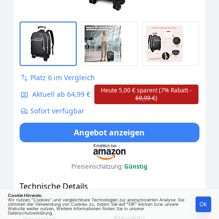
Platz 6 im Vergleich
Heute 5,00 € sparen! (7% Rabatt -
Aktuell ab 64,99 €
69,99 €
)
Sofort verfügbar
Angebot anzeigen
Preiseinschätzung:
Günstig
Technische Details
Cookie Hinweis:
Wir nutzen "Cookies" und vergleichbare Technologien zur anonymisierten Analyse. Sie
Farbe
Schwarz
Ok
stimmen der Verwendung von Cookies zu, indem Sie auf "OK" klicken bzw. unsere
Website weiter nutzen. Weitere Informationen finden Sie in unserer
Datenschutzerklärung
.
Hersteller
BMaoBBo