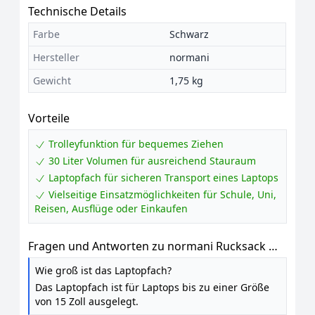
Technische Details
Farbe
Schwarz
Hersteller
normani
Gewicht
1,75 kg
Vorteile
Trolleyfunktion für bequemes Ziehen
30 Liter Volumen für ausreichend Stauraum
Laptopfach für sicheren Transport eines Laptops
Vielseitige Einsatzmöglichkeiten für Schule, Uni,
Reisen, Ausflüge oder Einkaufen
Fragen und Antworten zu normani Rucksack mit
Trolleyfunktion - 30 Liter Volumen
Wie groß ist das Laptopfach?
Rucksacktrolley zum ziehen mit Laptopfach für
Das Laptopfach ist für Laptops bis zu einer Größe
Schule, Uni, Reisen, Ausflüge oder Einkaufen
von 15 Zoll ausgelegt.
Schwarz 30 Liter