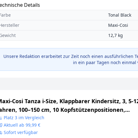
echnische Details
Farbe
Tonal Black
Hersteller
Maxi-Cosi
Gewicht
12,7 kg
Unsere Redaktion erarbeitet zur Zeit noch einen ausführlichen T
in ein paar Tagen noch einmal 
axi-Cosi Tanza i-Size, Klappbarer Kindersitz, 3, 5-1
ahren, 100–150 cm, 10 Kopfstützenpositionen,
ragbarer Reiseautositz, G-CELL Seitenaufprallschu
Platz 3 im Vergleich
Aktuell ab 99,99 €
mweltfreundliche Produktion, Full Black
Sofort verfügbar