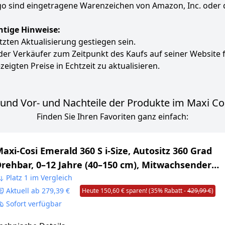
 sind eingetragene Warenzeichen von Amazon, Inc. oder 
htige Hinweise:
etzten Aktualisierung gestiegen sein.
 der Verkäufer zum Zeitpunkt des Kaufs auf seiner Website 
zeigten Preise in Echtzeit zu aktualisieren.
und Vor- und Nachteile der Produkte im Maxi Cosi
Finden Sie Ihren Favoriten ganz einfach:
axi-Cosi Emerald 360 S i-Size, Autositz 360 Grad
rehbar, 0–12 Jahre (40–150 cm), Mitwachsender
indersitz 0-36kg, ISOFIX-Kindersitz, 4 Liegepositio
Platz 1 im Vergleich
Aktuell ab 279,39 €
Heute 150,60 € sparen! (35% Rabatt -
429,99 €
)
-CELL Seitenaufprallschutz, Tonal Graphite
Sofort verfügbar