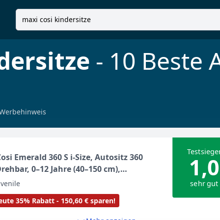
dersitze
- 10 Beste
Werbehinweis
Testsiege
osi Emerald 360 S i-Size, Autositz 360
1,0
rehbar, 0–12 Jahre (40–150 cm),
hsender Kindersitz 0-36kg, ISOFIX-
sehr gut
uvenile
sitz, 4 Liegepositionen, G-CELL
ute 35% Rabatt - 150,60 € sparen!
aufprallschutz, Tonal Graphite