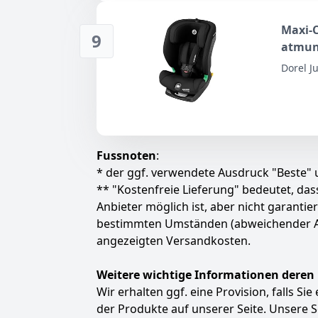
Maxi-C
9
atmun
Kinder
Dorel J
ISOFIX
Kopfst
Fussnoten
:
* der ggf. verwendete Ausdruck "Beste" u
** "Kostenfreie Lieferung" bedeutet, d
Anbieter möglich ist, aber nicht garanti
bestimmten Umständen (abweichender Anbie
angezeigten Versandkosten.
Weitere wichtige Informationen deren
Wir erhalten ggf. eine Provision, falls Si
der Produkte auf unserer Seite. Unsere