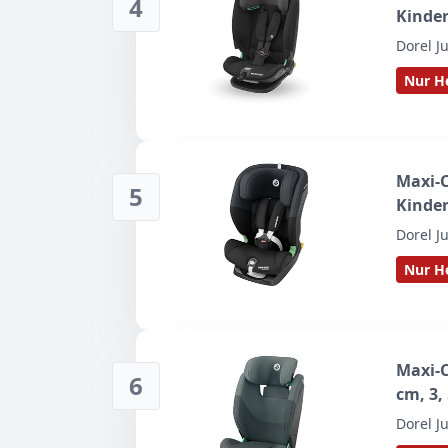
4
Kinder
G-CELL
Dorel J
Liegep
Nur He
Kopfst
Maxi-C
5
Kinder
ISOFIX
Dorel J
Kopfst
Nur He
Sicher
Maxi-C
6
cm, 3,
Liegep
Dorel J
CELL S