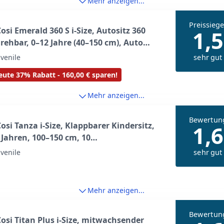
Mehr anzeigen...
Preissiege
osi Emerald 360 S i-Size, Autositz 360
1,5
rehbar, 0–12 Jahre (40–150 cm), Auto
sitz, Baby Autositz, FlexiSpin-Drehung, 4
sehr gut
uvenile
ositionen, G-CELL Seitenaufprallschutz,
ute 37% Rabatt - 160,00 € sparen!
Black
Mehr anzeigen...
Bewertun
osi Tanza i-Size, Klappbarer Kindersitz,
1,6
2 Jahren, 100–150 cm, 10
ützenpositionen, Tragbarer
sehr gut
uvenile
utositz, G-CELL Seitenaufprallschutz,
freundliche Produktion, Full Black
Mehr anzeigen...
Bewertun
osi Titan Plus i-Size, mitwachsender