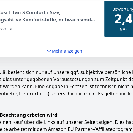
Bewertun
osi Titan S Comfort i-Size,
2,4
gsaktive Komfortstoffe, mitwachsender
sitz, 15 Monate–12 Jahre (76–150 cm),
gut
uvenile
 Kindersitz Auto, 5 Sitzposition & 13
ützenstufen, Authentic Black
Mehr anzeigen...
.ä. bezieht sich nur auf unsere ggf. subjektive persönliche
ass dies unter gegebenen Voraussetzungen zum Zeitpunkt 
ert werden kann. Eine Angabe in Echtzeit ist technisch nich
ter, Lieferort etc.) unterschiedlich sein. Es gelten die le
 Beachtung erbeten wird:
e einen Kauf über die Links auf unserer Seite tätigen. Dies 
 Seite arbeitet mit dem Amazon EU Partner-/Affiliatepro