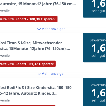
1,6
autositz, 15 Monat-12 Jahre (76-150 cm),
-Seitenaufprallschutz, 4
sehr gut
uvenile
ositionen, weiche Schaumstoffpolster in
ute 33% Rabatt - 100,30 € sparen!
ütze, Authentic Black
Mehr anzeigen...
Bewertun
osi Titan S i-Size, Mitwachsender
1,6
sitz, 15Monate–12Jahre (76–150cm),
 Kindersitz Auto, 5 Sitzpositionen, 13
sehr gut
uvenile
ützenstufen, G-CELL-Schutz, 5-Punkt-
ute 25% Rabatt - 61,37 € sparen!
heitsgurt, Tonal Black
Mehr anzeigen...
Bewertun
osi RodiFix S i-Size Kindersitz, 100–150
1,6
 5–12 Jahre, Autositz Kinder, 3
ositionen, Verstellbare Höhe/Breite, G-
sehr gut
uvenile
ide Impact Protection, AirProtect, Tonal