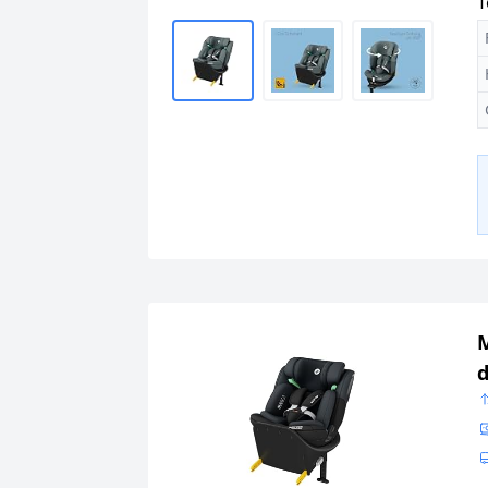
T
M
d
A
S