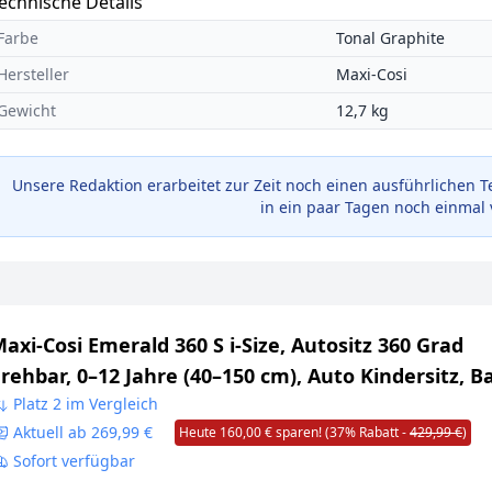
echnische Details
Farbe
Tonal Graphite
Hersteller
Maxi-Cosi
Gewicht
12,7 kg
Unsere Redaktion erarbeitet zur Zeit noch einen ausführlichen T
in ein paar Tagen noch einmal 
axi-Cosi Emerald 360 S i-Size, Autositz 360 Grad
rehbar, 0–12 Jahre (40–150 cm), Auto Kindersitz, B
utositz, FlexiSpin-Drehung, 4 Liegepositionen, G-
Platz 2 im Vergleich
Aktuell ab 269,99 €
Heute 160,00 € sparen! (37% Rabatt -
429,99 €
)
eitenaufprallschutz, Tonal Black
Sofort verfügbar