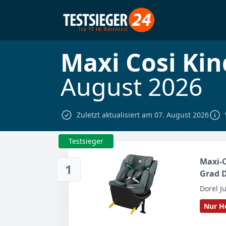
Maxi Cosi Kin
August 2026
Zuletzt aktualisiert am 07. August 2026
Testsieger
Maxi-C
1
Grad D
Mitwac
Dorel J
Kinder
Nur He
Seiten