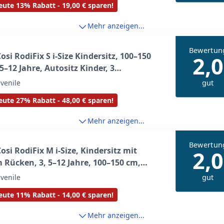
ute 13% Rabatt - 19,00 € sparen!
ite
Mehr anzeigen...
Bewertun
osi RodiFix S i-Size Kindersitz, 100–150
2,0
 5–12 Jahre, Autositz Kinder, 3
ositionen, Verstellbare Höhe/Breite, G-
gut
uvenile
ide Impact Protection, AirProtect, Tonal
ute 27% Rabatt - 48,00 € sparen!
Mehr anzeigen...
Bewertun
osi RodiFix M i-Size, Kindersitz mit
2,0
Rücken, 3, 5–12 Jahre, 100–150 cm,
-Kindersitz, G-CELL
gut
uvenile
aufprallschutz, verstellbare Höhe,
ute 11% Rabatt - 14,00 € sparen!
les und einfaches Anschnallen, Basic
Mehr anzeigen...