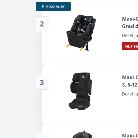
Preissieger
Maxi-C
2
Grad d
Kinder
Dorel J
Liegep
Nur He
Tonal 
Maxi-C
3
3, 5-1
Kopfst
Dorel J
Reisea
Umwelt
Maxi-C