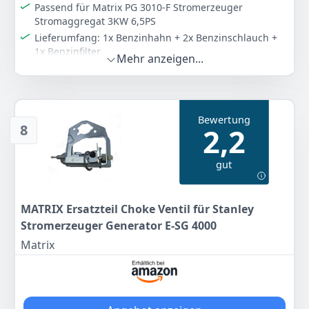
Passend für Matrix PG 3010-F Stromerzeuger
Stromaggregat 3KW 6,5PS
Lieferumfang: 1x Benzinhahn + 2x Benzinschlauch +
1x Benzinfilter
Mehr anzeigen...
Farbe
Hersteller
Gewicht
-
MCHNIC
140 g
10
Bewertung
99 €
8
2,2
Zum Angebot
gut
MATRIX Ersatzteil Choke Ventil für Stanley
Stromerzeuger Generator E-SG 4000
Matrix