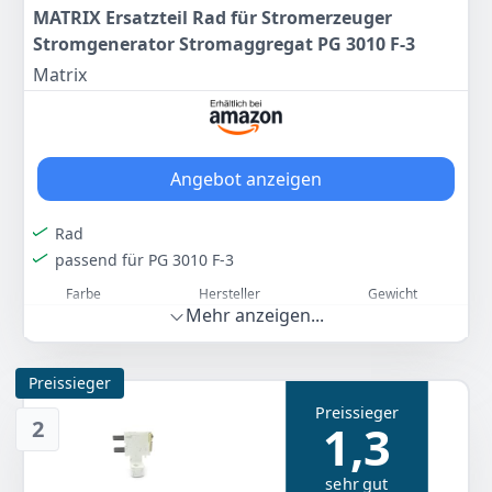
MATRIX Ersatzteil Rad für Stromerzeuger
Stromgenerator Stromaggregat PG 3010 F-3
Matrix
Angebot anzeigen
Rad
passend für PG 3010 F-3
Farbe
Hersteller
Gewicht
Mehr anzeigen...
-
HBH
-
17
90 €
Preissieger
Preissieger
2
1,3
Zum Angebot
sehr gut