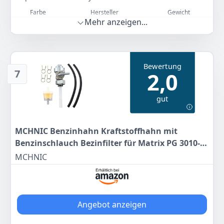
Farbe
Hersteller
Gewicht
Mehr anzeigen...
-
HBH
-
8
90 €
Bewertung
7
2,0
Zum Angebot
gut
MCHNIC Benzinhahn Kraftstoffhahn mit
Benzinschlauch Bezinfilter für Matrix PG 3010-F
3KW 6,5PS
MCHNIC
Angebot anzeigen