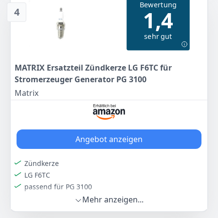
Bewertung
4
1,4
Zum Angebot
sehr gut
MATRIX Ersatzteil Zündkerze LG F6TC für
Stromerzeuger Generator PG 3100
Matrix
Angebot anzeigen
Zündkerze
LG F6TC
passend für PG 3100
Mehr anzeigen...
Farbe
Hersteller
Gewicht
-
HBH
-