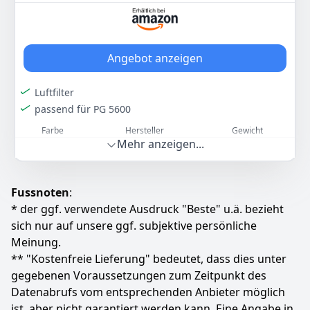
Angebot anzeigen
Luftfilter
passend für PG 5600
Farbe
Hersteller
Gewicht
Mehr anzeigen...
-
HBH
-
15
90 €
Fussnoten
:
* der ggf. verwendete Ausdruck "Beste" u.ä. bezieht
Zum Angebot
sich nur auf unsere ggf. subjektive persönliche
Meinung.
** "Kostenfreie Lieferung" bedeutet, dass dies unter
gegebenen Voraussetzungen zum Zeitpunkt des
Datenabrufs vom entsprechenden Anbieter möglich
ist, aber nicht garantiert werden kann. Eine Angabe in