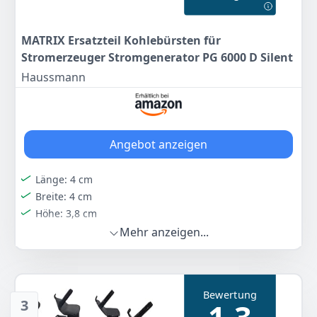
MATRIX Ersatzteil Kohlebürsten für
Stromerzeuger Stromgenerator PG 6000 D Silent
Haussmann
Angebot anzeigen
Länge: 4 cm
Breite: 4 cm
Höhe: 3,8 cm
Mehr anzeigen...
Farbe
Hersteller
Gewicht
-
HBH
-
9
90 €
Bewertung
3