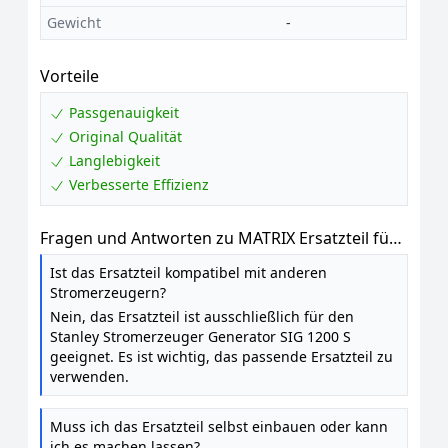
Gewicht
-
Vorteile
Passgenauigkeit
Original Qualität
Langlebigkeit
Verbesserte Effizienz
Fragen und Antworten zu MATRIX Ersatzteil für
Stanley Zündsensor für Stromerzeuger
Ist das Ersatzteil kompatibel mit anderen
Generator SIG 1200 S
Stromerzeugern?
Nein, das Ersatzteil ist ausschließlich für den
Stanley Stromerzeuger Generator SIG 1200 S
geeignet. Es ist wichtig, das passende Ersatzteil zu
verwenden.
Muss ich das Ersatzteil selbst einbauen oder kann
ich es machen lassen?