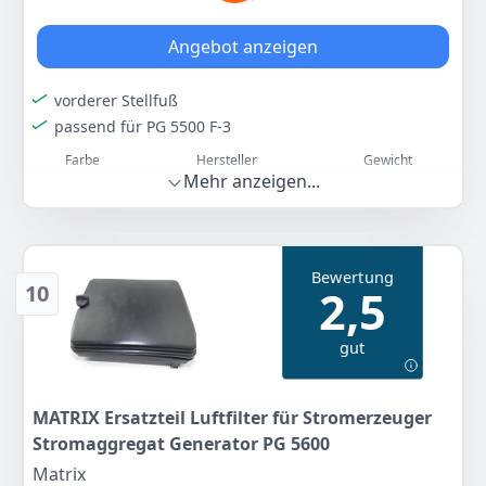
Angebot anzeigen
vorderer Stellfuß
passend für PG 5500 F-3
Farbe
Hersteller
Gewicht
Mehr anzeigen...
-
HBH
-
6
90 €
Bewertung
10
2,5
Zum Angebot
gut
MATRIX Ersatzteil Luftfilter für Stromerzeuger
Stromaggregat Generator PG 5600
Matrix