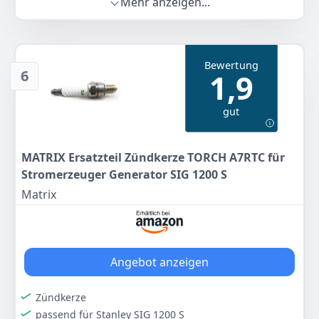
Mehr anzeigen...
-
HBH
-
9
90 €
Bewertung
6
1,9
Zum Angebot
gut
MATRIX Ersatzteil Zündkerze TORCH A7RTC für
Stromerzeuger Generator SIG 1200 S
Matrix
Angebot anzeigen
Zündkerze
passend für Stanley SIG 1200 S