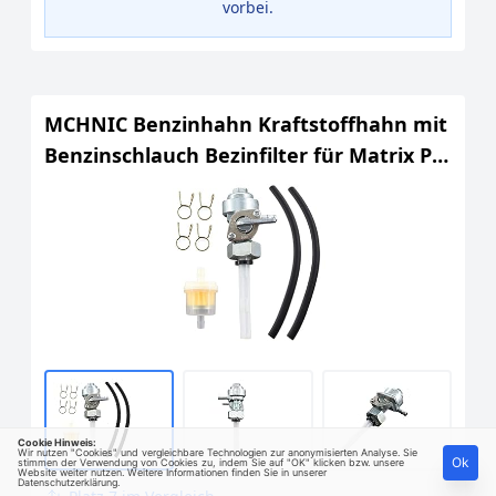
vorbei.
MCHNIC Benzinhahn Kraftstoffhahn mit
Benzinschlauch Bezinfilter für Matrix PG
3010-F 3KW 6, 5PS
Cookie Hinweis:
Wir nutzen "Cookies" und vergleichbare Technologien zur anonymisierten Analyse. Sie
Ok
stimmen der Verwendung von Cookies zu, indem Sie auf "OK" klicken bzw. unsere
Website weiter nutzen. Weitere Informationen finden Sie in unserer
Datenschutzerklärung
.