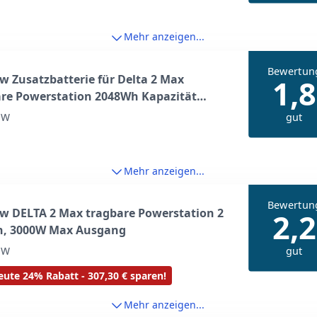
Mehr anzeigen...
Bewertun
w Zusatzbatterie für Delta 2 Max
1,8
are Powerstation 2048Wh Kapazität
4-Batterie für Haushaltsreserve,
gut
OW
esparen, im Freien, Wohnmobil,
ng
Mehr anzeigen...
Bewertun
w DELTA 2 Max tragbare Powerstation 2
2,2
h, 3000W Max Ausgang
gut
OW
ute 24% Rabatt - 307,30 € sparen!
Mehr anzeigen...