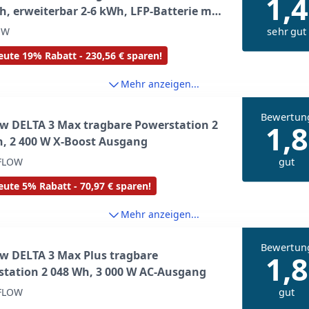
1,4
, erweiterbar 2-6 kWh, LFP-Batterie mit
yklen, 80% Ladung <1 Std, 3000W Max
sehr gut
OW
gsleistung, Solargenerator für
ute 19% Rabatt - 230,56 € sparen!
se, Camping, Wohnmobil
Mehr anzeigen...
Bewertun
w DELTA 3 Max tragbare Powerstation 2
1,8
, 2 400 W X-Boost Ausgang
gut
FLOW
ute 5% Rabatt - 70,97 € sparen!
Mehr anzeigen...
Bewertun
w DELTA 3 Max Plus tragbare
1,8
tation 2 048 Wh, 3 000 W AC-Ausgang
gut
FLOW