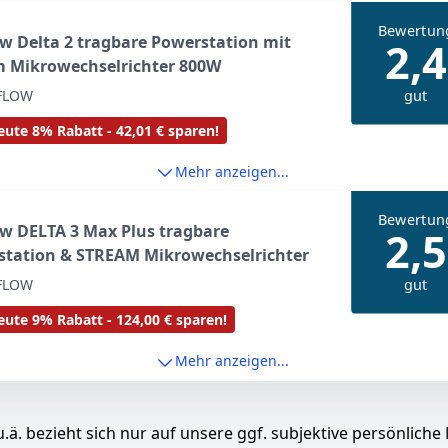
Bewertun
w Delta 2 tragbare Powerstation mit
2,4
m Mikrowechselrichter 800W
gut
FLOW
ute 8% Rabatt - 42,01 € sparen!
Mehr anzeigen...
Bewertun
w DELTA 3 Max Plus tragbare
2,5
station & STREAM Mikrowechselrichter
gut
FLOW
ute 9% Rabatt - 124,00 € sparen!
Mehr anzeigen...
.ä. bezieht sich nur auf unsere ggf. subjektive persönliche