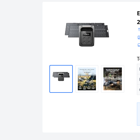
E
2
T