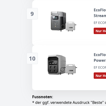
EcoFlo
9
Strea
EF ECO
Nur He
EcoFlo
10
Power
EF ECO
Nur He
Fussnoten
:
* der ggf. verwendete Ausdruck "Beste" u