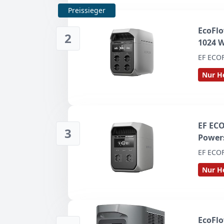
Preissieger
EcoFlo
2
1024 
EF ECO
Nur He
EF ECO
3
Powers
W AC (
EF ECO
Schnel
Nur He
Wohnm
EcoFlo