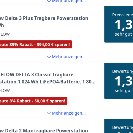
Mehr anzeigen...
Preissiege
w Delta 3 Plus Tragbare Powerstation
1,3
Wh
sehr gut
FLOW
ute 39% Rabatt - 394,00 € sparen!
Mehr anzeigen...
Bewertun
FLOW DELTA 3 Classic Tragbare
1,3
tation 1 024 Wh LiFePO4-Batterie, 1 800
3 600 W Spitze), 100 W USB-C, 1-Stunden-
sehr gut
FLOW
lladung. Solargenerator für Camping,
ute 8% Rabatt - 50,00 € sparen!
obil & Notstrom zu Hause
Mehr anzeigen...
Bewertun
w Delta 2 Max tragbare Powerstation