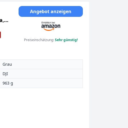
Angebot anzeigen
a,
her,
Preiseinschätzung:
Sehr günstig!
Grau
DJI
963 g