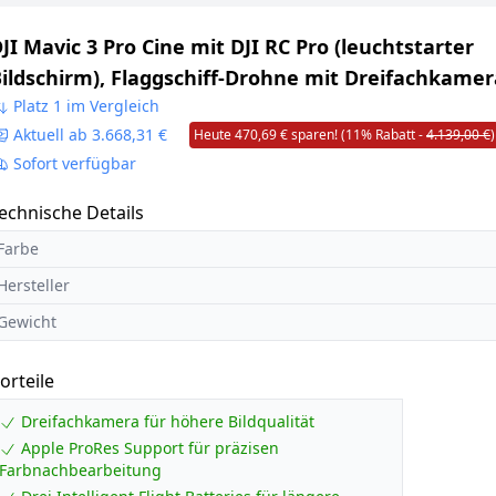
JI Mavic 3 Pro Cine mit DJI RC Pro (leuchtstarter
ildschirm), Flaggschiff-Drohne mit Dreifachkamer
pple ProRes Support für 3 Kameras und 1 TB Speic
Platz 1 im Vergleich
Aktuell ab 3.668,31 €
Heute 470,69 € sparen! (11% Rabatt -
4.139,00 €
)
rei Intelligent Flight Batteries und mehr
Sofort verfügbar
echnische Details
Farbe
Hersteller
Gewicht
orteile
Dreifachkamera für höhere Bildqualität
Apple ProRes Support für präzisen
Farbnachbearbeitung