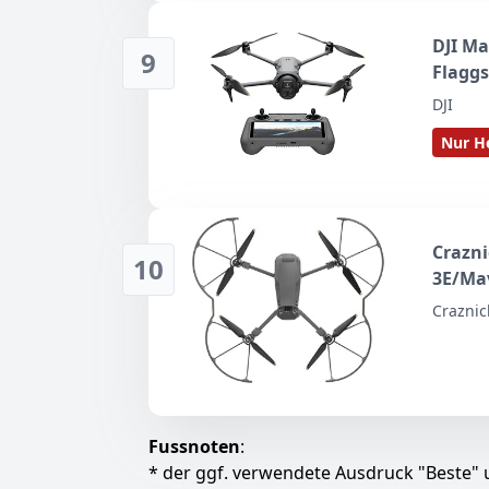
DJI Ma
9
Flaggs
DJI
Nur He
Crazni
10
3E/Mav
Cine/M
Craznic
Schnel
3 Seri
Fussnoten
:
* der ggf. verwendete Ausdruck "Beste" u