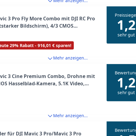
Mehr anzeigen...
Preissiege
vic 3 Pro Fly More Combo mit DJI RC Pro
1,2
tstarker Bildschirm), 4/3 CMOS
blad-Kamera, drei Intelligent Flight
sehr gut
ies, Ladestation, ND-Filterset,
ute 29% Rabatt - 916,01 € sparen!
adrohne für Erwachsene
Mehr anzeigen...
Bewertun
avic 3 Cine Premium Combo, Drohne mit
1,2
OS Hasselblad-Kamera, 5.1K Video,
rektionale Hindernisvermeidung, 46
sehr gut
ugzeit, 15 km Videoübertragung, inkl.
 Pro, drei Akkus
Mehr anzeigen...
Bewertun
ler für DJI Mavic 3 Pro/Mavic 3 Pro