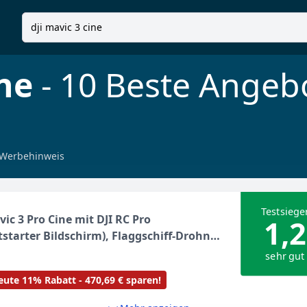
ine
- 10 Beste Angeb
Werbehinweis
Testsiege
vic 3 Pro Cine mit DJI RC Pro
1,2
tstarter Bildschirm), Flaggschiff-Drohne
eifachkamera, Apple ProRes Support für
sehr gut
ras und 1 TB Speicher, drei Intelligent
ute 11% Rabatt - 470,69 € sparen!
 Batteries und mehr