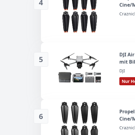
4
Cine/M
Mavic 
Craznic
Blätte
Serie
DJI Ai
5
mit Bi
DJI
Nur He
Propel
6
Cine/M
Mavic 
Craznic
Blätte