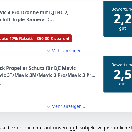
Bewertun
vic 4 Pro-Drohne mit DJI RC 2,
2,2
chiff-Triple-Kamera-D...
gut
ute 17% Rabatt - 350,00 € sparen!
Mehr anzeigen...
Bewertun
ck Propeller Schutz für DJI Mavic
2,5
ic 3T/Mavic 3M/Mavic 3 Pro/Mavic 3 Pro
avic 3/Mavic 3 Cine/Mavic 3 Classic
gut
k
lspanner Prop Blade Guard für DJI Mavic
e Drohnen
Mehr anzeigen...
.ä. bezieht sich nur auf unsere ggf. subjektive persönliche