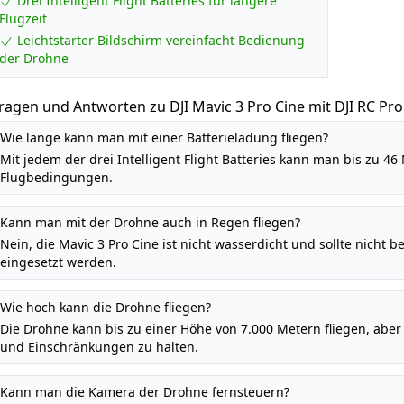
Drei Intelligent Flight Batteries für längere
Flugzeit
Leichtstarter Bildschirm vereinfacht Bedienung
der Drohne
ragen und Antworten zu DJI Mavic 3 Pro Cine mit DJI RC Pro 
laggschiff-Drohne mit Dreifachkamera, Apple ProRes Suppo
Wie lange kann man mit einer Batterieladung fliegen?
rei Intelligent Flight Batteries und mehr
Mit jedem der drei Intelligent Flight Batteries kann man bis zu 46
Flugbedingungen.
Kann man mit der Drohne auch in Regen fliegen?
Nein, die Mavic 3 Pro Cine ist nicht wasserdicht und sollte nicht
eingesetzt werden.
Wie hoch kann die Drohne fliegen?
Die Drohne kann bis zu einer Höhe von 7.000 Metern fliegen, aber es
und Einschränkungen zu halten.
Kann man die Kamera der Drohne fernsteuern?