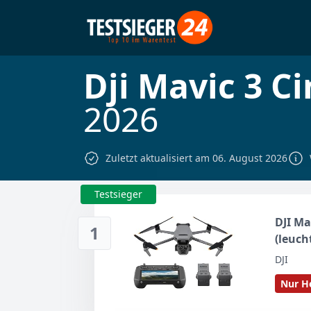
Dji Mavic 3 C
2026
Zuletzt aktualisiert am 06. August 2026
Testsieger
DJI Ma
1
(leuch
mit Dr
DJI
3 Kame
Nur He
Flight