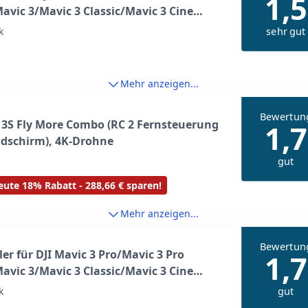
1,5
avic 3/Mavic 3 Classic/Mavic 3 Cine
3E/ Mavic 3T/Mavic 3M Ersatzpropeller
sehr gut
k
r Geräuscharm Flügel für DJI Mavic 3
 Drohnen Zubehör Orange
Mehr anzeigen...
Bewertun
r 3S Fly More Combo (RC 2 Fernsteuerung
1,7
ldschirm), 4K-Drohne
gut
ute 18% Rabatt - 288,66 € sparen!
Mehr anzeigen...
Bewertun
ler für DJI Mavic 3 Pro/Mavic 3 Pro
1,7
avic 3/Mavic 3 Classic/Mavic 3 Cine
3E/ Mavic 3T/Mavic 3M Ersatzpropeller
gut
k
r Geräuscharm Flügel für DJI Mavic 3