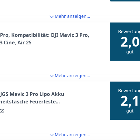
Drohnen Zubehör Silber
Mehr anzeigen...
Bewertun
 Pro, Kompatibilität: DJI Mavic 3 Pro,
2,0
3 Cine, Air 2S
gut
Mehr anzeigen...
Bewertun
GS Mavic 3 Pro Lipo Akku
2,1
heitstasche Feuerfeste
ionsgeschützte Batterien
gut
GS
ahrungsschutztasche für DJI Air 3 /
3 / Mavic 3 Classic/Mavic 3 Cine (für 3
ien)
Mehr anzeigen...