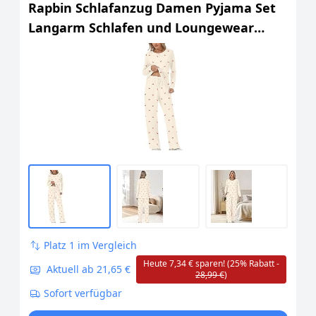
Rapbin Schlafanzug Damen Pyjama Set
Langarm Schlafen und Loungewear
Damen Kirschen Schlafhose mit Taschen
Herbst Lang Hausanzug
Zweiteiliger(Aprikosen Kirschmuster M)
Platz 1 im Vergleich
Heute 7,34 € sparen! (25% Rabatt -
Aktuell ab 21,65 €
28,99 €
)
Sofort verfügbar