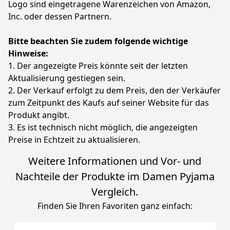
Rosa
Litherday
-
Logo sind eingetragene Warenzeichen von Amazon,
Inc. oder dessen Partnern.
14
99 €
Statt:
17,99 €
-17%
Bitte beachten Sie zudem folgende wichtige
Hinweise:
Zum Angebot
1. Der angezeigte Preis könnte seit der letzten
Aktualisierung gestiegen sein.
2. Der Verkauf erfolgt zu dem Preis, den der Verkäufer
zum Zeitpunkt des Kaufs auf seiner Website für das
Produkt angibt.
3. Es ist technisch nicht möglich, die angezeigten
Preise in Echtzeit zu aktualisieren.
Weitere Informationen und Vor- und
Nachteile der Produkte im Damen Pyjama
Vergleich.
Finden Sie Ihren Favoriten ganz einfach: