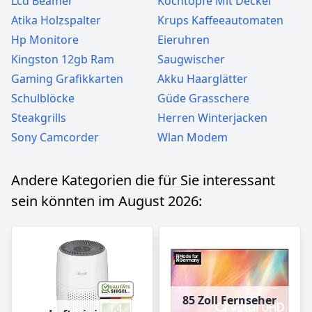
Lcd Beamer
Kochtöpfe Mit Deckel
Atika Holzspalter
Krups Kaffeeautomaten
Hp Monitore
Eieruhren
Kingston 12gb Ram
Saugwischer
Gaming Grafikkarten
Akku Haarglätter
Schulblöcke
Güde Grasschere
Steakgrills
Herren Winterjacken
Sony Camcorder
Wlan Modem
Andere Kategorien die für Sie interessant
sein könnten im August 2026:
85 Zoll Fernseher