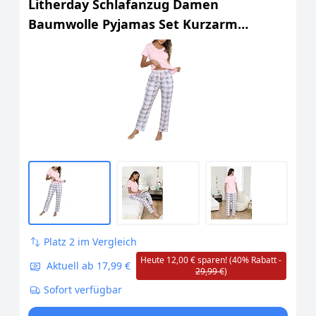
Litherday Schlafanzug Damen
Baumwolle Pyjamas Set Kurzarm
Nachtwäsche Set Zweiteiliger mit Lang
Pyjamahose und Shirt Casual Elastischer
Bund Sleepwear
Platz 2 im Vergleich
Heute 12,00 € sparen! (40% Rabatt -
Aktuell ab 17,99 €
29,99 €
)
Sofort verfügbar