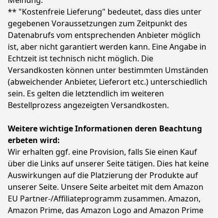
Meinung.
verformt sich nach dem Waschen nicht so leicht. Sehr
Schlafhose verfügt über einen verstellbaren
** "Kostenfreie Lieferung" bedeutet, dass dies unter
dunkle Farben werden vor dem Tragen gewaschen
Kordelzug für mehr Komfort. Zwei seitliche, tiefe und
gegebenen Voraussetzungen zum Zeitpunkt des
breite Taschen bieten Platz für Ihr Handy oder andere
Farbe
Hersteller
Gewicht
Datenabrufs vom entsprechenden Anbieter möglich
Gegenstände.
Schwarz
Uniexcosm
-
ist, aber nicht garantiert werden kann. Eine Angabe in
【Perfekt für zu Hause】Diese ultra-weichen Damen
Schlafanzüge Kurz sind ideal zum Schlafen,
Echtzeit ist technisch nicht möglich. Die
12
19 €
Entspannen, Lesen oder für den täglichen Gebrauch.
Versandkosten können unter bestimmten Umständen
Statt:
14,34 €
-15%
Das Damen-Schlafanzug-Set sorgt für süße Träume
(abweichender Anbieter, Lieferort etc.) unterschiedlich
und ist auch ein perfektes Geschenk für Familie oder
sein. Es gelten die letztendlich im weiteren
Freunde.
Zum Angebot
Bestellprozess angezeigten Versandkosten.
【Pflegehinweis】: Schlafanzüge mit kaltem Wasser
waschen, nicht bleichen. Neutrales Waschmittel wird
empfohlen. Kann per Hand oder in der Maschine
Weitere wichtige Informationen deren Beachtung
gewaschen werden. Die maximale Waschtemperatur
erbeten wird:
sollte unter 40 °C liegen. Wenn Sie Fragen zur Größe
Wir erhalten ggf. eine Provision, falls Sie einen Kauf
oder zum Produkt haben, kontaktieren Sie uns gerne
über die Links auf unserer Seite tätigen. Dies hat keine
jederzeit. Wir stehen Ihnen jederzeit zur Verfügung.
Auswirkungen auf die Platzierung der Produkte auf
(Wenn Sie einen lockeren Stil bevorzugen, wählen Sie
bitte ein bis zwei Größen größer als Ihre tatsächliche
unserer Seite. Unsere Seite arbeitet mit dem Amazon
Größe.)
EU Partner-/Affiliateprogramm zusammen. Amazon,
Amazon Prime, das Amazon Logo and Amazon Prime
Farbe
Hersteller
Gewicht