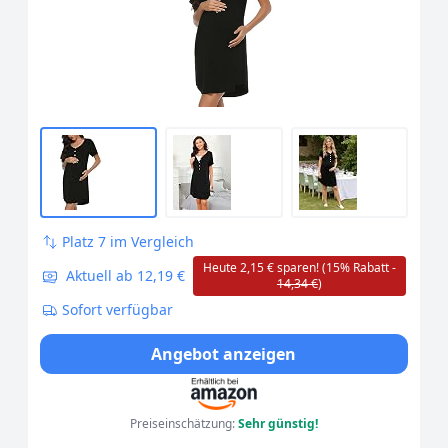
Umstandsnachthemd für Schwangere
oder Stillende Frauen Schwarz 3XL
Platz 7 im Vergleich
Heute 2,15 € sparen! (15% Rabatt -
Aktuell ab 12,19 €
14,34 €
)
Sofort verfügbar
Angebot anzeigen
Preiseinschätzung:
Sehr günstig!