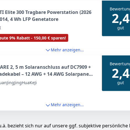
Bewertun
I Elite 300 Tragbare Powerstation (2026
2,4
014, 4 Wh LFP Genetatore
gut
I
ute 9% Rabatt - 150,00 € sparen!
Mehr anzeigen...
Bewertun
RE 2, 5 m Solaranschluss auf DC7909 +
2,4
adekabel – 12 AWG + 14 AWG Solarpanel-
gerungskabel für Jackery, BLUETTI,
gut
uanJingJingHuaKeJi
L, Goal Zero Yeti, Anker Portable Power
n
Mehr anzeigen...
.ä. bezieht sich nur auf unsere ggf. subjektive persönliche