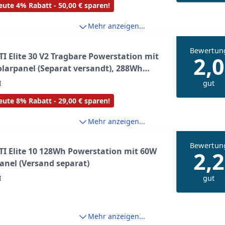
ute 4% Rabatt - 50,00 € sparen!
g, Off-grid, Stromausfall
Mehr anzeigen...
Bewertun
I Elite 30 V2 Tragbare Powerstation mit
2,0
larpanel (Separat versandt), 288Wh
4 Solargenerator, 600W AC Ausgang
gut
I
 Power Lifting), ideal für Outdoor
ute 8% Rabatt - 29,00 € sparen!
g, Notfälle
Mehr anzeigen...
Bewertun
I Elite 10 128Wh Powerstation mit 60W
2,2
anel (Versand separat)
gut
I
Mehr anzeigen...