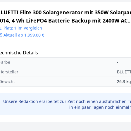
LUETTI Elite 300 Solargenerator mit 350W Solarpa
014, 4 Wh LiFePO4 Batterie Backup mit 2400W AC
Ausgängen (4800W Surge), Kompakte 3kWh
Platz 1 im Vergleich
Aktuell ab 1.999,00 €
owerstation für Zuhause, Notfall & Wohnmobil
echnische Details
Farbe
-
Hersteller
BLUETT
Gewicht
26,3 kg
Unsere Redaktion erarbeitet zur Zeit noch einen ausführlichen T
in ein paar Tagen noch einmal 