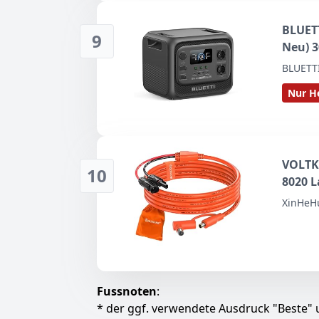
BLUETT
9
Neu) 3
BLUETT
Nur He
VOLTKA
10
8020 L
Verlän
XinHeH
GRECEL
Statio
Fussnoten
:
* der ggf. verwendete Ausdruck "Beste" u