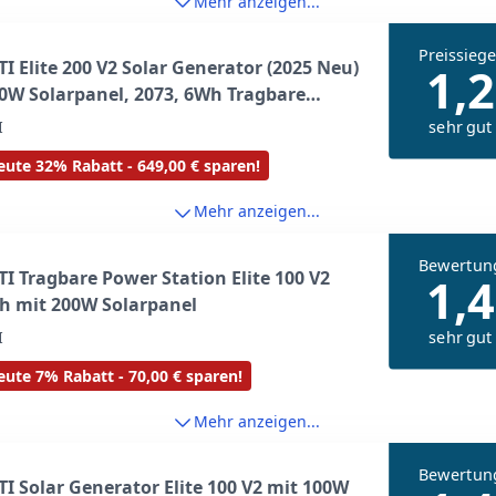
Mehr anzeigen...
Preissiege
I Elite 200 V2 Solar Generator (2025 Neu)
1,2
0W Solarpanel, 2073, 6Wh Tragbare
tation mit 2 2600W AC Ausgängen, 17
sehr gut
I
Lebensdauer LiFePO4 Notstrom für
ute 32% Rabatt - 649,00 € sparen!
g, Off-grid, Stromausfall
Mehr anzeigen...
Bewertun
I Tragbare Power Station Elite 100 V2
1,4
h mit 200W Solarpanel
sehr gut
I
ute 7% Rabatt - 70,00 € sparen!
Mehr anzeigen...
Bewertun
I Solar Generator Elite 100 V2 mit 100W