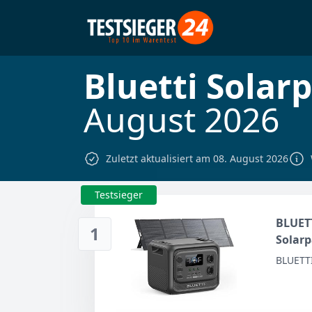
Bluetti Solar
August 2026
Zuletzt aktualisiert am 08. August 2026
Testsieger
BLUETT
1
Solarp
Backu
BLUETT
Surge
Zuhau