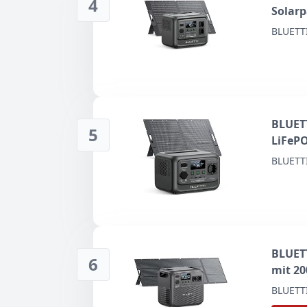
4
Solar
BLUETT
BLUETT
5
LiFePO
BLUETT
BLUETT
6
mit 20
Powers
BLUETT
Jahre 