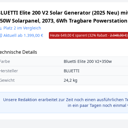
LUETTI Elite 200 V2 Solar Generator (2025 Neu) mi
50W Solarpanel, 2073, 6Wh Tragbare Powerstation
 2600W AC Ausgängen, 17 Jahre Lebensdauer LiFe
Platz 2 im Vergleich
Aktuell ab 1.399,00 €
Heute 649,00 € sparen! (32% Rabatt -
2.048,00 €
)
otstrom für Camping, Off-grid, Stromausfall
echnische Details
Farbe
Bluetti Elite 200 V2+350w
Hersteller
BLUETTI
Gewicht
24,2 kg
Unsere Redaktion erarbeitet zur Zeit noch einen ausführlichen T
in ein paar Tagen noch einmal 