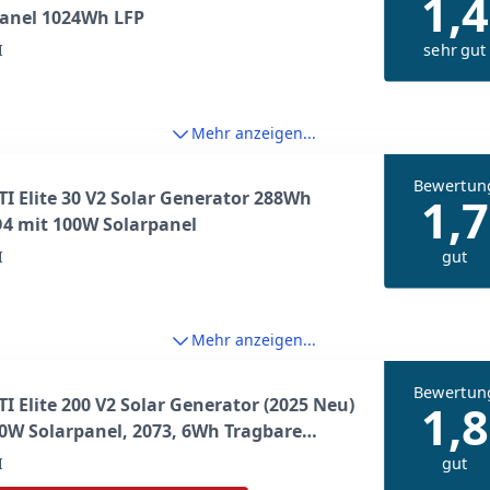
1,4
panel 1024Wh LFP
sehr gut
I
Mehr anzeigen...
Bewertun
I Elite 30 V2 Solar Generator 288Wh
1,7
4 mit 100W Solarpanel
gut
I
Mehr anzeigen...
Bewertun
I Elite 200 V2 Solar Generator (2025 Neu)
1,8
0W Solarpanel, 2073, 6Wh Tragbare
tation mit 2 2600W AC Ausgängen, 17
gut
I
Lebensdauer LiFePO4 Notstrom für