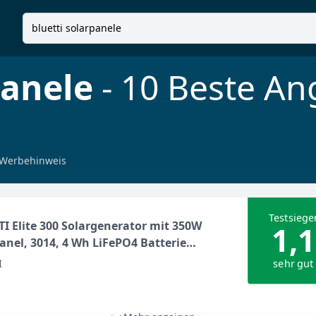
panele
- 10 Beste An
Werbehinweis
Testsiege
I Elite 300 Solargenerator mit 350W
1,1
anel, 3014, 4 Wh LiFePO4 Batterie
p mit 2400W AC Ausgängen (4800W
sehr gut
I
), Kompakte 3kWh Powerstation für
se, Notfall & Wohnmobil